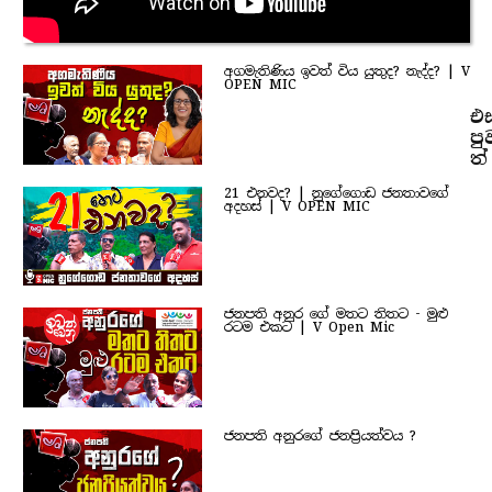
අගමැතිණිය ඉවත් විය යුතුද? නැද්ද? | V
OPEN MIC
එ
පු
ත්
21 එනවද? | නුගේගොඩ ජනතාවගේ
අදහස් | V OPEN MIC
ජනපති අනුර ගේ මතට තිතට - මුළු
රටම එකට | V Open Mic
ජනපති අනුරගේ ජනප්‍රියත්වය ?