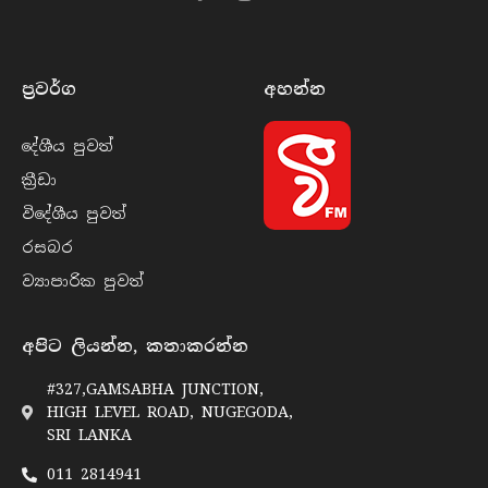
Facebook
Instagram
YouTube
ප්‍රවර්​ග
අහන්​න
දේශීය පුව​ත්
ක්‍රී​ඩා
විදේශීය පුව​ත්
රසබ​ර
ව්‍යාපාරික පුව​ත්
අපිට ලියන්න, කතාකරන්න
#327,GAMSABHA JUNCTION,
HIGH LEVEL ROAD, NUGEGODA,
SRI LANKA
011 2814941