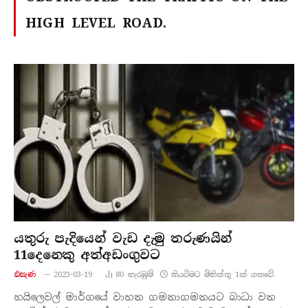
HIGH LEVEL ROAD.
යතුරු පැදියෙන් වැඩ දැමු තරුණයින්
11දෙනෙකු අත්අඩංගුවට
එසැණ
2023-03-19
80
නැරඹු​ම්
කියවීමට මිනිත්තු 1ක් ගතවේ.
හයිලෙවල් මාර්ගයේ වාහන ගමනාගමනයට බාධා වන