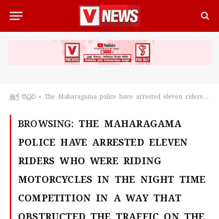
මුල් පිටු​ව
»
The Maharagama police have arrested eleven riders who were riding motorcycles in the night time competition in a way that obstructed the traffic on the high level road.
BROWSING:
THE MAHARAGAMA
POLICE HAVE ARRESTED ELEVEN
RIDERS WHO WERE RIDING
MOTORCYCLES IN THE NIGHT TIME
COMPETITION IN A WAY THAT
OBSTRUCTED THE TRAFFIC ON THE