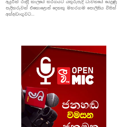
අයුරින් රාත්‍රී කාලයේ තරගයට යතුරුපැදි ධාවනයේ යෙදුණු
පැදිකරුවන් එකොළොස් දෙනකු මහරගම පොලිසිය විසින්
අත්අඩංගුවට…