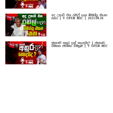
අද උසාවි එන රනිල් ගැන මිනිස්සු කියන
කතා | V OPEN MIC | 2025.08.26
ජනපති අනුර දැන් හොඳයිද? | ජනහඬ
විමසන ජනමත විමසුම | V OPEN MIC