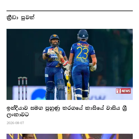
ක්‍රීඩා පුවත්
ඉන්දියාව සමග පුහුණු තරගයේ කාසියේ වාසිය ශ්‍රී
ලංකාවට
2026-08-07