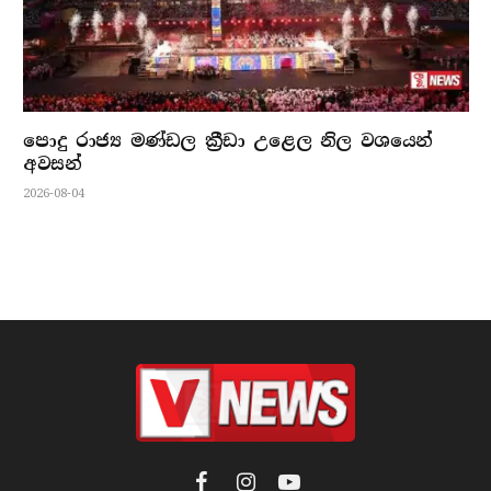
පොදු රාජ්‍ය මණ්ඩල ක්‍රීඩා උළෙල නිල වශයෙන්
අවසන්
2026-08-04