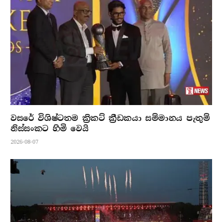
වසරේ විශිෂ්ටතම ක්‍රිකට් ක්‍රීඩකයා සම්මානය පැතුම්
නිස්සංකට හිමි වෙයි
2026-08-07