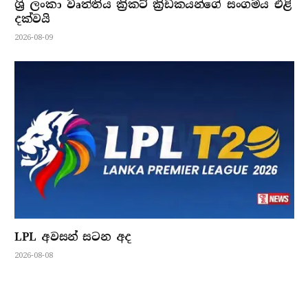
ශ්‍රි ලංකා වෘත්තිය ක්‍රිකට් ක්‍රිඩකයන්ගේ සංගමය එළි
දක්වයි
2026-08-09
LPL අවසන් සටන අද
2026-08-08