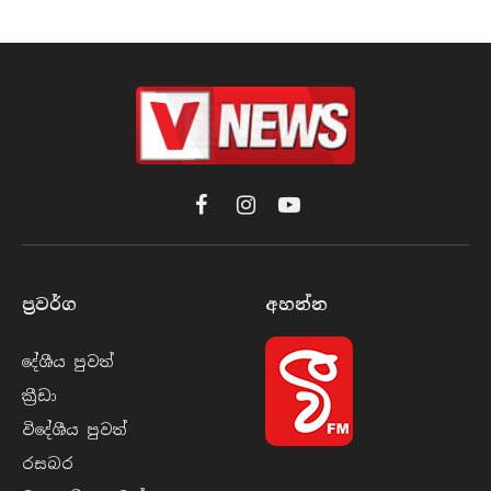
Facebook
Instagram
YouTube
ප්‍රවර්​ග
අහන්​න
දේශීය පුව​ත්
ක්‍රී​ඩා
විදේශීය පුව​ත්
රසබ​ර