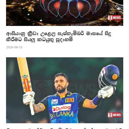
ආසියානු ක්‍රීඩා උළෙල සැප්තැම්බර් මාසයේ සිදු
කිරීමට සියලු කටයුතු සූදානම්
2026-08-10