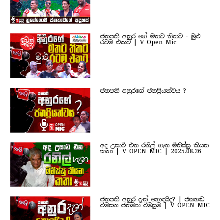
ජනපති අනුර ගේ මතට තිතට - මුළු
රටම එකට | V Open Mic
ජනපති අනුරගේ ජනප්‍රියත්වය ?
අද උසාවි එන රනිල් ගැන මිනිස්සු කියන
කතා | V OPEN MIC | 2025.08.26
ජනපති අනුර දැන් හොඳයිද? | ජනහඬ
විමසන ජනමත විමසුම | V OPEN MIC