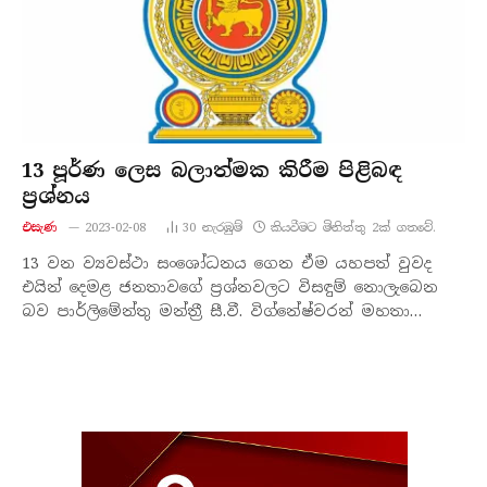
13 පූර්ණ ලෙස බලාත්මක කිරීම පිළිබඳ
ප්‍රශ්නය
එසැණ
2023-02-08
30
නැරඹු​ම්
කියවීමට මිනිත්තු 2ක් ගතවේ.
13 වන ව්‍යවස්ථා සංශෝධනය ගෙන ඒම යහපත් වුවද
එයින් දෙමළ ජනතාවගේ ප්‍රශ්නවලට විසඳුම් නොලැබෙන
බව පාර්ලිමේන්තු මන්ත්‍රී සී.වී. විග්නේෂ්වරන් මහතා…