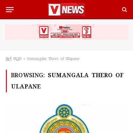
මුල් පිටු​ව
»
Sumangala Thero of Ulapane
BROWSING:
SUMANGALA THERO OF
ULAPANE