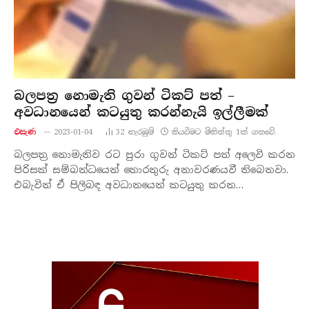
බලපත්‍ර නොමැති ගුවන් ටිකට් පත් –
අවධානයෙන් කටයුතු කරන්නැයි ඉල්ලීමක්
එසැණ
2023-01-04
32
නැරඹු​ම්
කියවීමට මිනිත්තු 1ක් ගතවේ.
බලපත්‍ර නොමැතිව රට පුරා ගුවන් ටිකට් පත් අලෙවි කරන
පිරිසක් සම්බන්ධයෙන් තොරතුරු අනාවරණයවී තිබෙනවා.
එබැවින් ඒ පිලිබඳ අවධානයෙන් කටයුතු කරන…