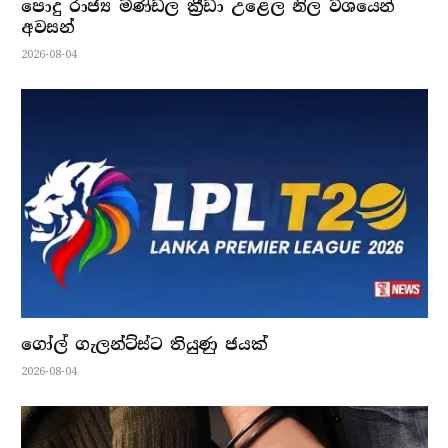
පොදු රාජ්‍ය මණ්ඩල ක්‍රීඩා උළෙල නිල වශයෙන්
අවසන්
2026-08-04
ගෝල් ගැලන්ට්ස්ට තියුණු ජයක්
2026-08-04