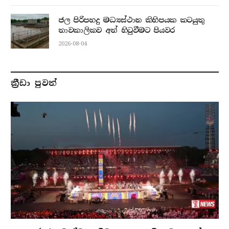
ජල පිරිපහදු මධ්‍යස්ථාන කිහිපයක කටයුතු
තාවකාලිකව අත් හිටුවීමට පියවර
2026-08-04
ක්‍රීඩා පුවත්