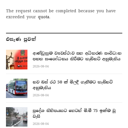
The request cannot be completed because you have
exceeded your
quota
.
එසැණ පුව​ත්
ආණ්ඩුක්‍රම ව්‍යවස්ථාව සහ අධිකරණ සංවිධාන
පනත සංශෝධනය කිරීමට කැබිනට් අනුමැතිය
2026-08-04
නව බස් රථ 50 ක් මිලදී ගැනීමට කැබිනට්
අනුමැතිය
2026-08-04
ප්‍රදේශ කිහිපයකට හෙටත් මි.මී 75 ඉක්ම වූ
වැසි
2026-08-04