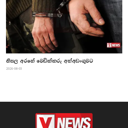
නිසල අරනේ වෙඩික්කරු අත්අඩංගුවට
2026-08-03