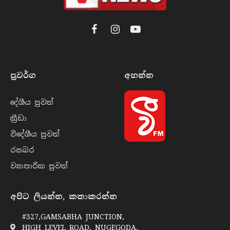
Facebook
Instagram
YouTube
ප්‍රවර්​ග
අහන්​න
දේශීය පුව​ත්
ක්‍රී​ඩා
විදේශීය පුව​ත්
රසබ​ර
ව්‍යාපාරික පුව​ත්
අපිට ලියන්න, කතාකරන්න
#327,GAMSABHA JUNCTION,
HIGH LEVEL ROAD, NUGEGODA,