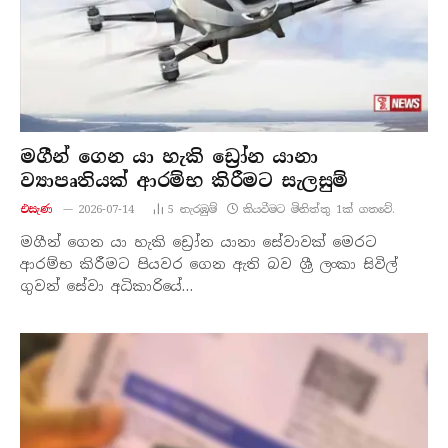
මගීන් ගෙන යා හැකි ඩ්‍රෝන යානා
ව්‍යාපෘතියක් ආරම්භ කිරීමට සැලසුම්
එසැණ
2026-07-14
5
නැරඹු​ම්
කියවීමට මිනිත්තු 1ක් ගතවේ.
මගීන් ගෙන යා හැකි ඩ්‍රෝන යානා සේවාවක් මෙරට
ආරම්භ කිරීමට පියවර ගෙන ඇති බව ශ්‍රී ලංකා සිවිල්
ගුවන් සේවා අධිකාරියේ…