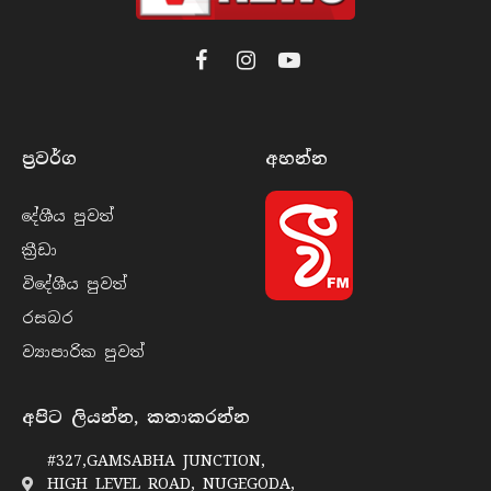
Facebook
Instagram
YouTube
ප්‍රවර්​ග
අහන්​න
දේශීය පුව​ත්
ක්‍රී​ඩා
විදේශීය පුව​ත්
රසබ​ර
ව්‍යාපාරික පුව​ත්
අපිට ලියන්න, කතාකරන්න
#327,GAMSABHA JUNCTION,
HIGH LEVEL ROAD, NUGEGODA,