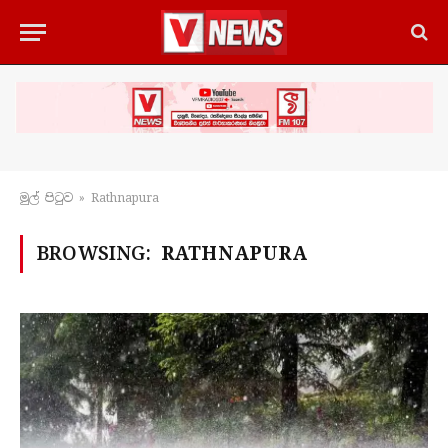
මුල් පිටු​ව
»
Rathnapura
BROWSING:
RATHNAPURA