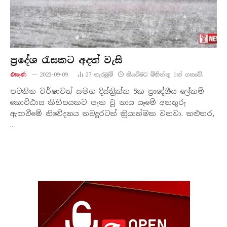
ප්‍රදේශ රැසකට අදත් වැසි
එසැණ
2023-09-09
27
නැරඹු​ම්
කියවීමට මිනිත්තු 1ක් ගතවේ.
පවතින වර්ෂාවත් සමග දිස්ත්‍රික්ක 5ක ප්‍රාදේශීය ලේකම්
කොට්ඨාස කිහිපයකට පැන වූ නාය යෑමේ අනතුරු
ඇඟවීමේ නිවේදනය තවදුරටත් ක්‍රියාත්මක වනවා. කළුතර,
…