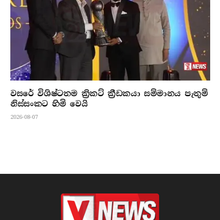
වසරේ විශිෂ්ටතම ක්‍රිකට් ක්‍රීඩකයා සම්මානය පැතුම්
නිස්සංකට හිමි වෙයි
2026-08-07