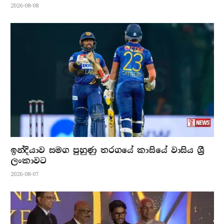
2026-08-08
ඉන්දියාව සමග පුහුණු තරගයේ කාසියේ වාසිය ශ්‍රී
ලංකාවට
2026-08-07