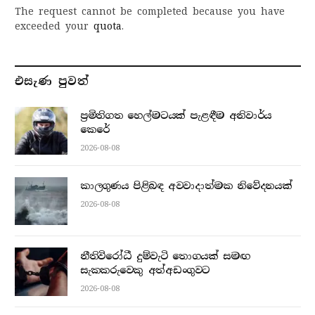
The request cannot be completed because you have
exceeded your
quota
.
එසැණ පුව​ත්
ප්‍රමිතිගත හෙල්මටයක් පැළඳීම අනිවාර්ය
කෙරේ
2026-08-08
කාලගුණය පිළිබඳ අවවාදාත්මක නිවේදනයක්
2026-08-08
නීතිවිරෝධී දුම්වැටි තොගයක් සමඟ
සැකකරුවෙකු අත්අඩංගුවට
2026-08-08