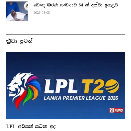
ඩෙංගු මරණ සංඛ්‍යාව 64 ක් දක්වා ඉහළට
2026-08-08
ක්‍රීඩා පුවත්
LPL අවසන් සටන අද