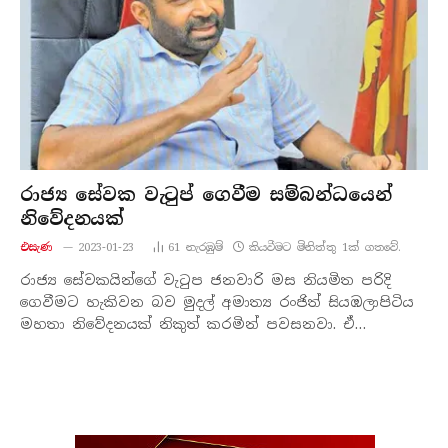
රාජ්‍ය සේවක වැටුප් ගෙවීම සම්බන්ධයෙන්
නිවේදනයක්
එසැණ
2023-01-23
61
නැරඹු​ම්
කියවීමට මිනිත්තු 1ක් ගතවේ.
රාජ්‍ය සේවකයින්ගේ වැටුප ජනවාරි මස නියමිත පරිදි
ගෙවීමට හැකිවන බව මුදල් අමාත්‍ය රංජිත් සියඹලාපිටිය
මහතා නිවේදනයක් නිකුත් කරමින් පවසනවා. ඒ…