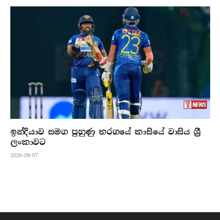
ඉන්දියාව සමග පුහුණු තරගයේ කාසියේ වාසිය ශ්‍රී
ලංකාවට
2026-08-07