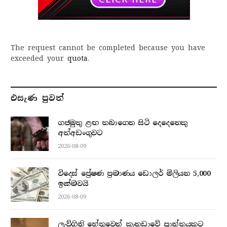
The request cannot be completed because you have
exceeded your
quota
.
එසැණ පුව​ත්
ගජමුතු ළඟ තබාගෙන සිටි දෙදෙනෙකු
අත්අඩංගුවට
2026-08-09
විදෙස් ප්‍රේෂණ ප්‍රමාණය ඩොලර් මිලියන 5,000
ඉක්මවයි
2026-08-09
ලැව්ගිනි හේතුවෙන් කැනඩාවේ ප්‍රාන්තයකට