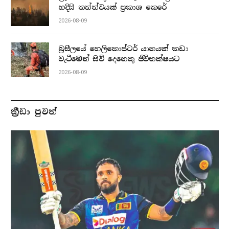
හදිසි තත්ත්වයක් ප්‍රකාශ කෙරේ
2026-08-09
බ්‍රසීලයේ හෙලිකොප්ටර් යානයක් කඩා
වැටීමෙන් සිව් දෙනෙකු ජිවිතක්ෂයට
2026-08-09
ක්‍රීඩා පුවත්