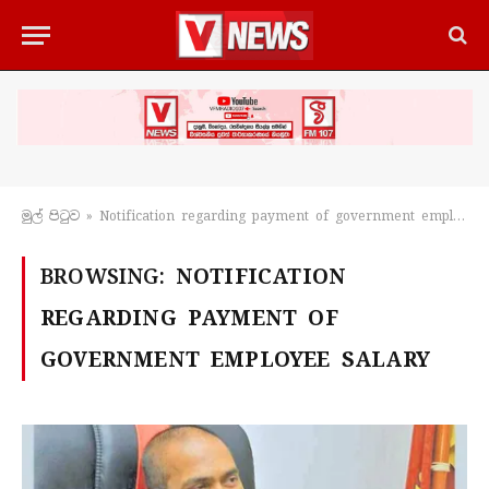
මුල් පිටු​ව
»
Notification regarding payment of government employee salary
BROWSING:
NOTIFICATION
REGARDING PAYMENT OF
GOVERNMENT EMPLOYEE SALARY