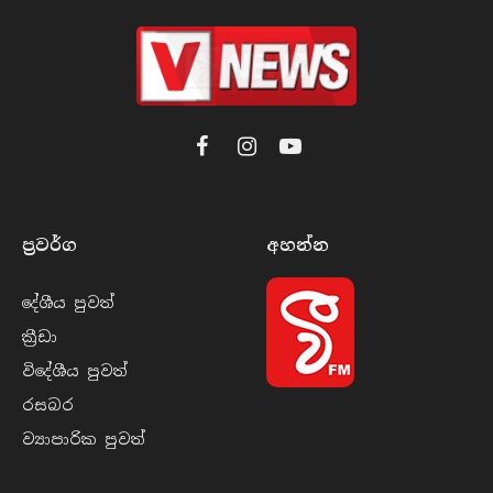
Facebook
Instagram
YouTube
ප්‍රවර්​ග
අහන්​න
දේශීය පුව​ත්
ක්‍රී​ඩා
විදේශීය පුව​ත්
රසබ​ර
ව්‍යාපාරික පුව​ත්