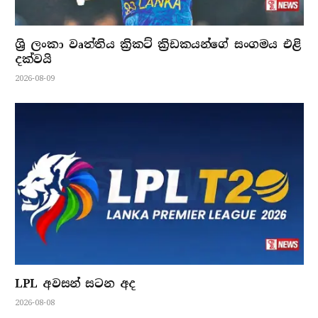
ශ්‍රි ලංකා වෘත්තිය ක්‍රිකට් ක්‍රිඩකයන්ගේ සංගමය එළි
දක්වයි
2026-08-09
LPL අවසන් සටන අද
2026-08-08