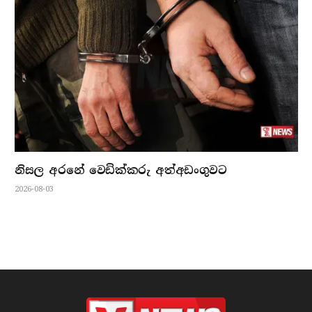
නිසල අරනේ වෙඩික්කරු අත්අඩංගුවට
2026-08-03