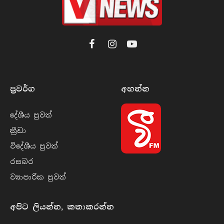
Facebook
Instagram
YouTube
ප්‍රවර්​ග
අහන්​න
දේශීය පුව​ත්
ක්‍රී​ඩා
විදේශීය පුව​ත්
රසබ​ර
ව්‍යාපාරික පුව​ත්
අපිට ලියන්න, කතාකරන්න