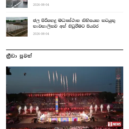
2026-08-04
ජල පිරිපහදු මධ්‍යස්ථාන කිහිපයක කටයුතු
තාවකාලිකව අත් හිටුවීමට පියවර
2026-08-04
ක්‍රීඩා පුවත්