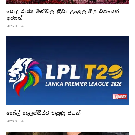
පොදු රාජ්‍ය මණ්ඩල ක්‍රීඩා උළෙල නිල වශයෙන්
අවසන්
2026-08-04
ගෝල් ගැලන්ට්ස්ට තියුණු ජයක්
2026-08-04