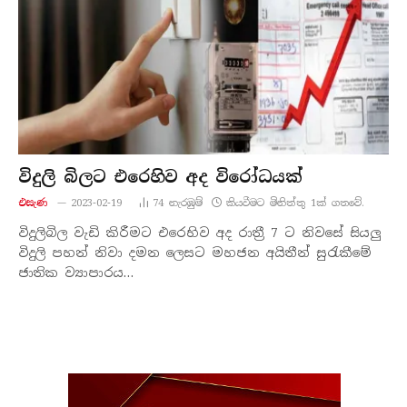
විදුලි බිලට එරෙහිව අද විරෝධයක්
එසැණ
2023-02-19
74
නැරඹු​ම්
කියවීමට මිනිත්තු 1ක් ගතවේ.
විදුලිබිල වැඩි කිරීමට එරෙහිව අද රාත්‍රී 7 ට නිවසේ සියලු
විදුලි පහන් නිවා දමන ලෙසට මහජන අයිතීන් සුරැකීමේ
ජාතික ව්‍යාපාරය…