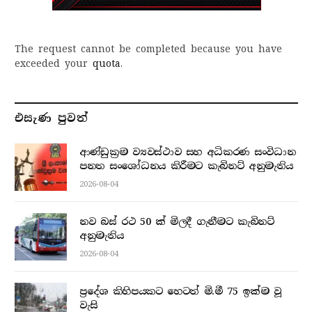
The request cannot be completed because you have
exceeded your
quota
.
එසැණ පුව​ත්
ආණ්ඩුක්‍රම ව්‍යවස්ථාව සහ අධිකරණ සංවිධාන
පනත සංශෝධනය කිරීමට කැබිනට් අනුමැතිය
2026-08-04
නව බස් රථ 50 ක් මිලදී ගැනීමට කැබිනට්
අනුමැතිය
2026-08-04
ප්‍රදේශ කිහිපයකට හෙටත් මි.මී 75 ඉක්ම වූ
වැසි