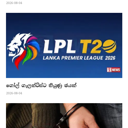
2026-08-04
ගෝල් ගැලන්ට්ස්ට තියුණු ජයක්
2026-08-04