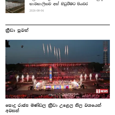
තාවකාලිකව අත් හිටුවීමට පියවර
2026-08-04
ක්‍රීඩා පුවත්
පොදු රාජ්‍ය මණ්ඩල ක්‍රීඩා උළෙල නිල වශයෙන්
අවසන්