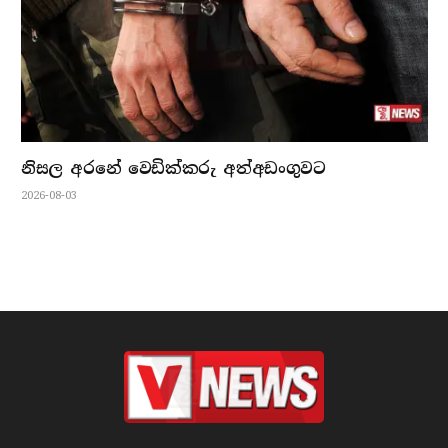
නිසල අරනේ වෙඩික්කරු අත්අඩංගුවට
2026-08-03