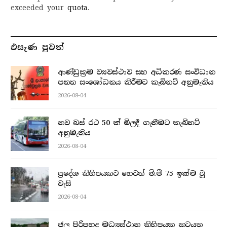
exceeded your
quota
.
එසැණ පුව​ත්
ආණ්ඩුක්‍රම ව්‍යවස්ථාව සහ අධිකරණ සංවිධාන
පනත සංශෝධනය කිරීමට කැබිනට් අනුමැතිය
2026-08-04
නව බස් රථ 50 ක් මිලදී ගැනීමට කැබිනට්
අනුමැතිය
2026-08-04
ප්‍රදේශ කිහිපයකට හෙටත් මි.මී 75 ඉක්ම වූ
වැසි
2026-08-04
ජල පිරිපහදු මධ්‍යස්ථාන කිහිපයක කටයුතු