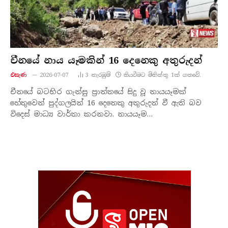
චීනයේ නාය යෑමකින් 16 දෙනෙකු අතුරුදන්
එසැණ
2026-07-07
3
නැරඹු​ම්
කියවීමට මිනිත්තු 1ක් ගතවේ.
චීනයේ බටහිර ගැන්සු ප්‍රාන්තයේ සිදු වූ නායයෑමක්
හේතුවෙන් පුද්ගලයින් 16 දෙනෙකු අතුරුදන් වී ඇති බව
විදෙස් මාධ්‍ය වාර්තා කරනවා. නායයෑම…