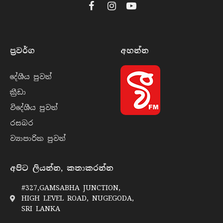
Facebook
Instagram
YouTube
ප්‍රවර්​ග
අහන්​න
දේශීය පුව​ත්
ක්‍රී​ඩා
විදේශීය පුව​ත්
රසබ​ර
ව්‍යාපාරික පුව​ත්
අපිට ලියන්න, කතාකරන්න
#327,GAMSABHA JUNCTION,
HIGH LEVEL ROAD, NUGEGODA,
SRI LANKA