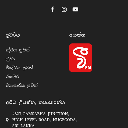
Facebook
Instagram
YouTube
ප්‍රවර්​ග
අහන්​න
දේශීය පුව​ත්
ක්‍රී​ඩා
විදේශීය පුව​ත්
රසබ​ර
ව්‍යාපාරික පුව​ත්
අපිට ලියන්න, කතාකරන්න
#327,GAMSABHA JUNCTION,
HIGH LEVEL ROAD, NUGEGODA,
SRI LANKA