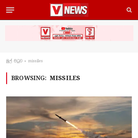
මුල් පිටු​ව
»
missiles
BROWSING:
MISSILES