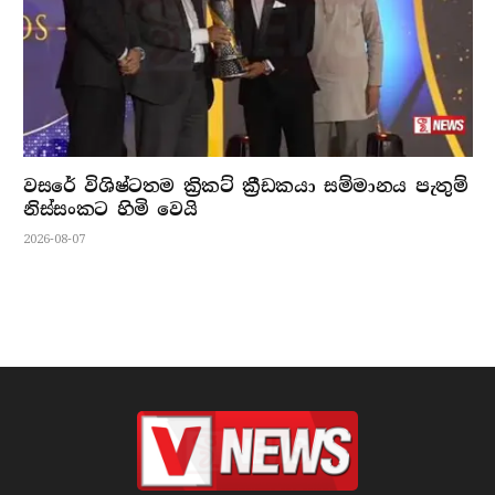
වසරේ විශිෂ්ටතම ක්‍රිකට් ක්‍රීඩකයා සම්මානය පැතුම්
නිස්සංකට හිමි වෙයි
2026-08-07