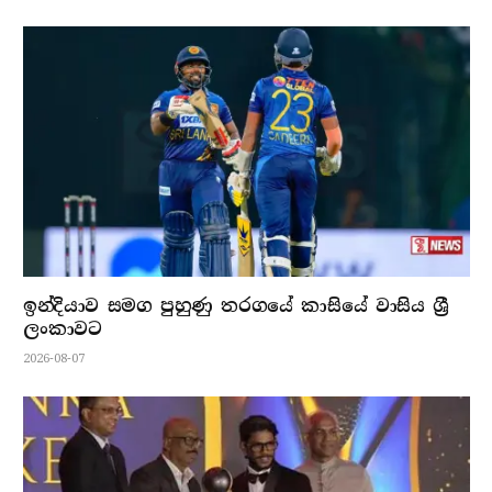
ඉන්දියාව සමග පුහුණු තරගයේ කාසියේ වාසිය ශ්‍රී
ලංකාවට
2026-08-07