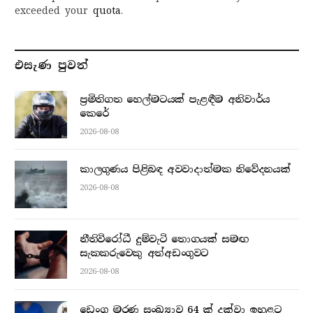
exceeded your
quota
.
එසැණ පුව​ත්
ප්‍රමිතිගත හෙල්මටයක් පැළඳීම අනිවාර්ය
කෙරේ
2026-08-08
කාලගුණය පිළිබඳ අවවාදාත්මක නිවේදනයක්
2026-08-08
නීතිවිරෝධී දුම්වැටි තොගයක් සමඟ
සැකකරුවෙකු අත්අඩංගුවට
2026-08-08
ඩෙංගු මරණ සංඛ්‍යාව 64 ක් දක්වා ඉහළට