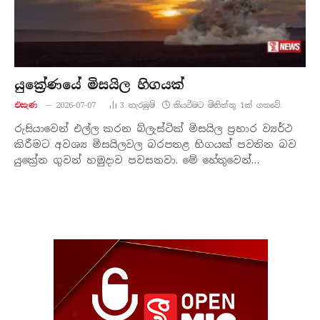
යුක්‍රේණයේ මිසයිල හිගයක්
එසැණ
2026-07-07
3
නැරඹු​ම්
කියවීමට මිනිත්තු 1ක් ගතවේ.
රුසියාවෙන් එල්ල කරන බ්ලැස්ටික් මිසයිල ප්‍රහාර ව්‍යර්ථ
කිරීමට අවශ්‍ය මිසයිලවල බරපතළ හිගයක් පවතින බව
යුක්‍රේන ගුවන් හමුදාව පවසනවා. මේ හේතුවෙන්…