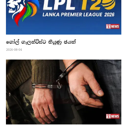
ගෝල් ගැලන්ට්ස්ට තියුණු ජයක්
2026-08-04