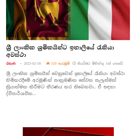
ශ්‍රී ලාංකික ශ්‍රමිකයින්ට ඉතාලියේ රැකියා
අවස්ථා
එසැණ
2023-02-18
110
නැරඹු​ම්
කියවීමට මිනිත්තු 1ක් ගතවේ.
ශ්‍රී ලාංකික ශ්‍රමිකයින් වෙනුවෙන් ඉතාලියේ රැකියා අවස්ථා
හිමිකරදීමේ අරමුණින් සංක්‍රමණික සේවක සැලැස්මක්
ක්‍රියාත්මක කිරීමට තීරණය කර තිබෙනවා.. ඒ සඳහා
ද්වීපාර්ශවික…