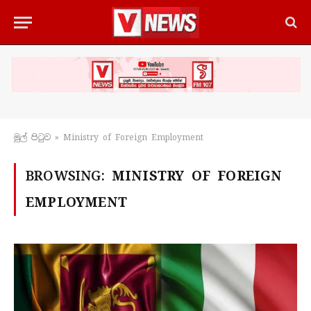
මුල් පිටු​ව
»
Ministry of Foreign Employment
BROWSING:
MINISTRY OF FOREIGN
EMPLOYMENT