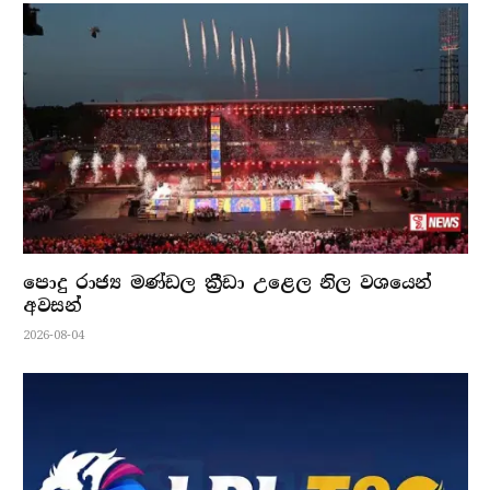
පොදු රාජ්‍ය මණ්ඩල ක්‍රීඩා උළෙල නිල වශයෙන්
අවසන්
2026-08-04