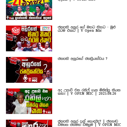
ජනපති අනුර ගේ මතට තිතට - මුළු
රටම එකට | V Open Mic
ජනපති අනුරගේ ජනප්‍රියත්වය ?
අද උසාවි එන රනිල් ගැන මිනිස්සු කියන
කතා | V OPEN MIC | 2025.08.26
ජනපති අනුර දැන් හොඳයිද? | ජනහඬ
විමසන ජනමත විමසුම | V OPEN MIC