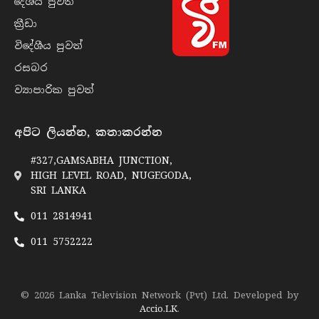
දේශීය පුව​ත්
ක්‍රී​ඩා
විදේශීය පුව​ත්
රසබ​ර
ව්‍යාපාරික පුව​ත්
අපිට ලියන්න, කතාකරන්න
#327,GAMSABHA JUNCTION,
HIGH LEVEL ROAD, NUGEGODA,
SRI LANKA
011 2814941
011 5752222
© 2026 Lanka Television Network (Pvt) Ltd. Developed by
Accio.LK
.