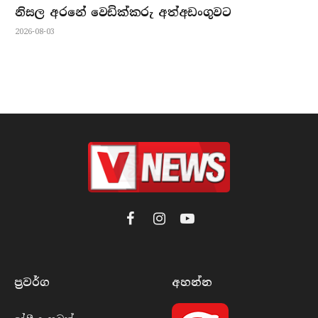
නිසල අරනේ වෙඩික්කරු අත්අඩංගුවට
2026-08-03
Facebook
Instagram
YouTube
ප්‍රවර්​ග
අහන්​න