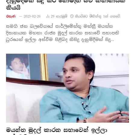
දැනුම්දීමක් සිදු කර නොමැති බව කතානායක
කියයි
එසැණ
2023-02-26
29
නැරඹු​ම්
කියවීමට මිනිත්තු 1ක් ගතවේ.
සමගි ජන බලවේගයේ පාර්ලිමේන්තු මන්ත්‍රී මයන්ත
දිසානායක මහතා රාජ්‍ය මුදල් කාරක සභාවේ සභාපති
ධුරයෙන් ඉල්ලා අස්වීම පිළිබද කිසිදු දැනුම්දීමක් සිදු…
මයන්ත මුදල් කාරක සභාවෙන් ඉල්ලා