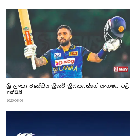
ශ්‍රි ලංකා වෘත්තිය ක්‍රිකට් ක්‍රිඩකයන්ගේ සංගමය එළි
දක්වයි
2026-08-09