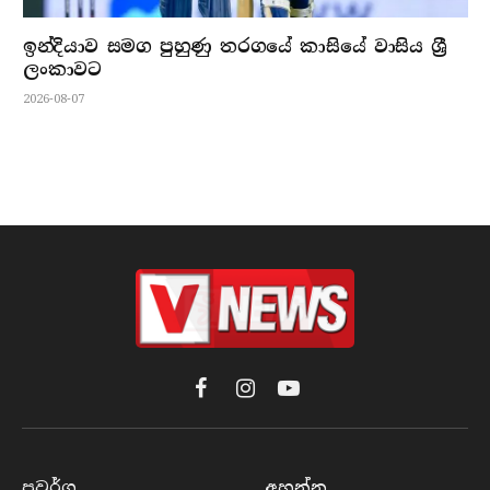
ඉන්දියාව සමග පුහුණු තරගයේ කාසියේ වාසිය ශ්‍රී
ලංකාවට
2026-08-07
Facebook
Instagram
YouTube
ප්‍රවර්​ග
අහන්​න