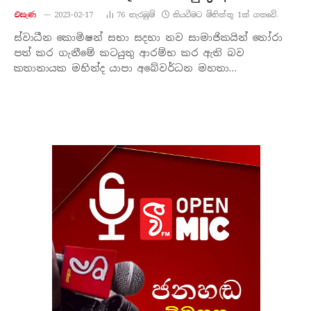
එසැණ
2023-02-17
76
නැරඹු​ම්
කියවීමට මිනිත්තු 1ක් ගතවේ.
ස්වාධීන කොමිෂන් සභා සදහා නව සාමාජිකයින් තෝරා
පත් කර ගැනීමේ කටයුතු ආරම්භ කර ඇති බව
කතානායක මහින්ද යාපා අබේවර්ධන මහතා…