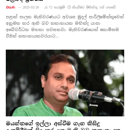
එසැණ
2023-02-26
72
නැරඹු​ම්
කියවීමට මිනිත්තු 1ක් ගතවේ.
පළාත් පාලන මැතිවරණයට අවශ්‍ය මුදල් පාර්ලිමේන්තුවෙන්
අනුමත කර ඇති බව කතානායක මහින්ද යාපා
අබේවර්ධන මහතා පවසනවා. මැතිවරණයෙන් කොමිසම
විසින් කතානායකවරයාට…
මයන්තගේ ඉල්ලා අස්වීම ගැන කිසිදු