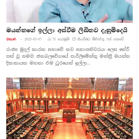
මයන්තගේ ඉල්ලා අස්වීම ලිඛිතව දැනුම්දෙයි
එසැණ
2023-03-07
75
නැරඹු​ම්
කියවීමට මිනිත්තු 1ක් ගතවේ.
රාජ්‍ය මුදල් කාරක සභාවේ නව සභාපතිවරයා ලෙස තේරී
පත් වූ සමගි ජනබලවේගයේ පාර්ලිමේන්තු මන්ත්‍රී මයන්ත
දිසානායක මහතා එම ධූරයෙන් ඉල්ලා…