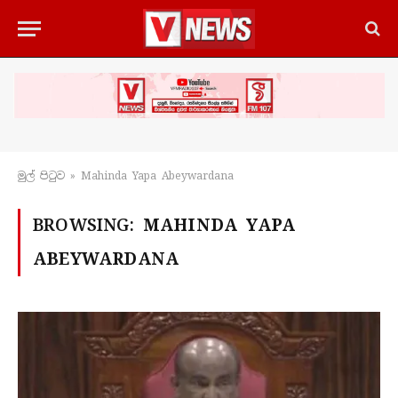
මුල් පිටු​ව
»
Mahinda Yapa Abeywardana
BROWSING:
MAHINDA YAPA
ABEYWARDANA