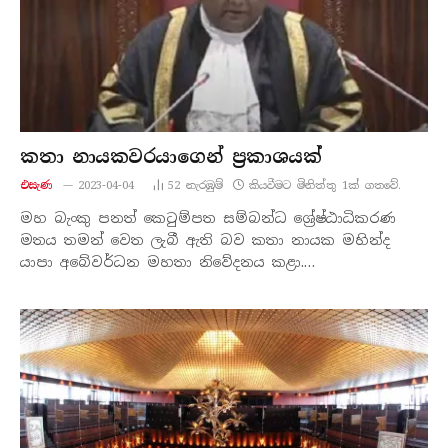
කතා නායකවරයාගෙන් ප්‍රකාශයක්
එසැණ
2023-04-04
52
නැරඹු​ම්
කියවීමට මිනිත්තු 1ක් ගතවේ.
මහ බැංකු පනත් කෙටුම්පත සම්බන්ධ ශ්‍රේෂ්ඨාධිකරණ
මතය තමන් වෙත ලැබී ඇති බව කතා නායක මහින්ද
යාපා අබේවර්ධන මහතා නිවේදනය කළා.…