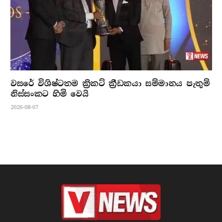
වසරේ විශිෂ්ටතම ක්‍රිකට් ක්‍රීඩකයා සම්මානය පැතුම්
නිස්සංකට හිමි වෙයි
2026-08-07