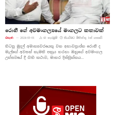
රොනී ගේ අවමංගල්‍යයේ මංගලට කතාවක්
එසැණ
2024-03-01
43
නැරඹු​ම්
කියවීමට මිනිත්තු 1ක් ගතවේ.
හිටපු මුදල් අමාත්‍යවරයෙකු වන අභාවප්‍රාප්ත රොනී ද
මැල්ගේ අවසන් කැමති පත්‍රය හරහා ඔහුගේ අවමංගල
උත්සවයේ දී ගිහි කථාව, මාතර දිස්ත්‍රික්කය…