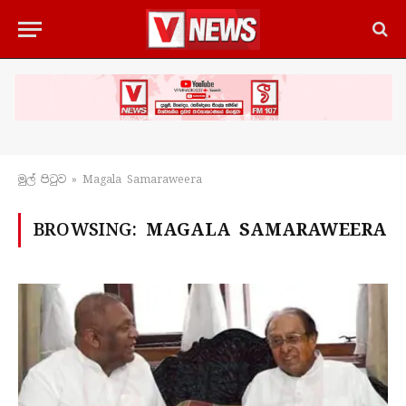
මුල් පිටු​ව
»
Magala Samaraweera
BROWSING:
MAGALA SAMARAWEERA