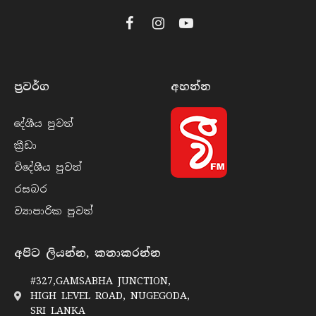
Facebook
Instagram
YouTube
ප්‍රවර්​ග
අහන්​න
දේශීය පුව​ත්
ක්‍රී​ඩා
විදේශීය පුව​ත්
රසබ​ර
ව්‍යාපාරික පුව​ත්
අපිට ලියන්න, කතාකරන්න
#327,GAMSABHA JUNCTION,
HIGH LEVEL ROAD, NUGEGODA,
SRI LANKA