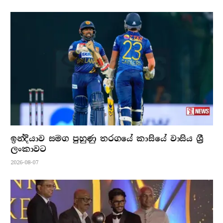
ඉන්දියාව සමග පුහුණු තරගයේ කාසියේ වාසිය ශ්‍රී
ලංකාවට
2026-08-07