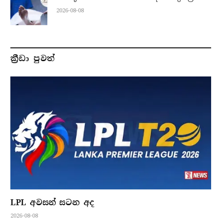
2026-08-08
ක්‍රීඩා පුවත්
LPL අවසන් සටන අද
2026-08-08