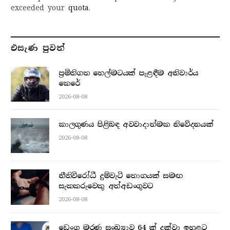
exceeded your
quota
.
එසැණ පුව​ත්
ප්‍රමිතිගත හෙල්මටයක් පැළඳීම අනිවාර්ය
කෙරේ
2026-08-08
කාලගුණය පිළිබඳ අවවාදාත්මක නිවේදනයක්
2026-08-08
නීතිවිරෝධී දුම්වැටි තොගයක් සමඟ
සැකකරුවෙකු අත්අඩංගුවට
2026-08-08
ඩෙංගු මරණ සංඛ්‍යාව 64 ක් දක්වා ඉහළට