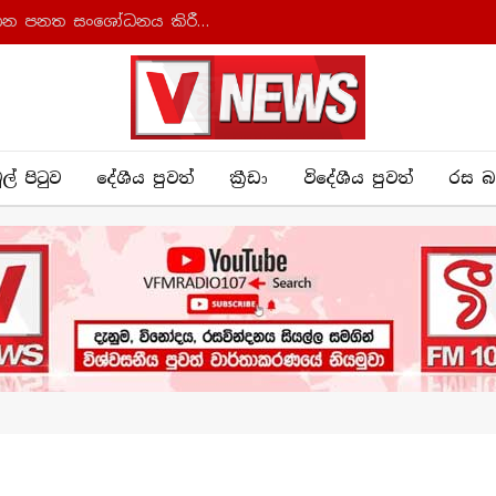
ආණ්ඩුක්‍රම ව්‍යවස්ථාව සහ අධිකරණ සංවිධාන පනත සංශෝධනය කිරීමට කැබිනට් අනුමැතිය
ුල් පිටුව
දේශීය පුව​ත්
ක්‍රී​ඩා
විදේශීය පුවත්
රස බ