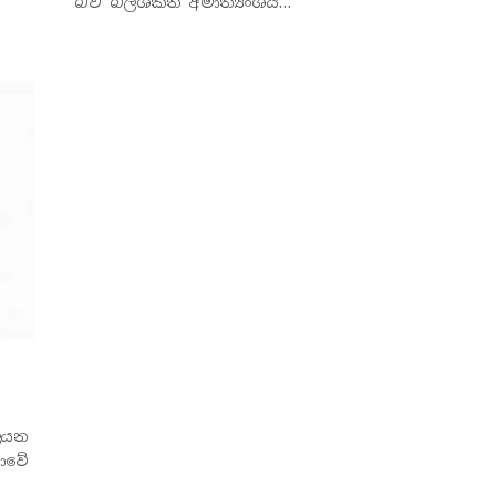
බව බලශක්ති අමාත්‍යංශය…
ලියන
ගාවේ