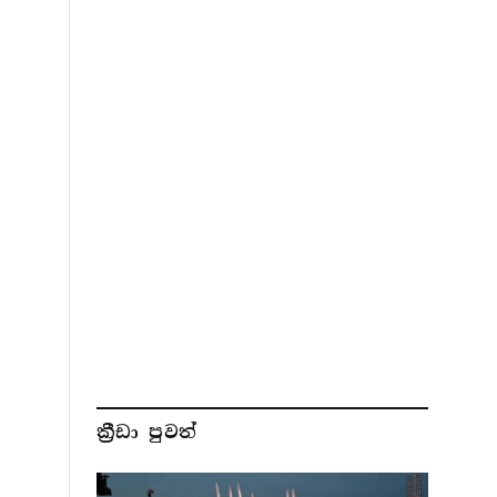
ක්‍රීඩා පුවත්