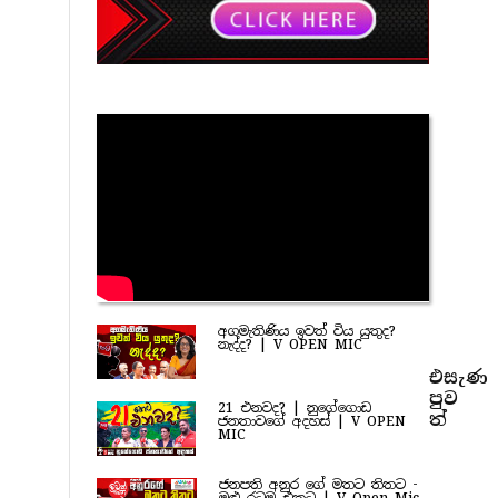
අගමැතිණිය ඉවත් විය යුතුද?
නැද්ද? | V OPEN MIC
එසැණ
පුව​
21 එනවද? | නුගේගොඩ
ත්
ජනතාවගේ අදහස් | V OPEN
MIC
ජනපති අනුර ගේ මතට තිතට -