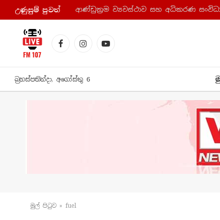
උණුසුම් පුව​ත්
Facebook
Instagram
YouTube
ම
බ්‍රහස්පතින්දා, අගෝස්තු 6
මුල් පිටු​ව
»
fuel