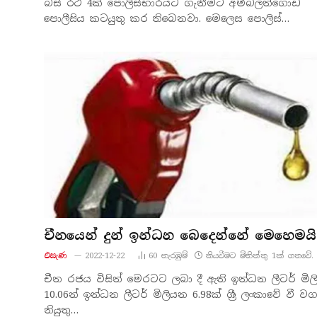
බස් රථ 4ක් පොලිස්භාරයට ගැනීමට අම්බලන්ගොඩ
පොලීසිය කටයුතු කර තිබෙනවා. මෙලෙස පොලිස්…
චීනයෙන් දුන් ඉන්ධන බෙදෙන්නේ මෙහෙමයි
එසැණ
2022-12-22
60
නැරඹු​ම්
කියවීමට මිනිත්තු 1ක් ගතවේ.
චීන රජය විසින් මෙරටට ලබා දී ඇති ඉන්ධන ලීටර් මි
10.06න් ඉන්ධන ලීටර් මිලියන 6.98ක් ශ්‍රී ලංකාවේ වී ව
නියුතු…