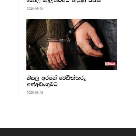
ගෝල් ගැලන්ට්ස්ට තියුණු ජයක්
2026-08-04
නිසල අරනේ වෙඩික්කරු
අත්අඩංගුවට
2026-08-03