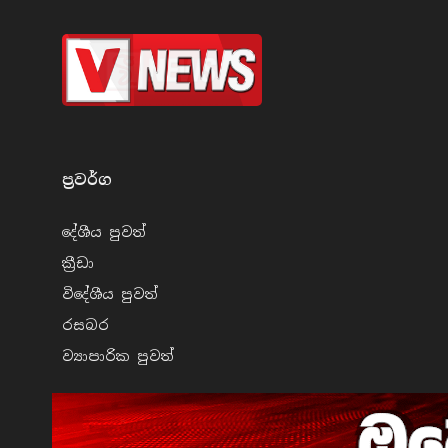
ප්‍රවර්​ග
දේශීය පුව​ත්
ක්‍රී​ඩා
විදේශීය පුව​ත්
රසබ​ර
ව්‍යාපාරික පුව​ත්