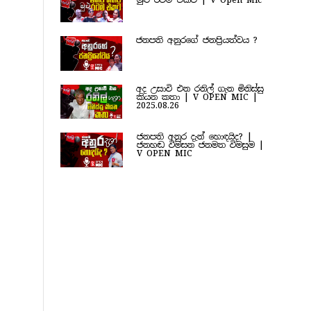
මුළු රටම එකට | V Open Mic
ජනපති අනුරගේ ජනප්‍රියත්වය ?
අද උසාවි එන රනිල් ගැන මිනිස්සු
කියන කතා | V OPEN MIC |
2025.08.26
ජනපති අනුර දැන් හොඳයිද? |
ජනහඬ විමසන ජනමත විමසුම |
V OPEN MIC