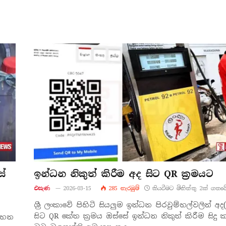
ස්
ඉන්ධන නිකුත් කිරීම අද සිට QR ක්‍රමයට
එසැණ
2026-03-15
285
නැරඹු​ම්
කියවීමට මිනිත්තු 2ක් ගතවේ
ශ්‍රී ලංකාවේ පිහිටි සියලුම ඉන්ධන පිරවුම්හල්වලින් අද
සිට QR කේත ක්‍රමය ඔස්සේ ඉන්ධන නිකුත් කිරීම සිදු
වාහන