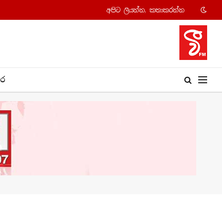
අපි​ට ලියන්න, කතාකරන්​න
​ර