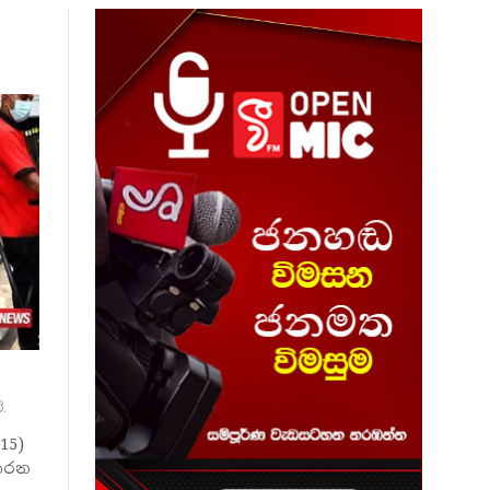
.
(15)
 කරන