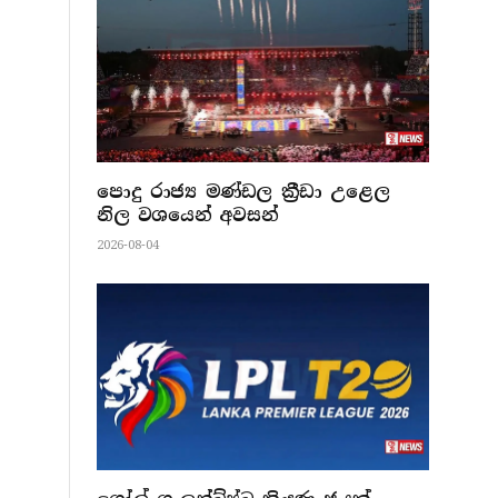
පොදු රාජ්‍ය මණ්ඩල ක්‍රීඩා උළෙල
නිල වශයෙන් අවසන්
2026-08-04