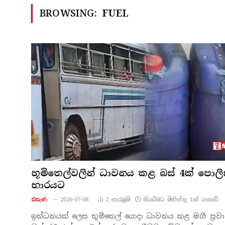
BROWSING:
FUEL
භූමිතෙල්වලින් ධාවනය කළ බස් 4ක් පොලි
භාරයට
එසැණ
2026-07-08
2
නැරඹු​ම්
කියවීමට මිනිත්තු 1ක් ගතවේ.
ඉන්ධනයක් ලෙස භූමිතෙල් යොදා ධාවනය කළ මගී ප්‍ර