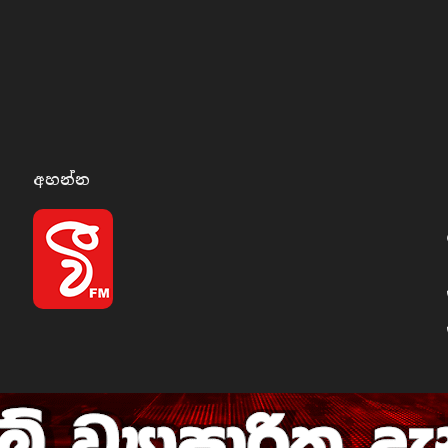
අහන්​න