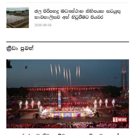
ජල පිරිපහදු මධ්‍යස්ථාන කිහිපයක කටයුතු
තාවකාලිකව අත් හිටුවීමට පියවර
2026-08-04
ක්‍රීඩා පුවත්