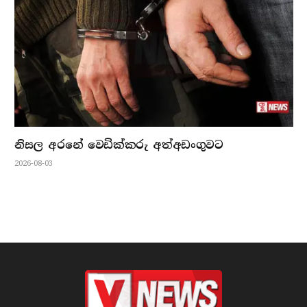
නිසල අරනේ වෙඩික්කරු අත්අඩංගුවට
2026-08-03