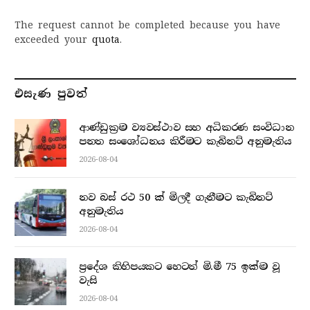
The request cannot be completed because you have
exceeded your
quota
.
එසැණ පුව​ත්
ආණ්ඩුක්‍රම ව්‍යවස්ථාව සහ අධිකරණ සංවිධාන
පනත සංශෝධනය කිරීමට කැබිනට් අනුමැතිය
2026-08-04
නව බස් රථ 50 ක් මිලදී ගැනීමට කැබිනට්
අනුමැතිය
2026-08-04
ප්‍රදේශ කිහිපයකට හෙටත් මි.මී 75 ඉක්ම වූ
වැසි
2026-08-04