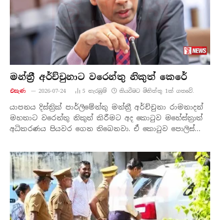
මන්ත්‍රී අර්ච්චුනාට වරෙන්තු නිකුත් කෙරේ
එසැණ
2026-07-24
5
නැරඹු​ම්
කියවීමට මිනිත්තු 1ක් ගතවේ.
යාපනය දිස්ත්‍රික් පාර්ලිමේන්තු මන්ත්‍රී අර්ච්චුනා රාමනාදන්
මහතාට වරෙන්තු නිකුත් කිරීමට අද කොටුව මහේස්ත්‍රාත්
අධිකරණය පියවර ගෙන තිබෙනවා. ඒ කොටුව පොලිස්…