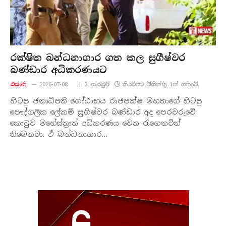
රක්ෂිත බන්ධනාගාර ගත කල සුගීෂ්වර
බණ්ඩාර අධිකරණයට
එසැණ
2026-07-08
3
නැරඹු​ම්
කියවීමට මිනිත්තු 1ක් ගතවේ.
හිටපු ජනාධිපති ගෝඨාභය රාජපක්ෂ මහතාගේ හිටපු
පෞද්ගලික ලේකම් සුගීෂ්වර බණ්ඩාර අද පෙරවරුවේ
කොටුව මහේස්ත්‍රාත් අධිකරණය වෙත රැගෙනවිත්
තිබෙනවා. ඒ බන්ධනාගාර…