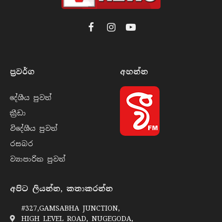
Facebook
Instagram
YouTube
ප්‍රවර්​ග
අහන්​න
දේශීය පුව​ත්
ක්‍රී​ඩා
විදේශීය පුව​ත්
රසබ​ර
ව්‍යාපාරික පුව​ත්
අපිට ලියන්න, කතාකරන්න
#327,GAMSABHA JUNCTION,
HIGH LEVEL ROAD, NUGEGODA,