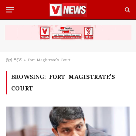
මුල් පිටු​ව
»
Fort Magistrate's Court
BROWSING:
FORT MAGISTRATE’S
COURT