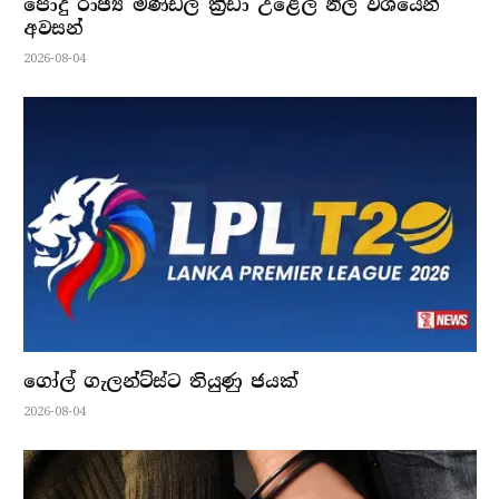
පොදු රාජ්‍ය මණ්ඩල ක්‍රීඩා උළෙල නිල වශයෙන්
අවසන්
2026-08-04
ගෝල් ගැලන්ට්ස්ට තියුණු ජයක්
2026-08-04