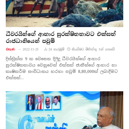
ධීවරයින්ගේ ආහාර සුරක්ෂිතතාවට එක්සත්
රාජධානියෙන් පවුම්
එසැණ
2022-11-25
24
නැරඹු​ම්
කියවීමට මිනිත්තු 1ක් ගතවේ.
දිස්ත්‍රික්ක 9 ක වෙසෙන දිලිදු ධීවරයින්ගේ ආහාර
සුරක්ෂිතතාවය වෙනුවෙන් එක්සත් ජාතීන්ගේ ආහාර හා
කෘෂිකර්ම සංවිධානය හරහා පවුම් 8,80,000ක් ලබාදීමට
එක්සත්…