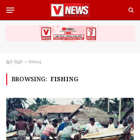
මුල් පිටු​ව
»
fishing
BROWSING:
FISHING