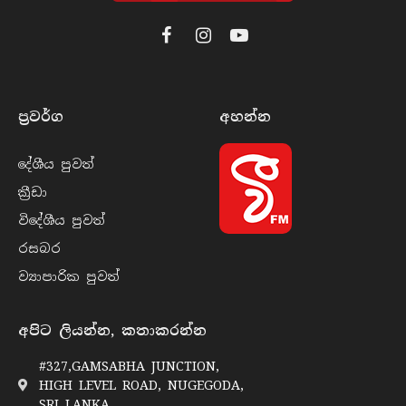
Facebook
Instagram
YouTube
ප්‍රවර්​ග
අහන්​න
දේශීය පුව​ත්
ක්‍රී​ඩා
විදේශීය පුව​ත්
රසබ​ර
ව්‍යාපාරික පුව​ත්
අපිට ලියන්න, කතාකරන්න
#327,GAMSABHA JUNCTION,
HIGH LEVEL ROAD, NUGEGODA,
SRI LANKA