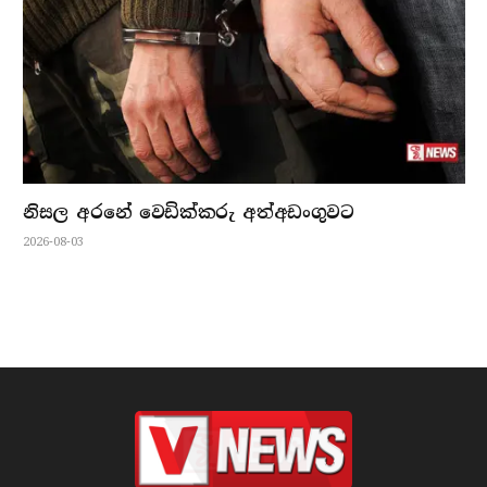
නිසල අරනේ වෙඩික්කරු අත්අඩංගුවට
2026-08-03