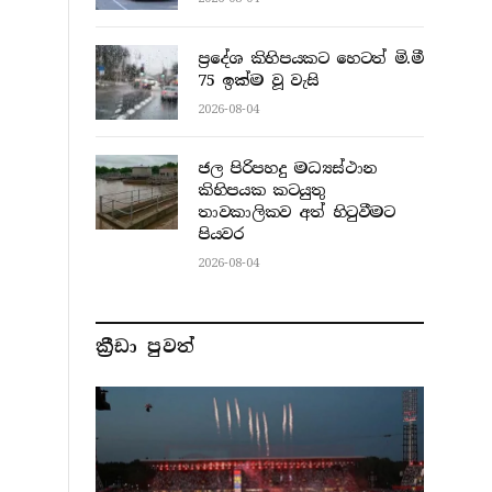
ප්‍රදේශ කිහිපයකට හෙටත් මි.මී
75 ඉක්ම වූ වැසි
2026-08-04
ජල පිරිපහදු මධ්‍යස්ථාන
කිහිපයක කටයුතු
තාවකාලිකව අත් හිටුවීමට
පියවර
2026-08-04
ක්‍රීඩා පුවත්