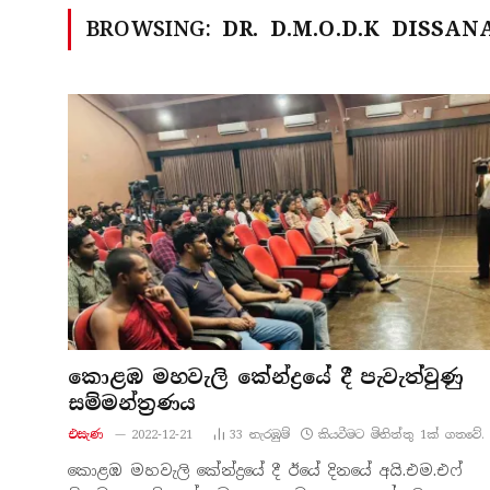
BROWSING:
DR. D.M.O.D.K DISSA
කොළඹ මහවැලි කේන්ද්‍රයේ දී පැවැත්වුණු
සම්මන්ත්‍රණය
එසැණ
2022-12-21
33
නැරඹු​ම්
කියවීමට මිනිත්තු 1ක් ගතවේ.
කොළඹ මහවැලි කේන්ද්‍රයේ දී ඊයේ දිනයේ අයි.එම.එෆ්