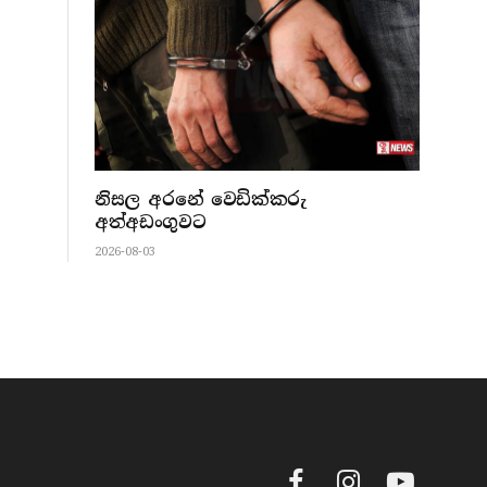
නිසල අරනේ වෙඩික්කරු
අත්අඩංගුවට
2026-08-03