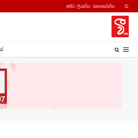
අපි​ට ලියන්න, කතාකරන්​න
​ර