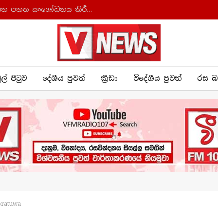
ආණ්ඩුක්‍රම ව්‍යවස්ථාව සහ අධිකරණ සංවිධාන පනත සංශෝධනය කිරීමට කැබිනට් අනුමැතිය
ුල් පිටුව
දේශීය පුව​ත්
ක්‍රී​ඩා
විදේශීය පුවත්
රස බ
oratuwa