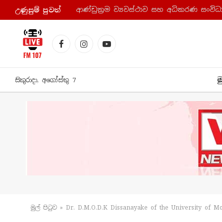
උණුසුම් පුව​ත්
Facebook
Instagram
YouTube
ම
සිකුරාදා, අගෝස්තු 7
මුල් පිටු​ව
»
Dr. D.M.O.D.K Dissanayake of the University of M