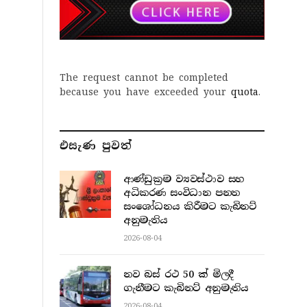
The request cannot be completed
because you have exceeded your
quota
.
එසැණ පුව​ත්
ආණ්ඩුක්‍රම ව්‍යවස්ථාව සහ
අධිකරණ සංවිධාන පනත
සංශෝධනය කිරීමට කැබිනට්
අනුමැතිය
2026-08-04
නව බස් රථ 50 ක් මිලදී
ගැනීමට කැබිනට් අනුමැතිය
2026-08-04