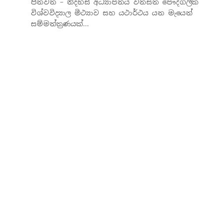
පිනවන – නිදහස් අධ්‍යාපනය වනසන පෞද්ගලික
විශ්වවිද්‍යාල මිථ්‍යාව සහ යථාර්ථය යන මැයෙන්
සම්මන්ත්‍රණයක්…