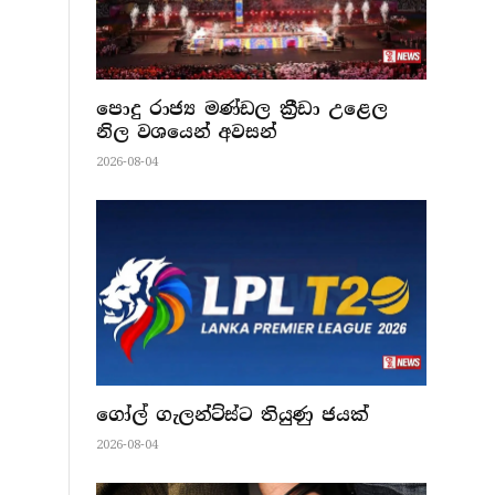
පොදු රාජ්‍ය මණ්ඩල ක්‍රීඩා උළෙල
නිල වශයෙන් අවසන්
2026-08-04
ගෝල් ගැලන්ට්ස්ට තියුණු ජයක්
2026-08-04