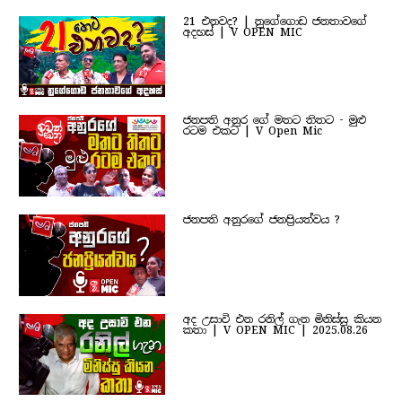
21 එනවද? | නුගේගොඩ ජනතාවගේ
අදහස් | V OPEN MIC
ජනපති අනුර ගේ මතට තිතට - මුළු
රටම එකට | V Open Mic
ජනපති අනුරගේ ජනප්‍රියත්වය ?
අද උසාවි එන රනිල් ගැන මිනිස්සු කියන
කතා | V OPEN MIC | 2025.08.26