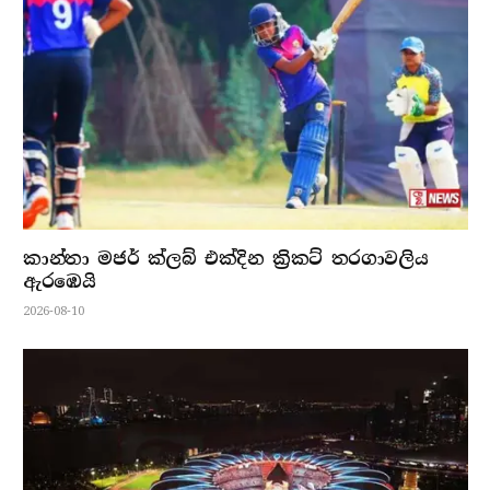
කාන්තා මජර් ක්ලබ් එක්දින ක්‍රිකට් තරගාවලිය
ඇරඹෙයි
2026-08-10