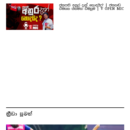
ජනපති අනුර දැන් හොඳයිද? | ජනහඬ
විමසන ජනමත විමසුම | V OPEN MIC
ක්‍රීඩා පුවත්