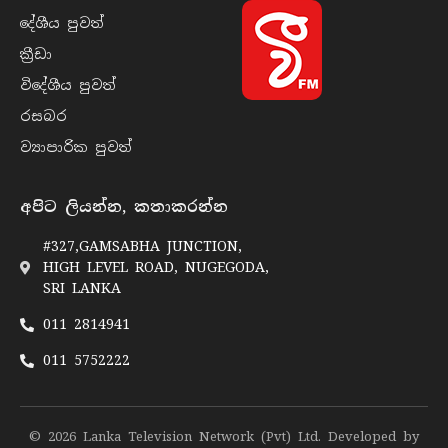
දේශීය පුව​ත්
ක්‍රී​ඩා
විදේශීය පුව​ත්
රසබ​ර
ව්‍යාපාරික පුව​ත්
අපිට ලියන්න, කතාකරන්න
#327,GAMSABHA JUNCTION,
HIGH LEVEL ROAD, NUGEGODA,
SRI LANKA
011 2814941
011 5752222
© 2026 Lanka Television Network (Pvt) Ltd. Developed by