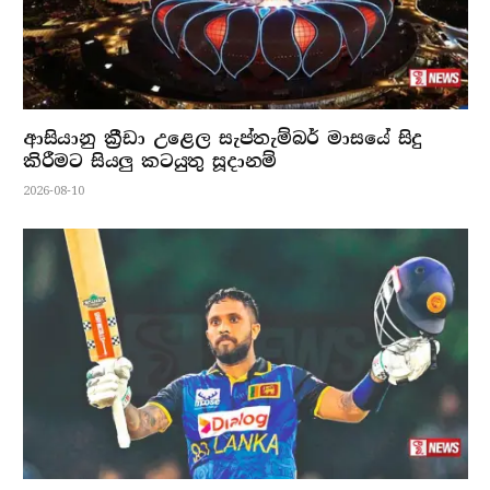
ආසියානු ක්‍රීඩා උළෙල සැප්තැම්බර් මාසයේ සිදු
කිරීමට සියලු කටයුතු සූදානම්
2026-08-10