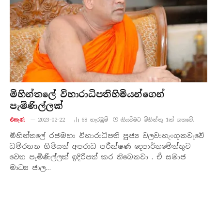
මිහින්තලේ විහාරාධිපතිහිමියන්ගෙන්
පැමිණිල්ලක්
එසැණ
2023-02-22
68
නැරඹු​ම්
කියවීමට මිනිත්තු 1ක් ගතවේ.
මිහින්තලේ රජමහා විහාරාධිපති පුජ්‍ය වලවාහැංගුනවැවේ
ධම්රතන හිමියන් අපරාධ පරීක්ෂණ දෙපාර්තමේන්තුව
වෙත පැමිණිල්ලක් ඉදිරිපත් කර තිබෙනවා . ඒ සමාජ
මාධ්‍ය ජාල…