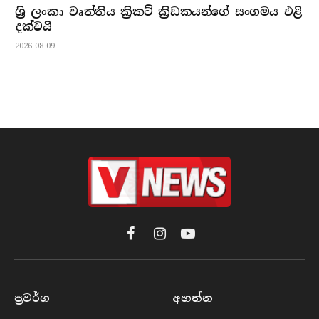
ශ්‍රි ලංකා වෘත්තිය ක්‍රිකට් ක්‍රිඩකයන්ගේ සංගමය එළි
දක්වයි
2026-08-09
Facebook
Instagram
YouTube
ප්‍රවර්​ග
අහන්​න