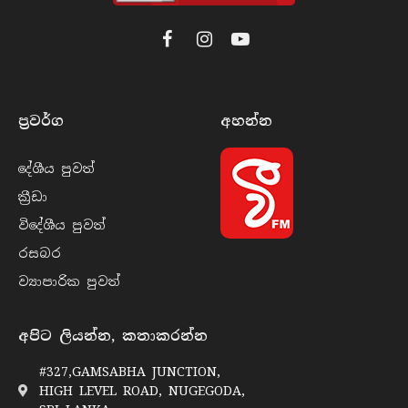
Facebook
Instagram
YouTube
ප්‍රවර්​ග
අහන්​න
දේශීය පුව​ත්
ක්‍රී​ඩා
විදේශීය පුව​ත්
රසබ​ර
ව්‍යාපාරික පුව​ත්
අපිට ලියන්න, කතාකරන්න
#327,GAMSABHA JUNCTION,
HIGH LEVEL ROAD, NUGEGODA,