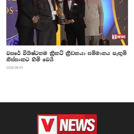
වසරේ විශිෂ්ටතම ක්‍රිකට් ක්‍රීඩකයා සම්මානය පැතුම්
නිස්සංකට හිමි වෙයි
2026-08-07