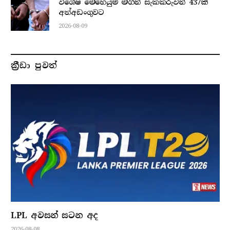
විශේෂ මෙහෙයුම් මගින් සැකකරුවන් 437ක්
අත්අඩංගුවට
2026-08-09
ක්‍රීඩා පුවත්
LPL අවසන් සටන අද
2026-08-08