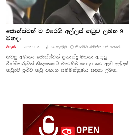
ජොන්ස්ටන් ට එරෙහි අල්ලස් නඩුව ලබන 9
වනදා
එසැණ
2022-11-25
34
නැරඹු​ම්
කියවීමට මිනිත්තු 1ක් ගතවේ.
හිටපු අමාත්‍ය ජොන්ස්ටන් ප්‍රනාන්දු මහතා ඇතුලු
විත්තිකරුවන් තිදෙනෙකුට එරෙහිව ගොනු කර ඇති අල්ලස්
නඩුවේ පූර්ව නඩු විභාග සම්මන්ත්‍රණය සඳහා ලබන…