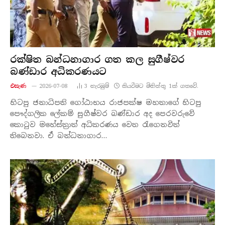
රක්ෂිත බන්ධනාගාර ගත කල සුගීෂ්වර
බණ්ඩාර අධිකරණයට
එසැණ
2026-07-08
3
නැරඹු​ම්
කියවීමට මිනිත්තු 1ක් ගතවේ.
හිටපු ජනාධිපති ගෝඨාභය රාජපක්ෂ මහතාගේ හිටපු
පෞද්ගලික ලේකම් සුගීෂ්වර බණ්ඩාර අද පෙරවරුවේ
කොටුව මහේස්ත්‍රාත් අධිකරණය වෙත රැගෙනවිත්
තිබෙනවා. ඒ බන්ධනාගාර…