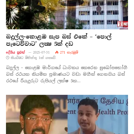
බදුල්ල-කොළඹ සැප බස් එකේ – ‘පොල්
පැටෙව්වාට’ ලක්‍ෂ 5ක් දඩ
දේශීය පුව​ත්
2025-07-31
271
නැරඹු​ම්
කියවීමට මිනිත්තු 1ක් ගතවේ.
බදුල්ල – කොළඹ මාර්ගයේ ධාවනය කෙරෙන සුඛෝපභෝගී
බස් රථයක නියමිත ප්‍රමාණයට වඩා මගීන් ගෙනගිය බස්
රථයේ රියැදුරුට රුපියල් ලක්ෂ 5ක…