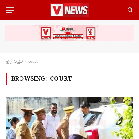
මුල් පිටු​ව
»
court
BROWSING:
COURT