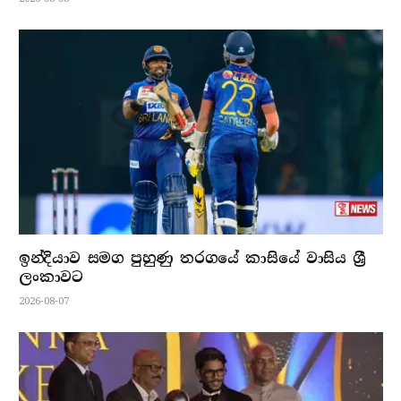
ඉන්දියාව සමග පුහුණු තරගයේ කාසියේ වාසිය ශ්‍රී
ලංකාවට
2026-08-07