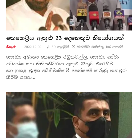
කෙහෙළිය ඇතුළු 23 දෙනෙකුට නියෝගයක්
එසැණ
2022-12-02
59
නැරඹු​ම්
කියවීමට මිනිත්තු 1ක් ගතවේ.
සෞඛ්‍ය අමාත්‍ය කෙහෙළිය රඹුකවැල්ල, සෞඛ්‍ය සේවා
අධ්‍යක්ෂ සහ නීතිපතිවරයා ඇතුළු 23කුට එරෙහිව
ගොනුකළ මුලික අයිතිවාසිකම් පෙත්සමේ කරුණු තහවුරු
කිරීම සදහා…