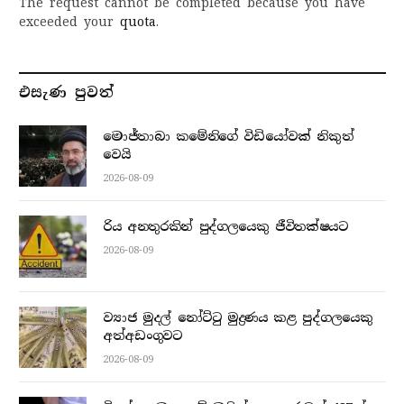
The request cannot be completed because you have
exceeded your
quota
.
එසැණ පුව​ත්
මොජ්තාබා කමේනිගේ විඩියෝවක් නිකුත්
වෙයි
2026-08-09
රිය අනතුරකින් පුද්ගලයෙකු ජීවිතක්ෂයට
2026-08-09
ව්‍යාජ මුදල් නෝට්ටු මුද්‍රණය කළ පුද්ගලයෙකු
අත්අඩංගුවට
2026-08-09