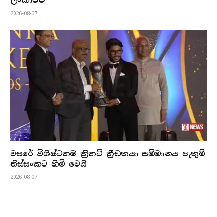
ලංකාවට
2026-08-07
වසරේ විශිෂ්ටතම ක්‍රිකට් ක්‍රීඩකයා සම්මානය පැතුම්
නිස්සංකට හිමි වෙයි
2026-08-07