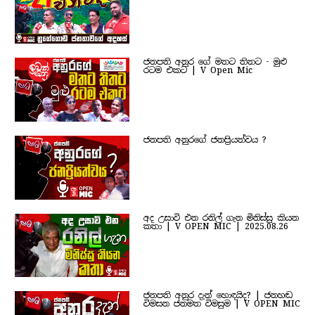
ජනපති අනුර ගේ මතට තිතට - මුළු
රටම එකට | V Open Mic
ජනපති අනුරගේ ජනප්‍රියත්වය ?
අද උසාවි එන රනිල් ගැන මිනිස්සු කියන
කතා | V OPEN MIC | 2025.08.26
ජනපති අනුර දැන් හොඳයිද? | ජනහඬ
විමසන ජනමත විමසුම | V OPEN MIC