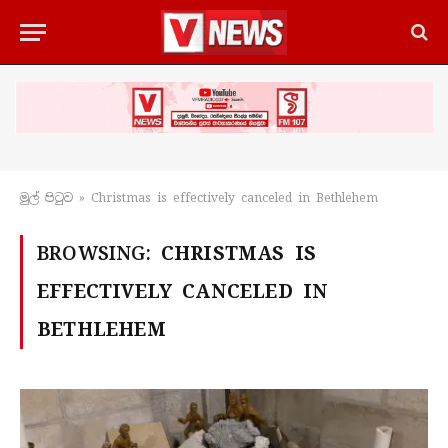
මුල් පිටු​ව
»
Christmas is effectively canceled in Bethlehem
BROWSING:
CHRISTMAS IS
EFFECTIVELY CANCELED IN
BETHLEHEM