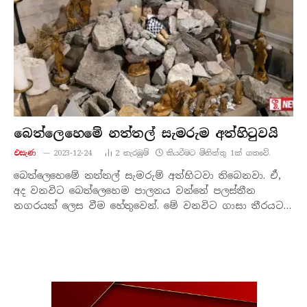
බෙත්ලෙහෙමේ නත්තල් සැමරුම අත්හිටුවයි
එසැණ
2023-12-24
2
නැරඹු​ම්
කියවීමට මිනිත්තු 1ක් ගතවේ.
බෙත්ලෙහෙමේ නත්තල් සැමරුම් අත්හිටවා තිබෙනවා. ඒ,
අද වනවිට බෙත්ලෙහෙම පාලනය වන්නේ පලස්තීන
නගරයක් ලෙස වීම හේතුවෙන්. මේ වනවිට ගාසා තීරයට…