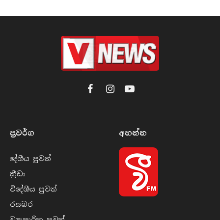
Facebook
Instagram
YouTube
ප්‍රවර්​ග
අහන්​න
දේශීය පුව​ත්
ක්‍රී​ඩා
විදේශීය පුව​ත්
රසබ​ර
ව්‍යාපාරික පුව​ත්