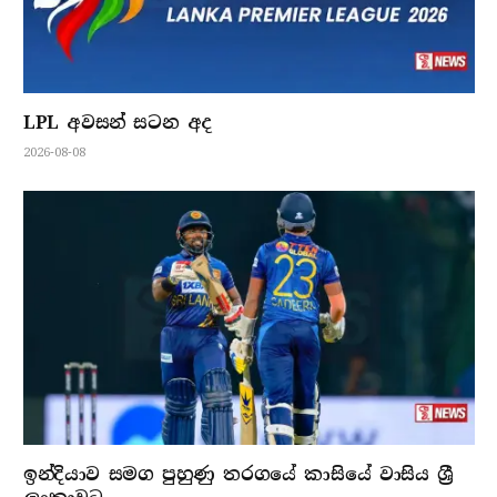
LPL අවසන් සටන අද
2026-08-08
ඉන්දියාව සමග පුහුණු තරගයේ කාසියේ වාසිය ශ්‍රී