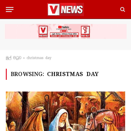
මුල් පිටු​ව
»
christmas day
BROWSING:
CHRISTMAS DAY