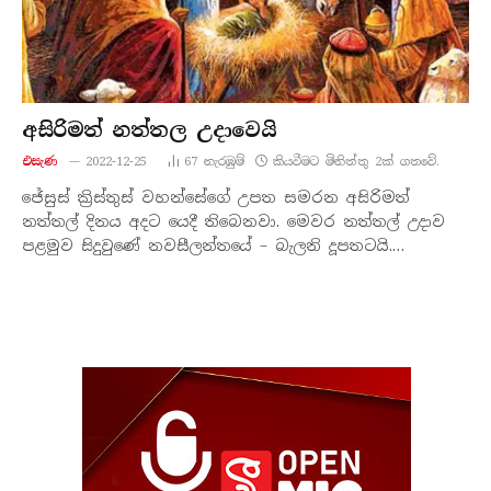
අසිරිමත් නත්තල උදාවෙයි
එසැණ
2022-12-25
67
නැරඹු​ම්
කියවීමට මිනිත්තු 2ක් ගතවේ.
ජේසුස් ක්‍රිස්තුස් වහන්සේගේ උපත සමරන අසිරිමත්
නත්තල් දිනය අදට යෙදී තිබෙනවා. මෙවර නත්තල් උදාව
පළමුව සිදුවුණේ නවසීලන්තයේ – බැලනි දූපතටයි.…