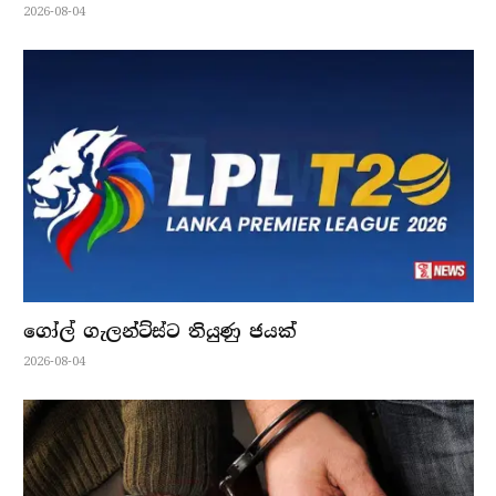
2026-08-04
ගෝල් ගැලන්ට්ස්ට තියුණු ජයක්
2026-08-04