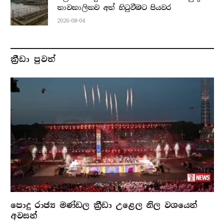
තාවකාලිකව අත් හිටුවීමට පියවර
2026-08-04
ක්‍රීඩා පුවත්
පොදු රාජ්‍ය මණ්ඩල ක්‍රීඩා උළෙල නිල වශයෙන්
අවසන්