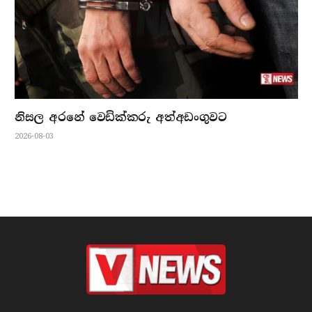
නිසල අරනේ වෙඩික්කරු අත්අඩංගුවට
2026-08-03