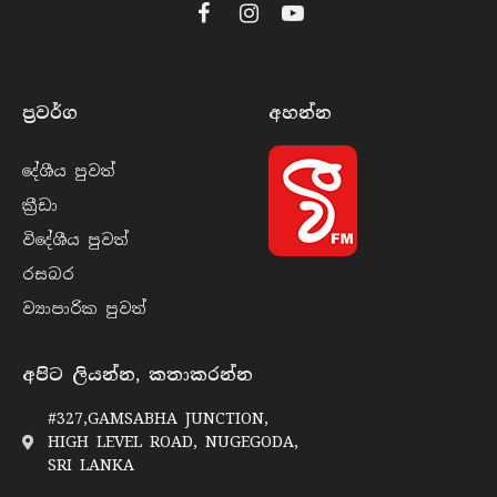
Facebook
Instagram
YouTube
ප්‍රවර්​ග
අහන්​න
දේශීය පුව​ත්
ක්‍රී​ඩා
විදේශීය පුව​ත්
රසබ​ර
ව්‍යාපාරික පුව​ත්
අපිට ලියන්න, කතාකරන්න
#327,GAMSABHA JUNCTION,
HIGH LEVEL ROAD, NUGEGODA,
SRI LANKA