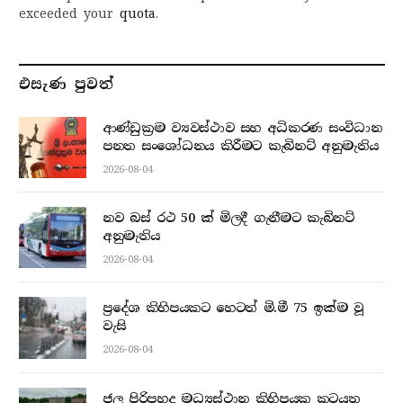
exceeded your
quota
.
එසැණ පුව​ත්
ආණ්ඩුක්‍රම ව්‍යවස්ථාව සහ අධිකරණ සංවිධාන
පනත සංශෝධනය කිරීමට කැබිනට් අනුමැතිය
2026-08-04
නව බස් රථ 50 ක් මිලදී ගැනීමට කැබිනට්
අනුමැතිය
2026-08-04
ප්‍රදේශ කිහිපයකට හෙටත් මි.මී 75 ඉක්ම වූ
වැසි
2026-08-04
ජල පිරිපහදු මධ්‍යස්ථාන කිහිපයක කටයුතු