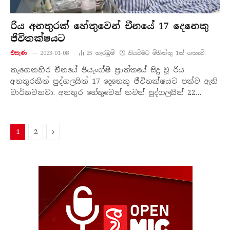
රිය අනතුරක් හේතුවෙන් චීනයේ 17 දෙනෙකු
ජිවිතක්ෂයට
එසැණ
2023-01-08
25
නැරඹු​ම්
කියවීමට මිනිත්තු 1ක් ගතවේ.
නැගෙනහිර චීනයේ ජියැංග්ෂි ප්‍රාන්තයේ සිදු වූ රිය
අනතුරකින් පුද්ගලයින් 17 දෙනෙකු ජීවිතක්ෂයට පත්ව ඇති
වාර්තවනවා. අනතුර හේතුවෙන් තවත් පුද්ගලයින් 22…
ඊළ​
1
2
ග