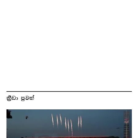
ක්‍රීඩා පුවත්