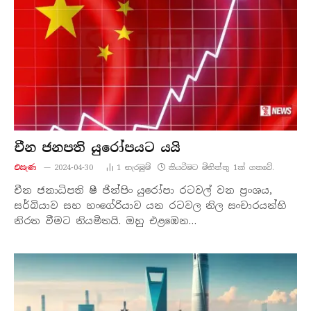
චීන ජනපති යුරෝපයට යයි
එසැණ
2024-04-30
1
නැරඹු​ම්
කියවීමට මිනිත්තු 1ක් ගතවේ.
චීන ජනාධිපති ෂී ජින්පිං යුරෝපා රටවල් වන ප්‍රංශය,
සර්බියාව සහ හංගේරියාව යන රටවල නිල සංචාරයන්හි
නිරත වීමට නියමිතයි. ඔහු එළඹෙන…