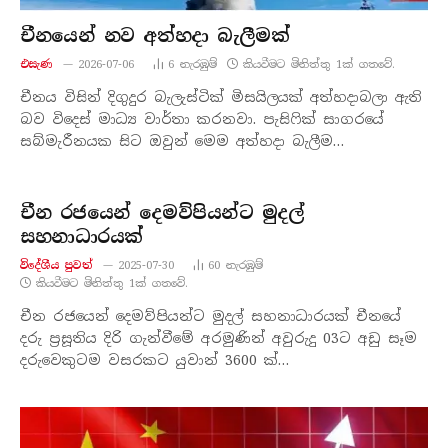
චීනයෙන් නව අත්හදා බැලීමක්
එසැණ
2026-07-06
6
නැරඹු​ම්
කියවීමට මිනිත්තු 1ක් ගතවේ.
චීනය විසින් දිගුදුර බැලැස්ටික් මිසයිලයක් අත්හදාබලා ඇති
බව විදෙස් මාධ්‍ය වාර්තා කරනවා. පැසිෆික් සාගරයේ
සබ්මැරීනයක සිට ඔවුන් මෙම අත්හදා බැලීම…
චීන රජයෙන් දෙමව්පියන්ට මුදල්
සහනාධාරයක්
විදේශීය පුවත්
2025-07-30
60
නැරඹු​ම්
කියවීමට මිනිත්තු 1ක් ගතවේ.
චීන රජයෙන් දෙමව්පියන්ට මුදල් සහනාධාරයක් චීනයේ
දරු ප්‍රසූතිය දිරි ගැන්වීමේ අරමුණින් අවුරුදු 03ට අඩු සෑම
දරුවෙකුටම වසරකට යුවාන් 3600 ක්…