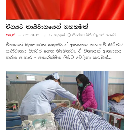
චීනයට තායිවානයෙන් තහනමක්
එසැණ
2023-01-12
17
නැරඹු​ම්
කියවීමට මිනිත්තු 1ක් ගතවේ.
චීනයෙන් සිදුකෙරෙන කකුළුවන් ආනයනය තහනම් කිරීමට
තායිවානය පියවර ගෙන තිබෙනවා. ඒ චීනයෙන් ආනයනය
කරන ආහාර – අනාරක්ෂිත බවට චෝදනා කරමින්.…