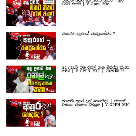
ජනපති අනුර ගේ මතට තිතට - මුළු
රටම එකට | V Open Mic
ජනපති අනුරගේ ජනප්‍රියත්වය ?
අද උසාවි එන රනිල් ගැන මිනිස්සු කියන
කතා | V OPEN MIC | 2025.08.26
ජනපති අනුර දැන් හොඳයිද? | ජනහඬ
විමසන ජනමත විමසුම | V OPEN MIC