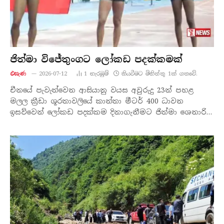
ජිත්මා විජේතුංගට ලෝකඩ පදක්කමක්
එසැණ
2026-07-12
1
නැරඹු​ම්
කියවීමට මිනිත්තු 1ක් ගතවේ.
චීනයේ පැවැත්වෙන ආසියානු වයස අවුරුදු 23න් පහළ
මලල ක්‍රීඩා ශූරතාවලියේ කාන්තා මීටර් 400 ධාවන
ඉසව්වෙන් ලෝකඩ පදක්කම දිනාගැනීමට ජිත්මා ශෙනාරි…