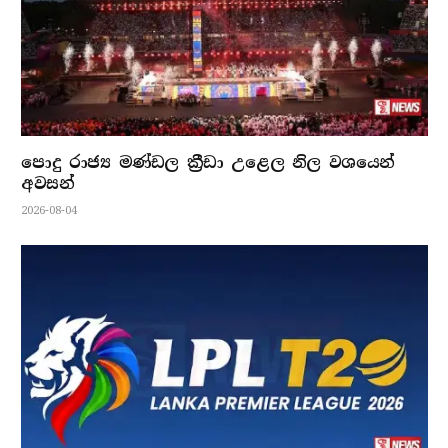
පොදු රාජ්‍ය මණ්ඩල ක්‍රීඩා උළෙල නිල වශයෙන්
අවසන්
2026-08-04