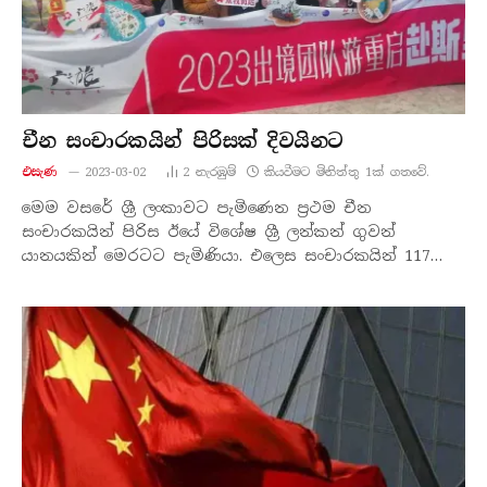
චීන සංචාරකයින් පිරිසක් දිවයිනට
එසැණ
2023-03-02
2
නැරඹු​ම්
කියවීමට මිනිත්තු 1ක් ගතවේ.
මෙම වසරේ ශ්‍රී ලංකාවට පැමිණෙන ප්‍රථම චීන
සංචාරකයින් පිරිස ඊයේ විශේෂ ශ්‍රී ලන්කන් ගුවන්
යානයකින් මෙරටට පැමිණියා. එලෙස සංචාරකයින් 117…