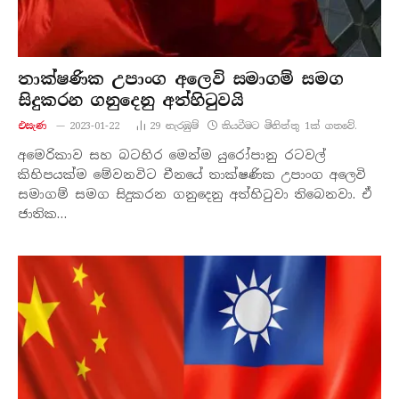
තාක්ෂණික උපාංග අලෙවි සමාගම් සමග
සිදුකරන ගනුදෙනු අත්හිටුවයි
එසැණ
2023-01-22
29
නැරඹු​ම්
කියවීමට මිනිත්තු 1ක් ගතවේ.
අමෙරිකාව සහ බටහිර මෙන්ම යුරෝපානු රටවල්
කිහිපයක්ම මේවනවිට චීනයේ තාක්ෂණික උපාංග අලෙවි
සමාගම් සමග සිදුකරන ගනුදෙනු අත්හිටුවා තිබෙනවා. ඒ
ජාතික…