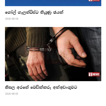
ගෝල් ගැලන්ට්ස්ට තියුණු ජයක්
2026-08-04
නිසල අරනේ වෙඩික්කරු අත්අඩංගුවට
2026-08-03