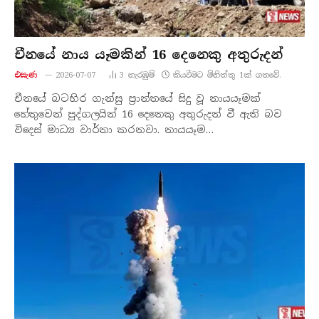
චීනයේ නාය යෑමකින් 16 දෙනෙකු අතුරුදන්
එසැණ
2026-07-07
3
නැරඹු​ම්
කියවීමට මිනිත්තු 1ක් ගතවේ.
චීනයේ බටහිර ගැන්සු ප්‍රාන්තයේ සිදු වූ නායයෑමක්
හේතුවෙන් පුද්ගලයින් 16 දෙනෙකු අතුරුදන් වී ඇති බව
විදෙස් මාධ්‍ය වාර්තා කරනවා. නායයෑම…