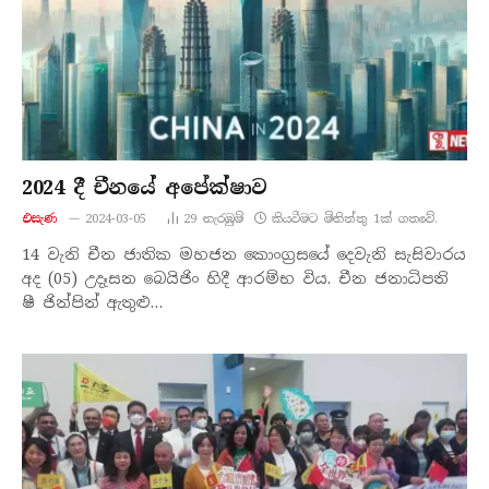
2024 දී චීනයේ අපේක්ෂාව
එසැණ
2024-03-05
29
නැරඹු​ම්
කියවීමට මිනිත්තු 1ක් ගතවේ.
14 වැනි චීන ජාතික මහජන කොංග්‍රසයේ දෙවැනි සැසිවාරය
අද (05) උදෑසන බෙයිජිං හිදී ආරම්භ විය. චීන ජනාධිපති
ෂී ජින්පින් ඇතුළු…