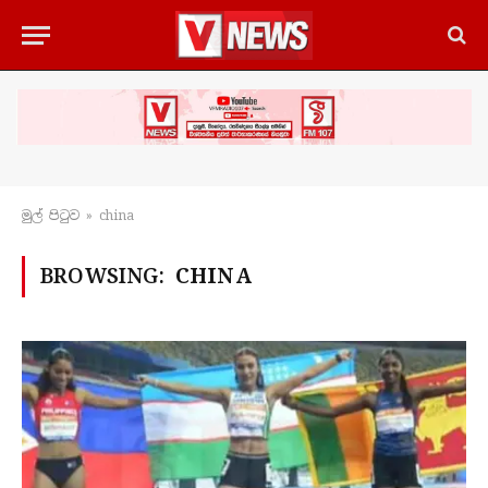
මුල් පිටු​ව
»
china
BROWSING:
CHINA