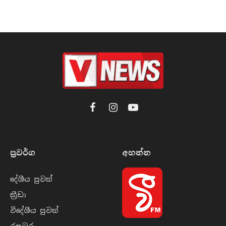
Facebook
Instagram
YouTube
ප්‍රවර්​ග
අහන්​න
දේශීය පුව​ත්
ක්‍රී​ඩා
විදේශීය පුව​ත්
රසබ​ර