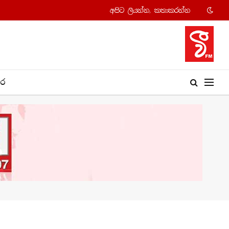
අපි​ට ලියන්න, කතාකරන්​න
​ර