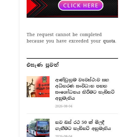
The request cannot be completed
because you have exceeded your
quota
.
එසැණ පුව​ත්
ආණ්ඩුක්‍රම ව්‍යවස්ථාව සහ
අධිකරණ සංවිධාන පනත
සංශෝධනය කිරීමට කැබිනට්
අනුමැතිය
2026-08-04
නව බස් රථ 50 ක් මිලදී
ගැනීමට කැබිනට් අනුමැතිය
2026-08-04