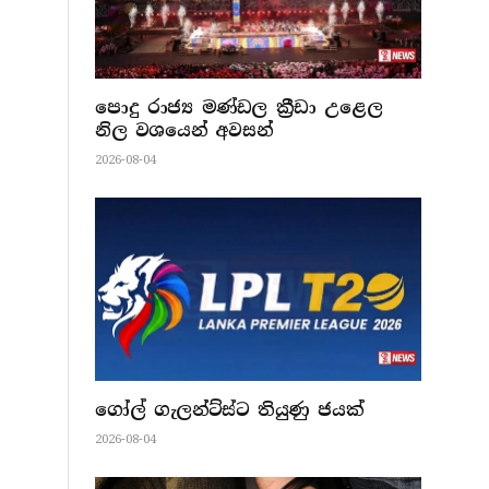
පොදු රාජ්‍ය මණ්ඩල ක්‍රීඩා උළෙල
නිල වශයෙන් අවසන්
2026-08-04
ගෝල් ගැලන්ට්ස්ට තියුණු ජයක්
2026-08-04