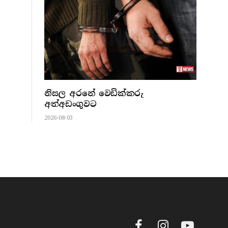
නිසල අරනේ වෙඩික්කරු
අත්අඩංගුවට
2026-08-03