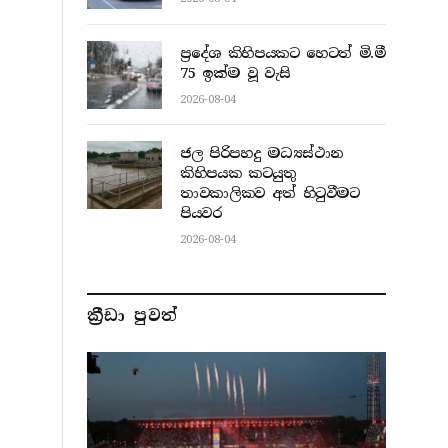
ප්‍රදේශ කිහිපයකට හෙටත් මි.මී
75 ඉක්ම වූ වැසි
2026-08-04
ජල පිරිපහදු මධ්‍යස්ථාන
කිහිපයක කටයුතු
තාවකාලිකව අත් හිටුවීමට
පියවර
2026-08-04
ක්‍රීඩා පුවත්