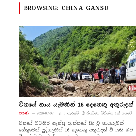
BROWSING:
CHINA GANSU
චීනයේ නාය යෑමකින් 16 දෙනෙකු අතුරුදන්
එසැණ
2026-07-07
3
නැරඹු​ම්
කියවීමට මිනිත්තු 1ක් ගතවේ.
චීනයේ බටහිර ගැන්සු ප්‍රාන්තයේ සිදු වූ නායයෑමක්
හේතුවෙන් පුද්ගලයින් 16 දෙනෙකු අතුරුදන් වී ඇති බව