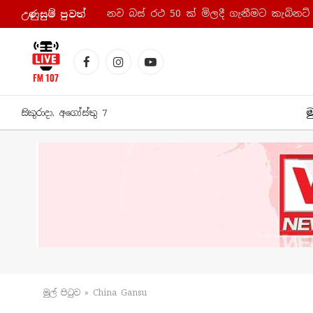
නව බස් රථ 50 ක් මිලදී ගැනීමට කැබිනට්
උණුසුම් පුව​ත්
Facebook
Instagram
YouTube
ම
සිකුරාදා, අගෝස්තු 7
මුල් පිටු​ව
»
China Gansu