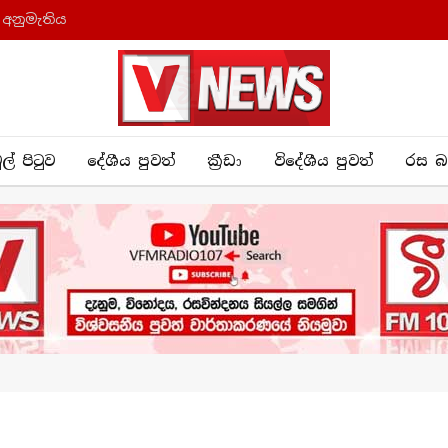
 අනුමැතිය
ුල් පිටුව
දේශීය පුව​ත්
ක්‍රී​ඩා
විදේශීය පුවත්
රස බ