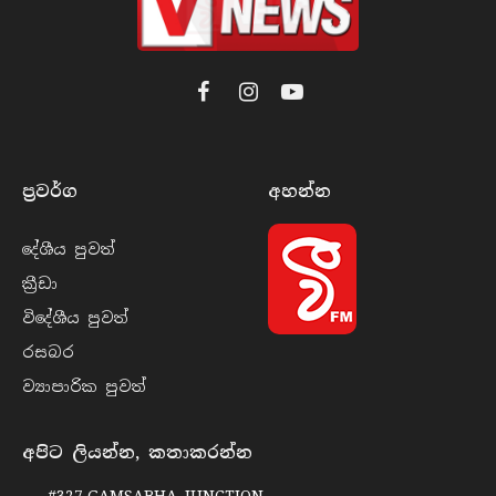
Facebook
Instagram
YouTube
ප්‍රවර්​ග
අහන්​න
දේශීය පුව​ත්
ක්‍රී​ඩා
විදේශීය පුව​ත්
රසබ​ර
ව්‍යාපාරික පුව​ත්
අපිට ලියන්න, කතාකරන්න