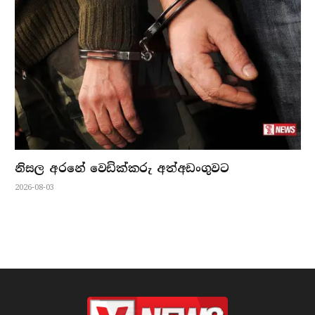
නිසල අරනේ වෙඩික්කරු අත්අඩංගුවට
2026-08-03