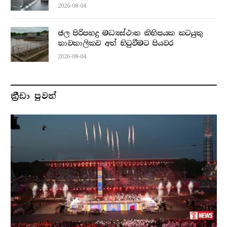
2026-08-04
ජල පිරිපහදු මධ්‍යස්ථාන කිහිපයක කටයුතු
තාවකාලිකව අත් හිටුවීමට පියවර
2026-08-04
ක්‍රීඩා පුවත්