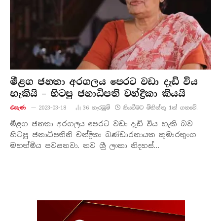
මීළග ජනතා අරගලය පෙරට වඩා දැඩි විය
හැකියි – හිටපු ජනාධිපති චන්ද්‍රිකා කියයි
එසැණ
2023-03-18
36
නැරඹු​ම්
කියවීමට මිනිත්තු 1ක් ගතවේ.
මීළග ජනතා අරගලය පෙරට වඩා දැඩි විය හැකි බව
හිටපු ජනාධිපතිනි චන්ද්‍රිකා බණ්ඩාරනායක කුමාරතුංග
මහත්මිය පවසනවා. නව ශ්‍රී ලංකා නිදහස්…