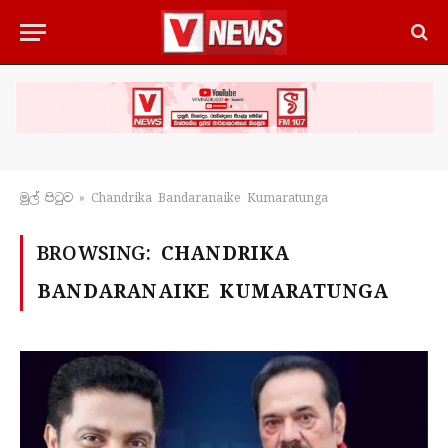
මුල් පිටු​ව
»
Chandrika Bandaranaike Kumaratunga
BROWSING:
CHANDRIKA
BANDARANAIKE KUMARATUNGA