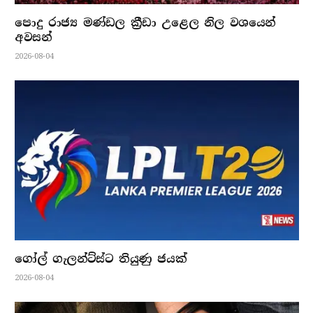
පොදු රාජ්‍ය මණ්ඩල ක්‍රීඩා උළෙල නිල වශයෙන්
අවසන්
2026-08-04
ගෝල් ගැලන්ට්ස්ට තියුණු ජයක්
2026-08-04