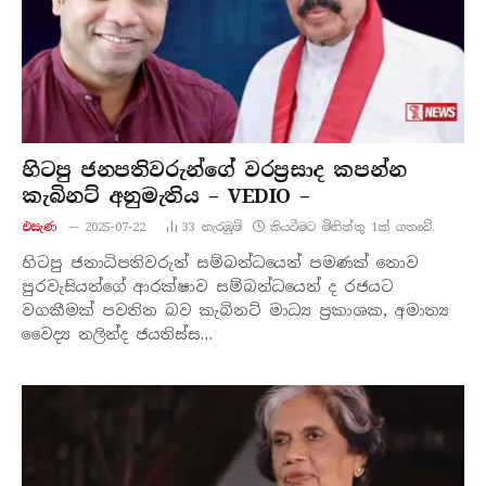
හිටපු ජනපතිවරුන්ගේ වරප්‍රසාද කපන්න
කැබිනට් අනුමැතිය – VEDIO –
එසැණ
2025-07-22
33
නැරඹු​ම්
කියවීමට මිනිත්තු 1ක් ගතවේ.
හිටපු ජනාධිපතිවරුන් සම්බන්ධයෙන් පමණක් නොව
පුරවැසියන්ගේ ආරක්ෂාව සම්බන්ධයෙන් ද රජයට
වගකීමක් පවතින බව කැබිනට් මාධ්‍ය ප්‍රකාශක, අමාත්‍ය
වෛද්‍ය නලින්ද ජයතිස්ස…