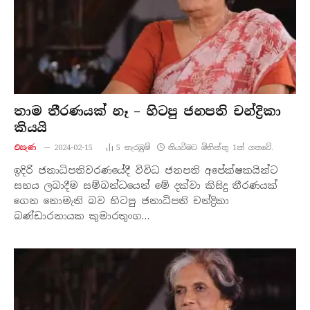
තාම තීරණයක් නෑ – හිටපු ජනපති චන්ද්‍රිකා
කියයි
එසැණ
2024-02-15
5
නැරඹු​ම්
කියවීමට මිනිත්තු 1ක් ගතවේ.
ඉදිරි ජනාධිපතිවරණයේදී විවිධ ජනපති අපේක්ෂකයින්ට
සහය ලබාදීම සම්බන්ධයෙන් මේ දක්වා කිසිදු තීරණයක්
ගෙන නොමැති බව හිටපු ජනාධිපති චන්ද්‍රිකා
බණ්ඩාරනායක කුමාරතුංග…