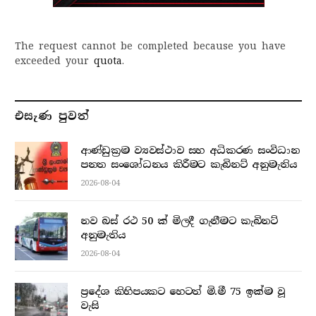
The request cannot be completed because you have
exceeded your
quota
.
එසැණ පුව​ත්
ආණ්ඩුක්‍රම ව්‍යවස්ථාව සහ අධිකරණ සංවිධාන
පනත සංශෝධනය කිරීමට කැබිනට් අනුමැතිය
2026-08-04
නව බස් රථ 50 ක් මිලදී ගැනීමට කැබිනට්
අනුමැතිය
2026-08-04
ප්‍රදේශ කිහිපයකට හෙටත් මි.මී 75 ඉක්ම වූ
වැසි