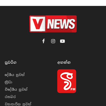
Facebook
Instagram
YouTube
ප්‍රවර්​ග
අහන්​න
දේශීය පුව​ත්
ක්‍රී​ඩා
විදේශීය පුව​ත්
රසබ​ර
ව්‍යාපාරික පුව​ත්