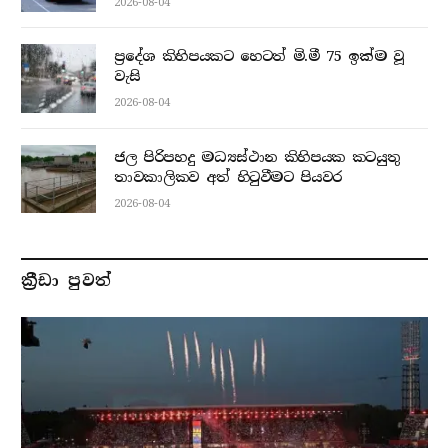
2026-08-04
ප්‍රදේශ කිහිපයකට හෙටත් මි.මී 75 ඉක්ම වූ
වැසි
2026-08-04
ජල පිරිපහදු මධ්‍යස්ථාන කිහිපයක කටයුතු
තාවකාලිකව අත් හිටුවීමට පියවර
2026-08-04
ක්‍රීඩා පුවත්