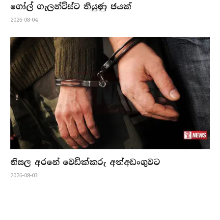
ගෝල් ගැලන්ට්ස්ට තියුණු ජයක්
2026-08-04
නිසල අරනේ වෙඩික්කරු අත්අඩංගුවට
2026-08-03