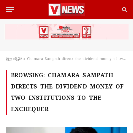
මුල් පිටු​ව
»
Chamara Sampath directs the dividend money of two institutions to the exchequer
BROWSING:
CHAMARA SAMPATH
DIRECTS THE DIVIDEND MONEY OF
TWO INSTITUTIONS TO THE
EXCHEQUER