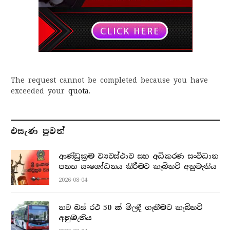
The request cannot be completed because you have
exceeded your
quota
.
එසැණ පුව​ත්
ආණ්ඩුක්‍රම ව්‍යවස්ථාව සහ අධිකරණ සංවිධාන
පනත සංශෝධනය කිරීමට කැබිනට් අනුමැතිය
2026-08-04
නව බස් රථ 50 ක් මිලදී ගැනීමට කැබිනට්
අනුමැතිය