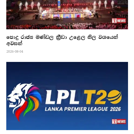
පොදු රාජ්‍ය මණ්ඩල ක්‍රීඩා උළෙල නිල වශයෙන්
අවසන්
2026-08-04