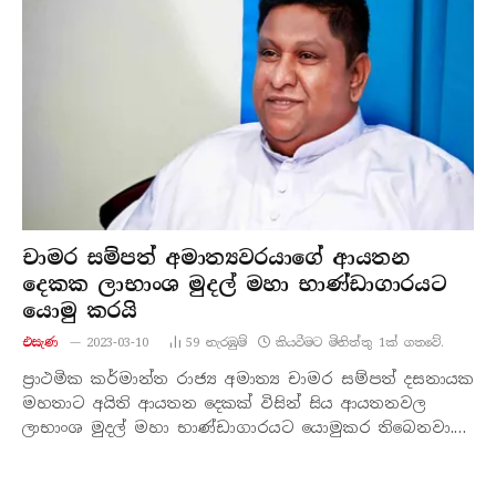
චාමර සම්පත් අමාත්‍යවරයාගේ ආයතන
දෙකක ලාභාංශ මුදල් මහා භාණ්ඩාගාරයට
යොමු කරයි
එසැණ
2023-03-10
59
නැරඹු​ම්
කියවීමට මිනිත්තු 1ක් ගතවේ.
ප්‍රාථමික කර්මාන්ත රාජ්‍ය අමාත්‍ය චාමර සම්පත් දසනායක
මහතාට අයිති ආයතන දෙකක් විසින් සිය ආයතනවල
ලාභාංශ මුදල් මහා භාණ්ඩාගාරයට යොමුකර තිබෙනවා.…