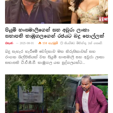
පියුමි හංසමාලිගෙන් සහ අවුරා ලංකා
සභාපති තාඹුගලගෙන් රජයට බදු පොල්ලක්
එසැණ
2025-08-01
158
නැරඹු​ම්
කියවීමට මිනිත්තු 2ක් ගතවේ.
බදු පැහැර හැරීමේ චෝදනාව මත නිරූපිකාවක් සහ
රංගන ශිල්පිනියක් වන පියුමි හංසමාලි සහ අවුරා ලංකා
සභාපති ටී.ඒ.සී.වී. තාඹුගල යන පුද්ගලයන්ට…