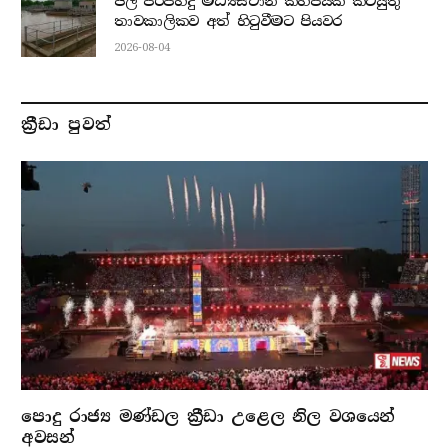
ජල පිරිපහදු මධ්‍යස්ථාන කිහිපයක කටයුතු
තාවකාලිකව අත් හිටුවීමට පියවර
2026-08-04
ක්‍රීඩා පුවත්
පොදු රාජ්‍ය මණ්ඩල ක්‍රීඩා උළෙල නිල වශයෙන්
අවසන්