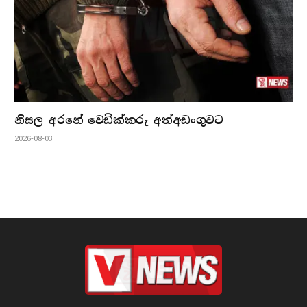
නිසල අරනේ වෙඩික්කරු අත්අඩංගුවට
2026-08-03