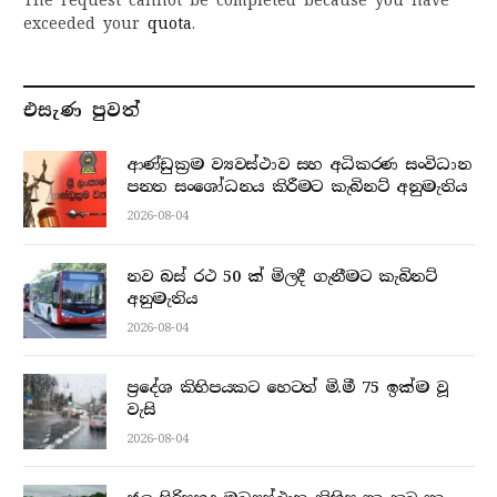
The request cannot be completed because you have
exceeded your
quota
.
එසැණ පුව​ත්
ආණ්ඩුක්‍රම ව්‍යවස්ථාව සහ අධිකරණ සංවිධාන
පනත සංශෝධනය කිරීමට කැබිනට් අනුමැතිය
2026-08-04
නව බස් රථ 50 ක් මිලදී ගැනීමට කැබිනට්
අනුමැතිය
2026-08-04
ප්‍රදේශ කිහිපයකට හෙටත් මි.මී 75 ඉක්ම වූ
වැසි
2026-08-04