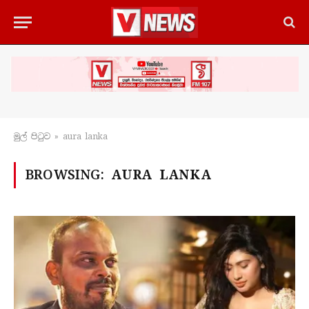
මුල් පිටු​ව
»
aura lanka
BROWSING:
AURA LANKA