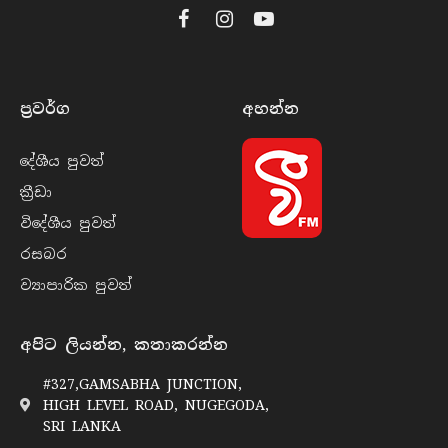
Facebook
Instagram
YouTube
ප්‍රවර්​ග
අහන්​න
දේශීය පුව​ත්
ක්‍රී​ඩා
විදේශීය පුව​ත්
රසබ​ර
ව්‍යාපාරික පුව​ත්
අපිට ලියන්න, කතාකරන්න
#327,GAMSABHA JUNCTION,
HIGH LEVEL ROAD, NUGEGODA,
SRI LANKA