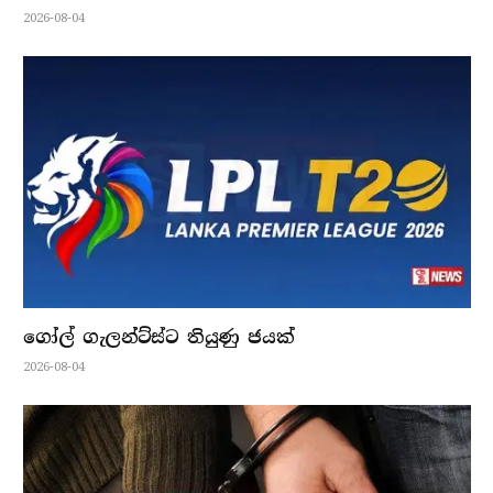
2026-08-04
ගෝල් ගැලන්ට්ස්ට තියුණු ජයක්
2026-08-04