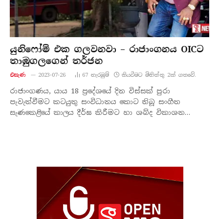
යුනිෆෝම් එක ගලවනවා – රාජාංගනය OICට
තාඹුගලගෙන් තර්ජන
එසැණ
2023-07-26
67
නැරඹු​ම්
කියවීමට මිනිත්තු 2ක් ගතවේ.
රාජාංගණය, යාය 18 ප්‍රදේශයේ දින විස්සක් පුරා
පැවැත්වීමට කටයුතු සංවිධානය කොට තිබූ සංගීත
සැණකෙළියේ කාලය දීර්ඝ කිරීමට හා ශබ්ද විකාශන…