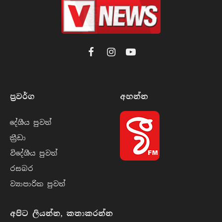
Facebook
Instagram
YouTube
ප්‍රවර්​ග
අහන්​න
දේශීය පුව​ත්
ක්‍රී​ඩා
විදේශීය පුව​ත්
රසබ​ර
ව්‍යාපාරික පුව​ත්
අපිට ලියන්න, කතාකරන්න