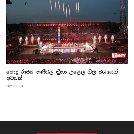
පොදු රාජ්‍ය මණ්ඩල ක්‍රීඩා උළෙල නිල වශයෙන්
අවසන්
2026-08-04