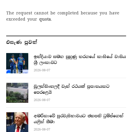
The request cannot be completed because you have
exceeded your
quota
.
එසැණ පුව​ත්
ඉන්දියාව සමග පුහුණු තරගයේ කාසියේ වාසිය
ශ්‍රී ලංකාවට
2026-08-07
බුලත්සිංහලදී වෑන් රථයක් ප්‍රපාතයකට
පෙරළෙයි
2026-08-07
අමරිකාවේ පුරවැසිභාවයට ජනපති ට්‍රම්ප්ගෙන්
යළිත් සීමා
2026-08-07