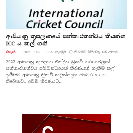
ආසියානු කුසලානයේ සත්කාරකත්වය කියන්න
ICC ය කල් ගනී
එසැණ
2023-02-05
27
නැරඹු​ම්
කියවීමට මිනිත්තු 1ක් ගතවේ.
2023 ආසියානු කුසලාන එක්දින ක්‍රිකට් තරගාවලියේ
සත්කාරකත්වය සම්බන්ධයෙන් තීරණයක් ගැනීම කල්
දැමීමට ආසියානු ක්‍රිකට් කවුන්සලය පියවර ගෙන
තිබෙනවා. මෙම තීරණයට…