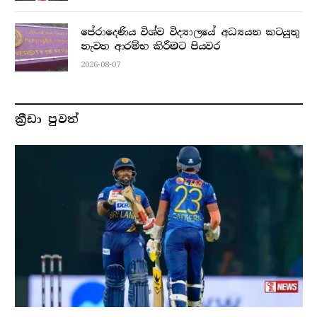
පේරාදෙණිය විශ්ව විද්‍යාලයේ අධ්‍යයන කටයුතු
නැවත ආරම්භ කිරීමට පියවර
2026-08-07
ක්‍රීඩා පුවත්