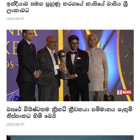
ඉන්දියාව සමග පුහුණු තරගයේ කාසියේ වාසිය ශ්‍රී
ලංකාවට
2026-08-07
වසරේ විශිෂ්ටතම ක්‍රිකට් ක්‍රීඩකයා සම්මානය පැතුම්
නිස්සංකට හිමි වෙයි
2026-08-07