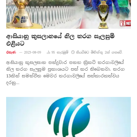
ආසියානු කුසලානයේ නිල තරග සැලසුම්
එළියට
එසැණ
2023-08-09
95
නැරඹු​ම්
කියවීමට මිනිත්තු 2ක් ගතවේ.
ආසියානු කුසලසාන පන්දුවාර පනහ ක්‍රිකට් තරගාවලියේ
නිල තරග සැලසුම ප්‍රකාශයට පත් කර තිබෙනවා. තරග
13කින් සමන්විත මෙවර තරගාවලියේ සත්කාරකත්වය
දරනු…