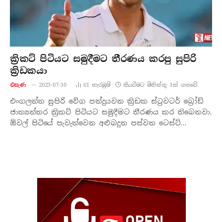
ක්‍රිකට් පිටියට සමුදීමට තීරණය කරපු සුපිරි
ක්‍රිඩකයා
එසැණ
2023-07-30
61
නැරඹු​ම්
කියවීමට මිනිත්තු 1ක් ගතවේ.
එංගලන්ත සුපිරි වේග පන්දුයවන ක්‍රිඩක ස්ටුවටර් බ්‍රෝඩ්
ජාත්‍යන්තර ක්‍රිකට් පිටියට සමුදීමට තීරණය කර තිබෙනවා.
ඕවල් පිටියේ පැවැත්වෙන අළුබදුන පස්වන ටෙස්ට්…