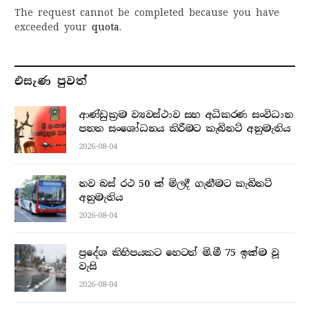
The request cannot be completed because you have
exceeded your
quota
.
එසැණ පුව​ත්
ආණ්ඩුක්‍රම ව්‍යවස්ථාව සහ අධිකරණ සංවිධාන
පනත සංශෝධනය කිරීමට කැබිනට් අනුමැතිය
2026-08-04
නව බස් රථ 50 ක් මිලදී ගැනීමට කැබිනට්
අනුමැතිය
2026-08-04
ප්‍රදේශ කිහිපයකට හෙටත් මි.මී 75 ඉක්ම වූ
වැසි
2026-08-04