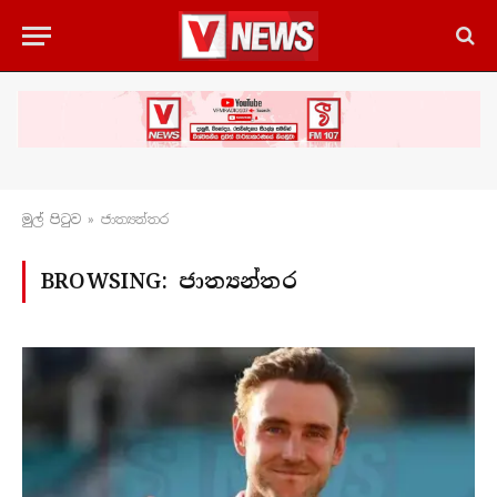
මුල් පිටු​ව
»
ජාත්‍යන්තර
BROWSING:
ජාත්‍යන්තර