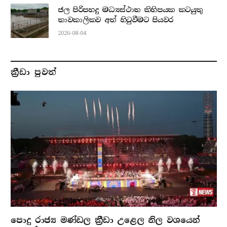
ජල පිරිපහදු මධ්‍යස්ථාන කිහිපයක කටයුතු
තාවකාලිකව අත් හිටුවීමට පියවර
2026-08-04
ක්‍රීඩා පුවත්
පොදු රාජ්‍ය මණ්ඩල ක්‍රීඩා උළෙල නිල වශයෙන්