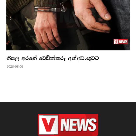
නිසල අරනේ වෙඩික්කරු අත්අඩංගුවට
2026-08-03