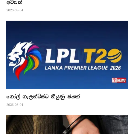
අවසන්
2026-08-04
ගෝල් ගැලන්ට්ස්ට තියුණු ජයක්
2026-08-04