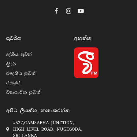
Facebook
Instagram
YouTube
ප්‍රවර්​ග
අහන්​න
දේශීය පුව​ත්
ක්‍රී​ඩා
විදේශීය පුව​ත්
රසබ​ර
ව්‍යාපාරික පුව​ත්
අපිට ලියන්න, කතාකරන්න
#327,GAMSABHA JUNCTION,
HIGH LEVEL ROAD, NUGEGODA,
SRI LANKA