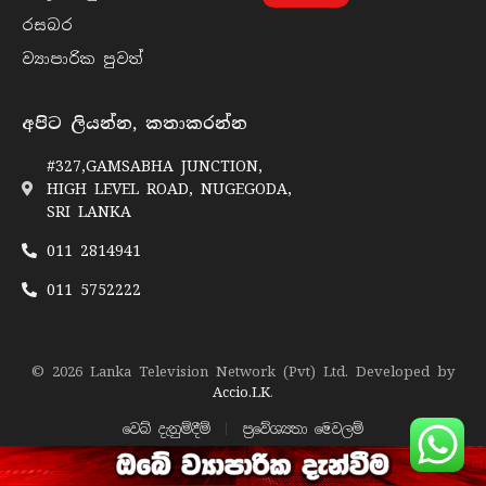
රසබ​ර
ව්‍යාපාරික පුව​ත්
අපිට ලියන්න, කතාකරන්න
#327,GAMSABHA JUNCTION,
HIGH LEVEL ROAD, NUGEGODA,
SRI LANKA
011 2814941
011 5752222
© 2026 Lanka Television Network (Pvt) Ltd. Developed by
Accio.LK
.
වෙබ් දැනුම්දීම්
ප්‍රවේශ්‍යතා මෙවලම්