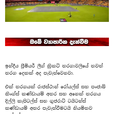
ඉන්දීය ප්‍රීමියර් ලීග් ක්‍රිකට් තරගාවලියේ තවත්
තරග දෙකක් අද පැවැත්වෙනවා.
එක් තරගයක් රාජස්ථාන් රෝයල්ස් සහ පංජාබ්
කිංග්ස් කණ්ඩායම් අතර සහ අනෙක් තරගය
දිල්ලි කැපිටල්ස් සහ ගුජරාට් ටයිටන්ස්
කණ්ඩායම් අතර පැවැත්වීමටයි නියමිතව