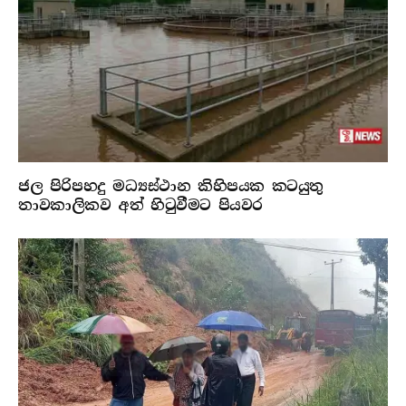
ජල පිරිපහදු මධ්‍යස්ථාන කිහිපයක කටයුතු
තාවකාලිකව අත් හිටුවීමට පියවර