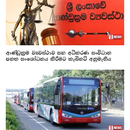
ආණ්ඩුක්‍රම ව්‍යවස්ථාව සහ අධිකරණ සංවිධාන
පනත සංශෝධනය කිරීමට කැබිනට් අනුමැතිය