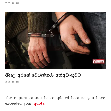
2026-08-04
නිසල අරනේ වෙඩික්කරු අත්අඩංගුවට
2026-08-03
The request cannot be completed because you have
exceeded your
quota
.