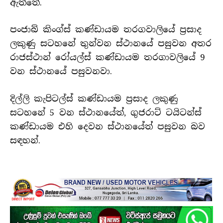
ඇත්තේ.
පංජාබ් කිංග්ස් කණ්ඩායම තරගවාලියේ ප්‍රසාද
ලකුණු සටහනේ තුන්වන ස්ථානයේ පසුවන අතර
රාජස්ථාන් රෝයල්ස් කණ්ඩායම තරගාවලියේ 9
වන ස්ථානයේ පසුවනවා.
දිල්ලි කැපිටල්ස් කණ්ඩායම ප්‍රසාද ලකුණු
සටහනේ 5 වන ස්ථානයේත්, ගුජරාට් ටයිටන්ස්
කණ්ඩායම එහි දෙවන ස්ථානයේත් පසුවන බව
සඳහන්.