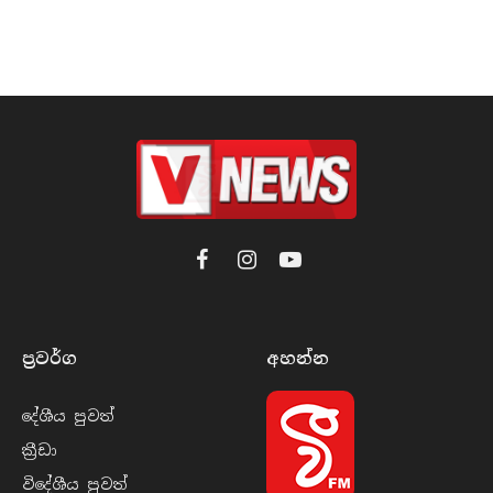
Facebook
Instagram
YouTube
ප්‍රවර්​ග
අහන්​න
දේශීය පුව​ත්
ක්‍රී​ඩා
විදේශීය පුව​ත්