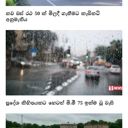
නව බස් රථ 50 ක් මිලදී ගැනීමට කැබිනට්
අනුමැතිය
ප්‍රදේශ කිහිපයකට හෙටත් මි.මී 75 ඉක්ම වූ වැසි