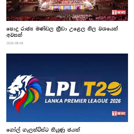
පොදු රාජ්‍ය මණ්ඩල ක්‍රීඩා උළෙල නිල වශයෙන්
අවසන්
2026-08-04
ගෝල් ගැලන්ට්ස්ට තියුණු ජයක්