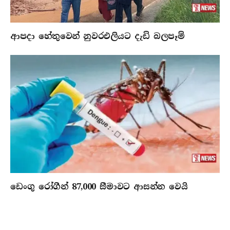
ආපදා හේතුවෙන් නුවරඑලියට දැඩි බලපෑම්
ඩෙංගු රෝගීන් 87,000 සීමාවට ආසන්න වෙයි