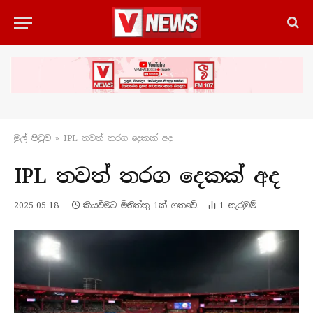
මුල් පිටු​ව
»
IPL තවත් තරග දෙකක් අද
IPL තවත් තරග දෙකක් අද
2025-05-18
කියවීමට මිනිත්තු 1ක් ගතවේ.
1
නැරඹු​ම්