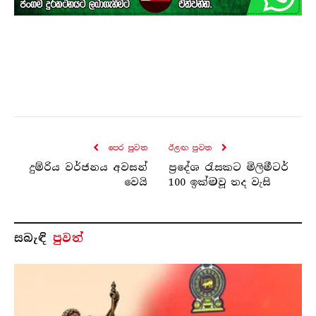
පෙර පුව​ත
ඊළඟ පුව​ත
දුම්රිය වර්ජනය අවසන්
ප්‍රදේශ රැසකට මිලිමීටර්
වෙයි
100 ඉක්මවූ තද වැසි
සබැ​ඳි
පුවත්