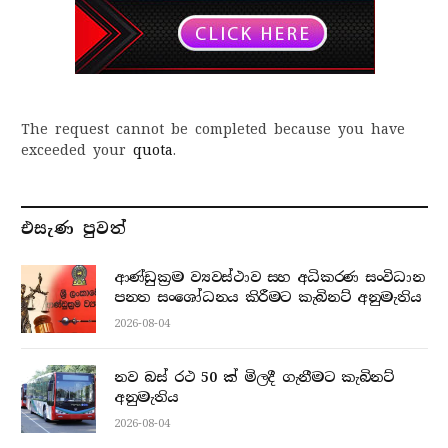
The request cannot be completed because you have
exceeded your
quota
.
එසැණ පුව​ත්
ආණ්ඩුක්‍රම ව්‍යවස්ථාව සහ අධිකරණ සංවිධාන
පනත සංශෝධනය කිරීමට කැබිනට් අනුමැතිය
2026-08-04
නව බස් රථ 50 ක් මිලදී ගැනීමට කැබිනට්
අනුමැතිය
2026-08-04