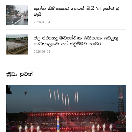
ප්‍රදේශ කිහිපයකට හෙටත් මි.මී 75 ඉක්ම වූ
වැසි
2026-08-04
ජල පිරිපහදු මධ්‍යස්ථාන කිහිපයක කටයුතු
තාවකාලිකව අත් හිටුවීමට පියවර
2026-08-04
ක්‍රීඩා පුවත්