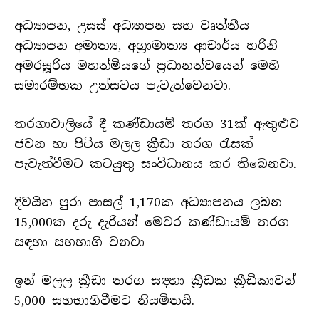
අධ්‍යාපන, උසස් අධ්‍යාපන සහ වෘත්තීය
අධ්‍යාපන අමාත්‍ය, අග්‍රාමාත්‍ය ආචාර්ය හරිනි
අමරසූරිය මහත්මියගේ ප්‍රධානත්වයෙන් මෙහි
සමාරම්භක උත්සවය පැවැත්වෙනවා.
තරගාවාලියේ දී කණ්ඩායම් තරග 31ක් ඇතුළුව
ජවන හා පිටිය මලල ක්‍රීඩා තරග රැසක්
පැවැත්වීමට කටයුතු සංවිධානය කර තිබෙනවා.
දිවයින පුරා පාසල් 1,170ක අධ්‍යාපනය ලබන
15,000ක දරු දැරියන් මෙවර කණ්ඩායම් තරග
සඳහා සහභාගි වනවා
ඉන් මලල ක්‍රීඩා තරග සඳහා ක්‍රීඩක ක්‍රීඩිකාවන්
5,000 සහභාගිවීමට නියමිතයි.