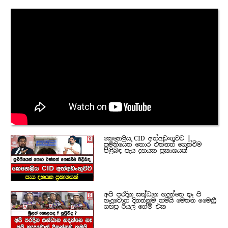
කෙහෙළිය CID අත්අඩංගුවට |
ප්‍රමිතියෙන් තොර එන්නත් ගෙන්වීම
පිළිබඳ පැය දහයක ප්‍රකාශයක්
අපි පරදින සන්ධාන හදන්නෙ නෑ පි
හැදුවොත් දිනන්නම තමයි මෙන්න මෛත්‍රී
ගහපු රියල් ගේම් එක