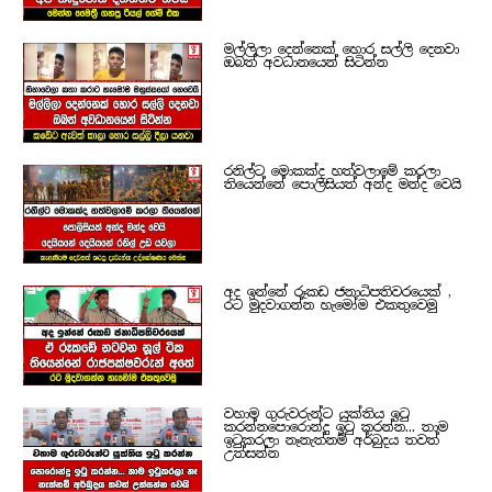
මල්ලිලා දෙන්නෙක් හොර සල්ලි දෙනවා
ඔබත් අවධානයෙන් සිටින්න
රනිල්ට මොකක්ද හත්වලාමේ කරලා
තියෙන්නේ පොලිසියත් අන්ද මන්ද වෙයි
අද ඉන්නේ රූකඩ ජනාධිපතිවරයෙක් ,
රට මුදවාගන්න හැමෝම එකතුවෙමු
වහාම ගුරුවරුන්ට යුක්තිය ඉටු
කරන්නපොරොන්දු ඉටු කරන්න... තාම
ඉටුකරලා නෑනැත්නම් අර්බුදය තවත්
උත්සන්න