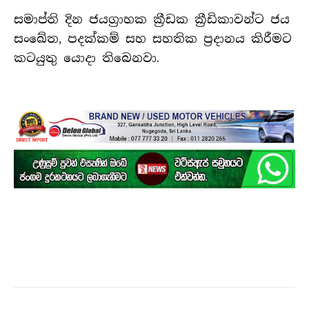
සමාප්ති දින ජයග්‍රාහක ක්‍රීඩක ක්‍රීඩිකාවන්ට ජය
සංඛේත, පදක්කම් සහ සහතික ප්‍රදානය කිරීමට
කටයුතු යොදා තිබෙනවා.