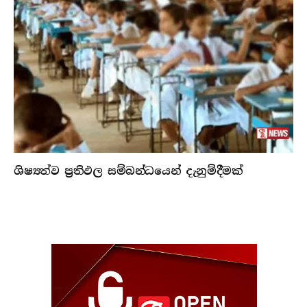
ශිෂ්‍යත්ව ප්‍රතිඵල සම්බන්ධයෙන් දැනුම්දීමක්