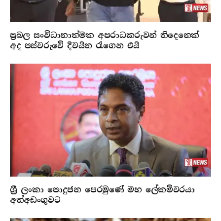
ප්‍රබල සංවිධානාත්මක අපරාධකරුවන් තිදෙනෙක්
අද පස්වරුවේ දිවයින රැගෙන එයි
ශ්‍රී ලංකා පොදුජන පෙරමුණේ මහ ලේකම්වරයා
අත්අඩංගුවට