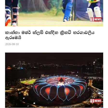
කාන්තා මජර් ක්ලබ් එක්දින ක්‍රිකට් තරගාවලිය
ඇරඹෙයි
2026-08-10