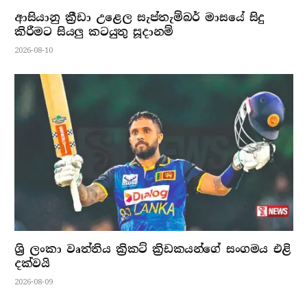
ආසියානු ක්‍රීඩා උළෙල සැප්තැම්බර් මාසයේ සිදු
කිරීමට සියලු කටයුතු සූදානම්
2026-08-10
ශ්‍රි ලංකා වෘත්තිය ක්‍රිකට් ක්‍රිඩකයන්ගේ සංගමය එළි
දක්වයි
2026-08-09