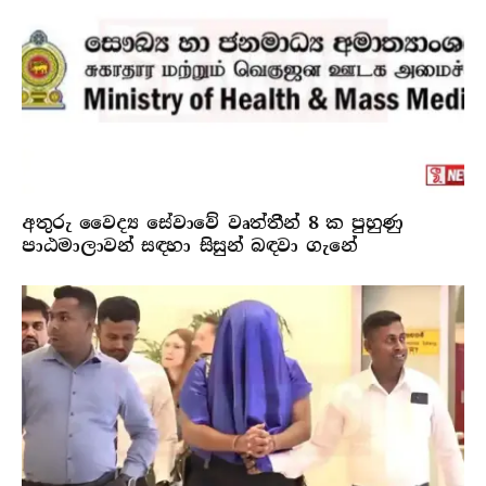
අතුරු වෛද්‍ය සේවාවේ වෘත්තීන් 8 ක පුහුණු
පාඨමාලාවන් සඳහා සිසුන් බඳවා ගැනේ