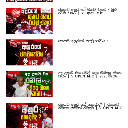
ජනපති අනුර ගේ මතට තිතට - මුළු
රටම එකට | V Open Mic
ජනපති අනුරගේ ජනප්‍රියත්වය ?
අද උසාවි එන රනිල් ගැන මිනිස්සු කියන
කතා | V OPEN MIC | 2025.08.26
ජනපති අනුර දැන් හොඳයිද? | ජනහඬ
විමසන ජනමත විමසුම | V OPEN MIC