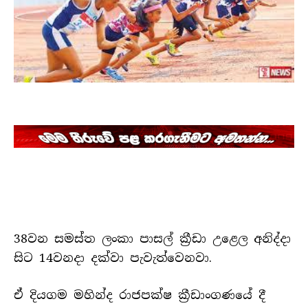
38වන සමස්ත ලංකා පාසල් ක්‍රීඩා උළෙල අනිද්දා
සිට 14වනදා දක්වා පැවැත්වෙනවා.
ඒ දියගම මහින්ද රාජපක්ෂ ක්‍රීඩාංගණයේ දී