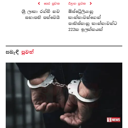
පෙර පුව​ත
ඊළඟ පුව​ත
ශ්‍රී ලංකා රග්බි නව
ඕස්ට්‍රේලියානු
සභාපති පත්වෙයි
කාන්තාවන්ගෙන්
පාකිස්තානු කාන්තාවන්ට
222ක ඉලක්කයක්
සබැ​ඳි
පුවත්