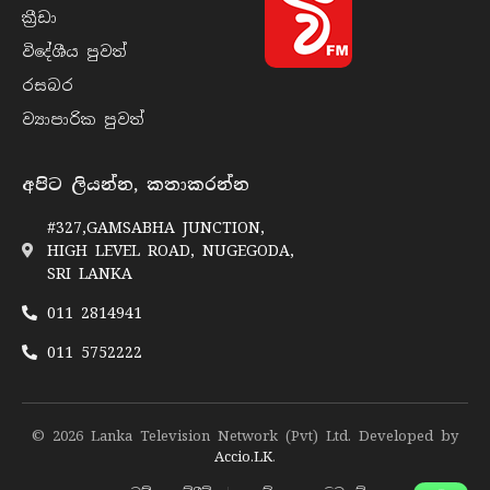
ක්‍රී​ඩා
විදේශීය පුව​ත්
රසබ​ර
ව්‍යාපාරික පුව​ත්
අපිට ලියන්න, කතාකරන්න
#327,GAMSABHA JUNCTION,
HIGH LEVEL ROAD, NUGEGODA,
SRI LANKA
011 2814941
011 5752222
© 2026 Lanka Television Network (Pvt) Ltd. Developed by
Accio.LK
.