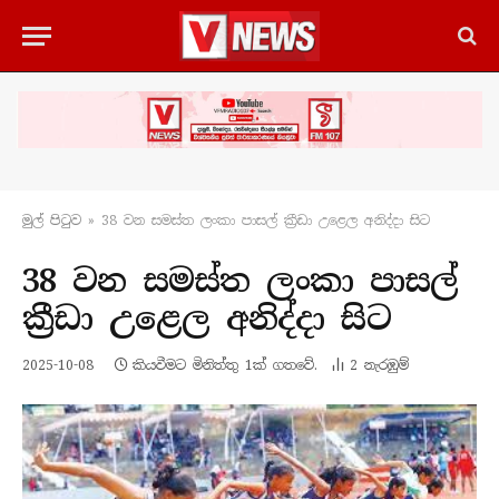
මුල් පිටු​ව
»
38 වන සමස්ත ලංකා පාසල් ක්‍රීඩා උළෙල අනිද්දා සිට
38 වන සමස්ත ලංකා පාසල්
ක්‍රීඩා උළෙල අනිද්දා සිට
2025-10-08
කියවීමට මිනිත්තු 1ක් ගතවේ.
2
නැරඹු​ම්