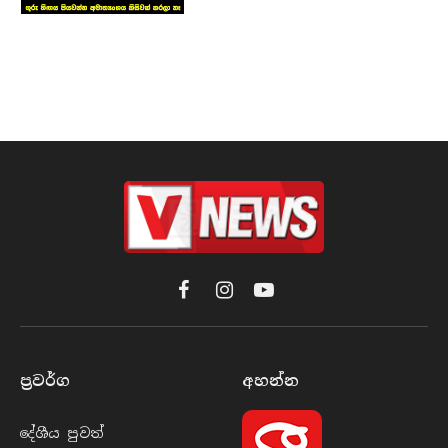
Facebook
Instagram
YouTube
ප්‍රවර්​ග
අහන්​න
දේශීය පුව​ත්