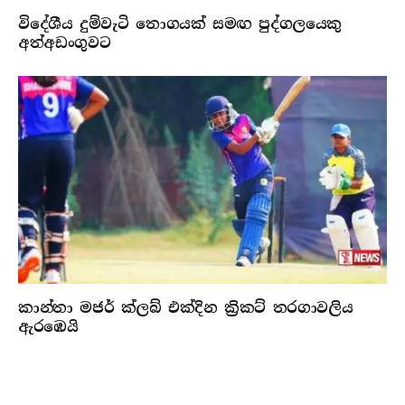
විදේශීය දුම්වැටි තොගයක් සමඟ පුද්ගලයෙකු
අත්අඩංගුවට
කාන්තා මජර් ක්ලබ් එක්දින ක්‍රිකට් තරගාවලිය
ඇරඹෙයි