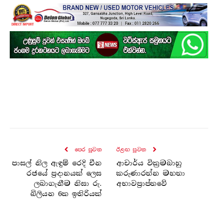
පෙර පුව​ත
ඊළඟ පුව​ත
පාසල් නිල ඇඳුම් රෙදි චීන
ආචාර්ය වික්‍රමබාහු
රජයේ ප්‍රදානයක් ලෙස
කරුණාරත්න මහතා
ලබාගැනීම නිසා රු.
අභාවප්‍රාප්තවේ
බිලියන 6ක ඉතිරියක්