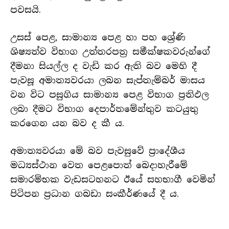
පවසයි.
උසස් පෙළ, සාමාන්
ය පෙළ හා පහ ශ්
රේණි
ශිෂ්
යත්ව විභාග උත්තරපත්
ර සමීක්ෂකවරුන්ගේ
දීමනා සියල්ල ද වැඩි කර ඇති බව මෙහි දී
පැවසූ අමාත්
යවරයා ලබන සැප්තැම්බර් මාසය
වන විට පසුගිය සාමාන්
ය පෙළ විභාග ප්
රතිඵල
ලබා දීමට විභාග දෙපාර්තමේන්තුව කටයුතු
කරගෙන යන බව ද කී ය.
අමාත්
යවරයා මේ බව පැවසුවේ ප්
රාදේශීය
මධ්
යස්ථාන වෙත පෙළපොත් බෙදාහැරීමේ
සමාරම්භක වැඩසටහනට ඊයේ සහභාගී වෙමින්
පිටිපන ප්
රධාන ගබඩා සංකීර්ණයේ දී ය.