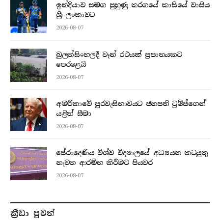
ඉන්දියාව සමග පුහුණු තරගයේ කාසියේ වාසිය
ශ්‍රී ලංකාවට
2026-08-07
බුලත්සිංහලදී වෑන් රථයක් ප්‍රපාතයකට
පෙරළෙයි
2026-08-07
අමරිකාවේ පුරවැසිභාවයට ජනපති ට්‍රම්ප්ගෙන්
යළිත් සීමා
2026-08-07
පේරාදෙණිය විශ්ව විද්‍යාලයේ අධ්‍යයන කටයුතු
නැවත ආරම්භ කිරීමට පියවර
2026-08-07
ක්‍රීඩා පුවත්