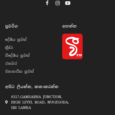
Facebook
Instagram
YouTube
ප්‍රවර්​ග
අහන්​න
දේශීය පුව​ත්
ක්‍රී​ඩා
විදේශීය පුව​ත්
රසබ​ර
ව්‍යාපාරික පුව​ත්
අපිට ලියන්න, කතාකරන්න
#327,GAMSABHA JUNCTION,
HIGH LEVEL ROAD, NUGEGODA,
SRI LANKA