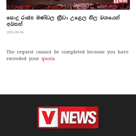
පොදු රාජ්‍ය මණ්ඩල ක්‍රීඩා උළෙල නිල වශයෙන්
අවසන්
2026-08-04
The request cannot be completed because you have
exceeded your
quota
.