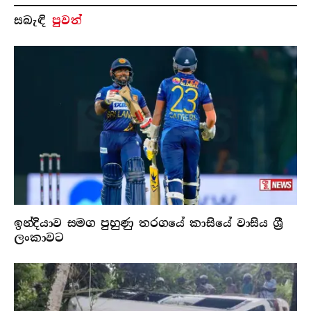
සබැ​ඳි
පුවත්
ඉන්දියාව සමග පුහුණු තරගයේ කාසියේ වාසිය ශ්‍රී
ලංකාවට