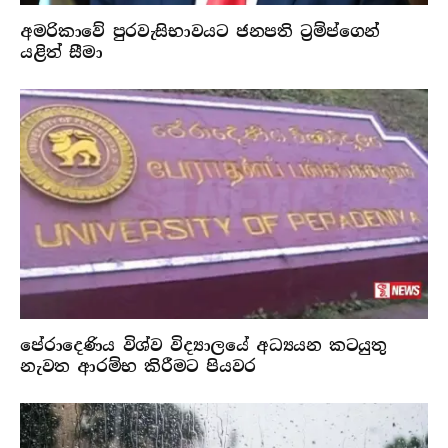
අමරිකාවේ පුරවැසිභාවයට ජනපති ට්‍රම්ප්ගෙන්
යළිත් සීමා
පේරාදෙණිය විශ්ව විද්‍යාලයේ අධ්‍යයන කටයුතු
නැවත ආරම්භ කිරීමට පියවර