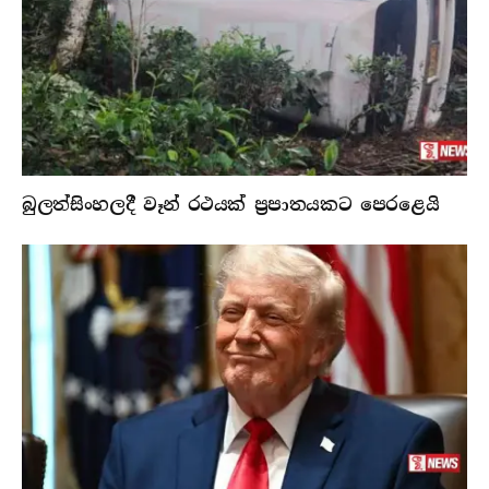
බුලත්සිංහලදී වෑන් රථයක් ප්‍රපාතයකට පෙරළෙයි