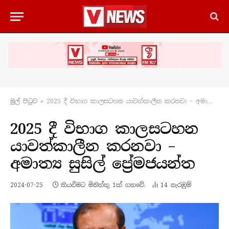
මුල් පිටු​ව
»
2025 දී විභාග කාලසටහන යාවත්කාලීන කරනවා – අමාත්‍ය සුසිල් ප්‍රේමජයන්ත
2025 දී විභාග කාලසටහන
යාවත්කාලීන කරනවා –
අමාත්‍ය සුසිල් ප්‍රේමජයන්ත
2024-07-25
කියවීමට මිනිත්තු 1ක් ගතවේ.
14
නැරඹු​ම්