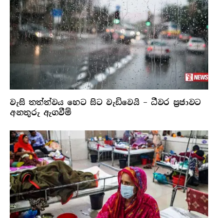
වැසි තත්ත්වය හෙට සිට වැඩිවෙයි – ධීවර ප්‍රජාවට
අනතුරු ඇගවීම්