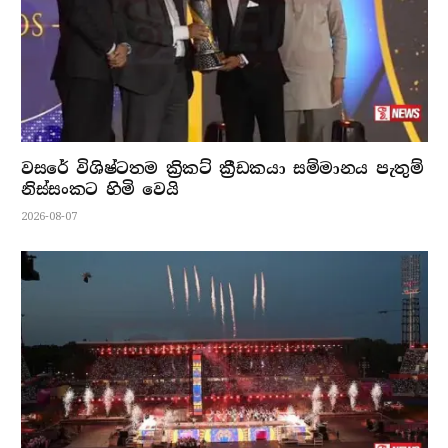
වසරේ විශිෂ්ටතම ක්‍රිකට් ක්‍රීඩකයා සම්මානය පැතුම්
නිස්සංකට හිමි වෙයි
2026-08-07