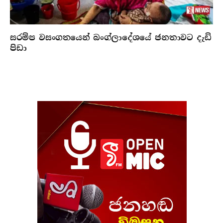
සරම්ප වසංගතයෙන් බංග්ලාදේශයේ ජනතාවට දැඩි
පිඩා