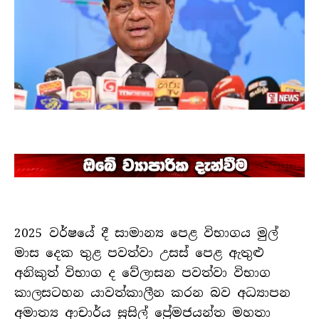
2025 වර්ෂයේ දී සාමාන්
ය පෙළ විභාගය මුල්
මාස දෙක තුළ පවත්වා උසස් පෙළ ඇතුළු
අනිකුත් විභාග ද වේලාසන පවත්වා විභාග
කාලසටහන යාවත්කාලීන කරන බව අධ්
යාපන
අමාත්
ය ආචාර්ය සුසිල් ප්
රේමජයන්ත මහතා