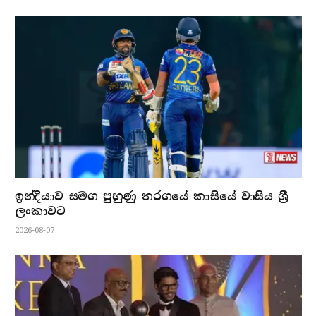
ඉන්දියාව සමග පුහුණු තරගයේ කාසියේ වාසිය ශ්‍රී
ලංකාවට
2026-08-07