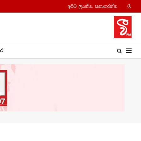
අපි​ට ලියන්න, කතාකරන්​න
​ර