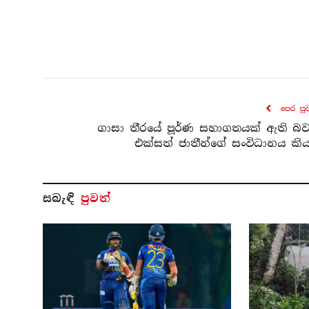
පෙර පු
ගාසා තීරයේ පූර්ණ සහාගතයක් ඇති බ
එක්සත් ජාතීන්ගේ සංවිධානය කිය
සබැ​ඳි
පුවත්