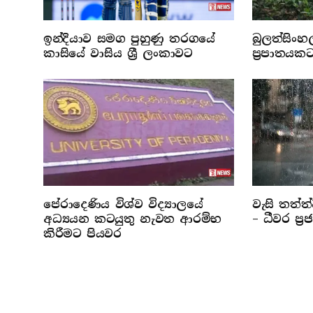
ඉන්දියාව සමග පුහුණු තරගයේ
බුලත්සිංහ
කාසියේ වාසිය ශ්‍රී ලංකාවට
ප්‍රපාතයක
පේරාදෙණිය විශ්ව විද්‍යාලයේ
වැසි තත්ත
අධ්‍යයන කටයුතු නැවත ආරම්භ
– ධීවර ප්‍
කිරීමට පියවර