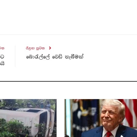
ව​ත
ඊළඟ පුව​ත
වට
බොරැල්ලේ වෙඩි තැබීමක්
යි