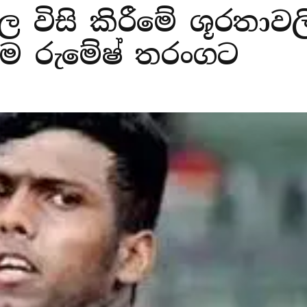
 විසි කිරීමේ ශූරතාවලි
කම රුමේෂ් තරංගට