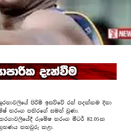
ශූරතාවලියේ පිරිමි ඉසව්වේ රන් පදක්කම දිනා
ුමේෂ් තරංග පතිරගේ සමත් වුණා.
තරගාවලියේදී රුමේෂ තරංග මීටර් 82.05ක
ග්‍රහණය තහවුරු කළා.