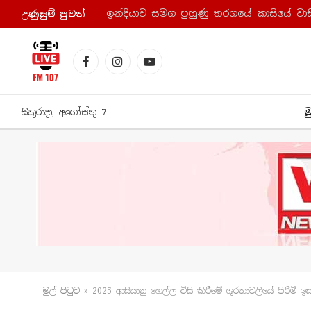
ඉන්දියාව සමග පුහුණු තරගයේ කාසියේ වාසි
උණුසුම් පුව​ත්
Facebook
Instagram
YouTube
ම
සිකුරාදා, අගෝස්තු 7
මුල් පිටු​ව
»
2025 ආසියානු හෙල්ල විසි කිරීමේ ශූරතාවලියේ පිරිමි