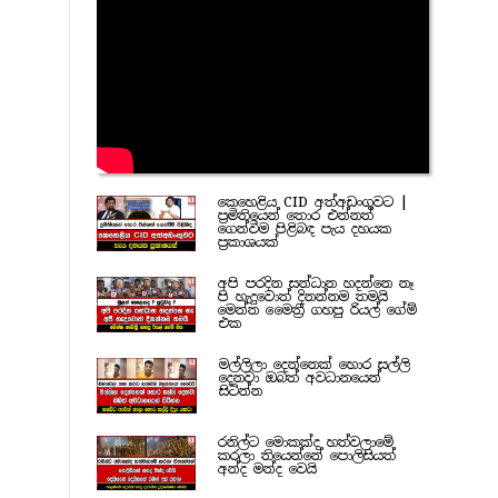
කෙහෙළිය CID අත්අඩංගුවට |
ප්‍රමිතියෙන් තොර එන්නත්
ගෙන්වීම පිළිබඳ පැය දහයක
ප්‍රකාශයක්
අපි පරදින සන්ධාන හදන්නෙ නෑ
පි හැදුවොත් දිනන්නම තමයි
මෙන්න මෛත්‍රී ගහපු රියල් ගේම්
එක
මල්ලිලා දෙන්නෙක් හොර සල්ලි
දෙනවා ඔබත් අවධානයෙන්
සිටින්න
රනිල්ට මොකක්ද හත්වලාමේ
කරලා තියෙන්නේ පොලිසියත්
අන්ද මන්ද වෙයි