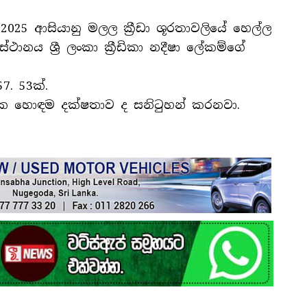
025 ආසියානු මලල ක්‍රීඩා ශූරතාවලියේ හෙල්ල
ථානය ශ්‍රී ලංකා ක්‍රීඩිකා නදීෂා ලේකම්ගේ
7. 53ක්.
ක හොඳම දක්ෂතාව ද සනිටුහන් කරනවා.