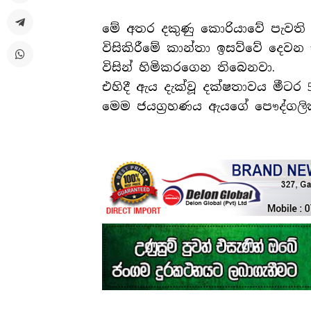
මේ අතර දකුණු කොරියාවේ පැවති 2
විසිකිරීමේ කාන්තා ඉසව්වේ දෙවන ස්
විසින් හිමිකරගෙන තිබෙනවා.
එහිදී ඇය දැක්වූ දක්ෂතාවය මීටර 5
මෙම ජයග්‍රහණය ඇයගේ පෞද්ගලි