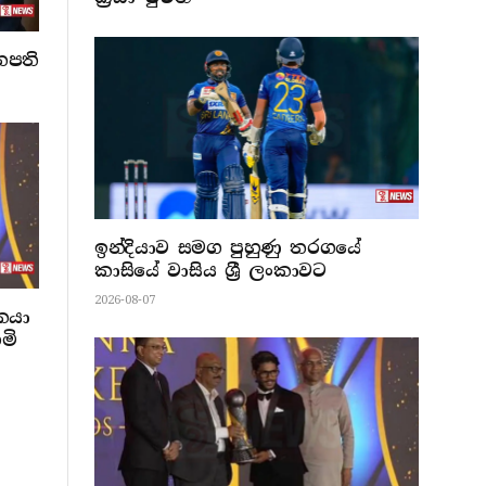
නපති
ඉන්දියාව සමග පුහුණු තරගයේ
කාසියේ වාසිය ශ්‍රී ලංකාවට
2026-08-07
ඩකයා
මි