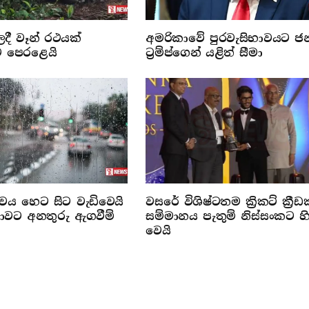
ලදී වෑන් රථයක්
අමරිකාවේ පුරවැසිභාවයට ජ
ට පෙරළෙයි
ට්‍රම්ප්ගෙන් යළිත් සීමා
්වය හෙට සිට වැඩිවෙයි
වසරේ විශිෂ්ටතම ක්‍රිකට් ක්‍රී
රජාවට අනතුරු ඇගවීම්
සම්මානය පැතුම් නිස්සංකට හි
වෙයි