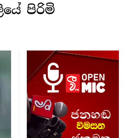
යේ පිරිමි