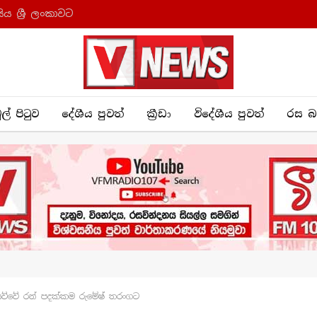
ය ශ්‍රී ලංකාවට
ුල් පිටුව
දේශීය පුව​ත්
ක්‍රී​ඩා
විදේශීය පුවත්
රස බ
 ඉසව්වේ රන් පදක්කම රුමේෂ් තරංගට