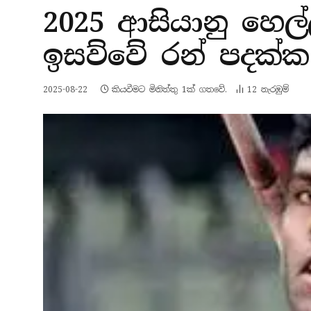
2025 ආසියානු හෙල්ල
ඉසව්වේ රන් පදක්
2025-08-22
කියවීමට මිනිත්තු 1ක් ගතවේ.
12
නැරඹු​ම්