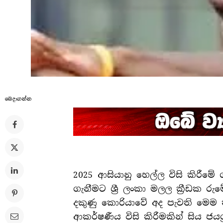
බෙදාගන්​න
2025 ආසියානු හෙල්ල විසි කිරීමේ 
ගැනීමට ශ්‍රී ලංකා මලල ක්‍රීඩක ර
දකුණු කොරියාවේ අද පැවති මෙම 
ආකර්ෂණීය විසි කිරීමකින් සිය ජය