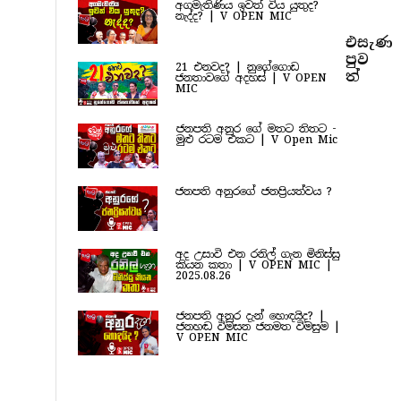
අගමැතිණිය ඉවත් විය යුතුද?
නැද්ද? | V OPEN MIC
එසැණ
පුව​
21 එනවද? | නුගේගොඩ
ත්
ජනතාවගේ අදහස් | V OPEN
MIC
ජනපති අනුර ගේ මතට තිතට -
මුළු රටම එකට | V Open Mic
ජනපති අනුරගේ ජනප්‍රියත්වය ?
අද උසාවි එන රනිල් ගැන මිනිස්සු
කියන කතා | V OPEN MIC |
2025.08.26
ජනපති අනුර දැන් හොඳයිද? |
ජනහඬ විමසන ජනමත විමසුම |
V OPEN MIC