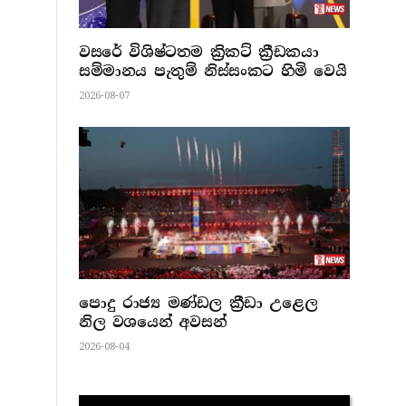
වසරේ විශිෂ්ටතම ක්‍රිකට් ක්‍රීඩකයා
සම්මානය පැතුම් නිස්සංකට හිමි වෙයි
2026-08-07
පොදු රාජ්‍ය මණ්ඩල ක්‍රීඩා උළෙල
නිල වශයෙන් අවසන්
2026-08-04