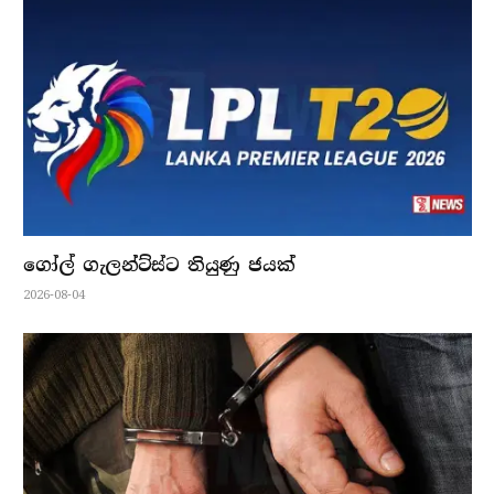
ගෝල් ගැලන්ට්ස්ට තියුණු ජයක්
2026-08-04