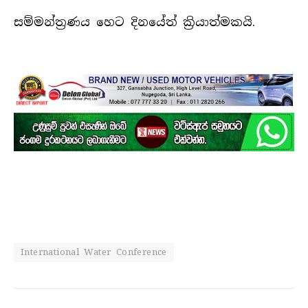
සම්මන්ත්‍රණය හෙට දිනයේත් ක්‍රියාත්මකයි.
International Water Conference