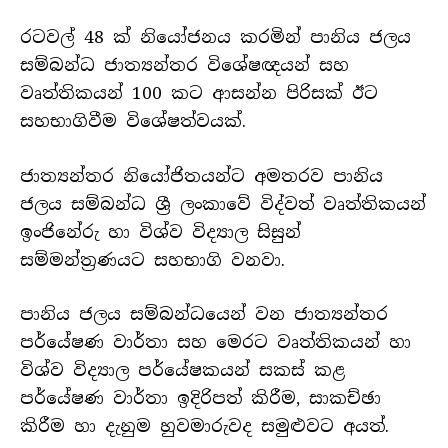
රටවල් 48 ක් නියෝජනය කරමින් පානිය ජලය
සම්බන්ධ ජාත්‍යන්තර විශේෂඥයන් සහ
වෘත්තිකයන් 100 කට ආසන්න පිරිසක් ඊට
සහභාගිවීම විශේෂත්වයක්.
ජාත්‍යන්තර නියෝජිතයන්ට අමතරව පානිය
ජලය සම්බන්ධ ශ්‍රී ලංකාවේ විද්වත් වෘත්තිකයන්
ඉංජිනේරු හා විශ්ව විද්‍යාල සිසුන්
සම්මන්ත්‍රණයට සහභාගි වනවා.
පානිය ජලය සම්බන්ධයෙන් වන ජාත්‍යන්තර
පර්යේෂණ වාර්තා සහ මෙරට වෘත්තිකයන් හා
විශ්ව විද්‍යාල පර්යේෂකයන් සකස් කළ
පර්යේෂණ වාර්තා ඉදිරිපත් කිරීම, සාකච්ඡා
කිරීම හා දැනුම හුවමාරුවද සමුළුවට අයත්.