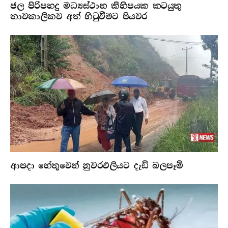
ජල පිරිපහදු මධ්‍යස්ථාන කිහිපයක කටයුතු
තාවකාලිකව අත් හිටුවීමට පියවර
ආපදා හේතුවෙන් නුවරඑලියට දැඩි බලපෑම්