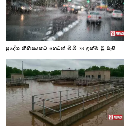
ප්‍රදේශ කිහිපයකට හෙටත් මි.මී 75 ඉක්ම වූ වැසි