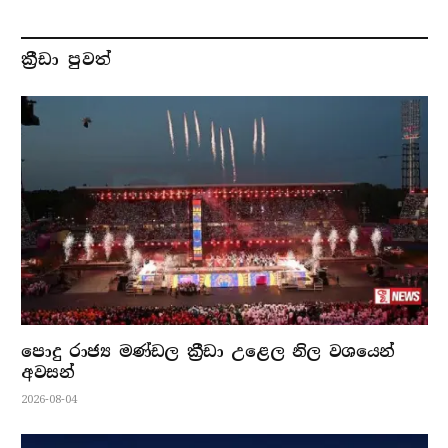
ක්‍රීඩා පුවත්
පොදු රාජ්‍ය මණ්ඩල ක්‍රීඩා උළෙල නිල වශයෙන්
අවසන්
2026-08-04