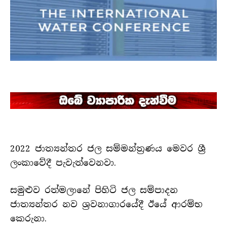
2022 ජාත්‍යන්තර ජල සම්මන්ත්‍රණය මෙවර ශ්‍රී
ලංකාවේදී පැවැත්වෙනවා.
සමුළුව රත්මලානේ පිහිටි ජල සම්පාදන
ජාත්‍යන්තර නව ශ්‍රවනාගාරයේදී ඊයේ ආරම්භ
කෙරුනා.