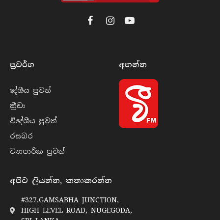
Facebook
Instagram
YouTube
ප්‍රවර්​ග
අහන්​න
දේශීය පුව​ත්
ක්‍රී​ඩා
විදේශීය පුව​ත්
රසබ​ර
ව්‍යාපාරික පුව​ත්
අපිට ලියන්න, කතාකරන්න
#327,GAMSABHA JUNCTION,
HIGH LEVEL ROAD, NUGEGODA,