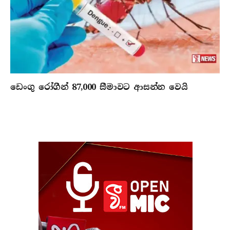
ඩෙංගු රෝගීන් 87,000 සීමාවට ආසන්න වෙයි