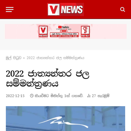
මුල් පිටු​ව
»
2022 ජාත්‍යන්තර ජල සම්මන්ත්‍රණය
2022 ජාත්‍යන්තර ජල
සම්මන්ත්‍රණය
2022-12-15
කියවීමට මිනිත්තු 1ක් ගතවේ.
27
නැරඹු​ම්