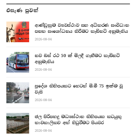
එසැණ පුව​ත්
ආණ්ඩුක්‍රම ව්‍යවස්ථාව සහ අධිකරණ සංවිධාන
පනත සංශෝධනය කිරීමට කැබිනට් අනුමැතිය
2026-08-04
නව බස් රථ 50 ක් මිලදී ගැනීමට කැබිනට්
අනුමැතිය
2026-08-04
ප්‍රදේශ කිහිපයකට හෙටත් මි.මී 75 ඉක්ම වූ
වැසි
2026-08-04
ජල පිරිපහදු මධ්‍යස්ථාන කිහිපයක කටයුතු
තාවකාලිකව අත් හිටුවීමට පියවර
2026-08-04