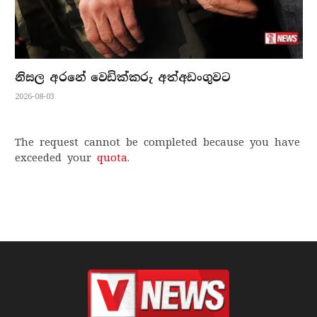
නිසල අරනේ වෙඩික්කරු අත්අඩංගුවට
2026-08-03
The request cannot be completed because you have
exceeded your
quota
.