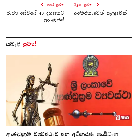
පෙර පුව​ත
ඊළඟ පුව​ත
රාජ්‍ය සේවයේ 40 දහසකට
අමෙරිකාවෙන් සැලසුමක්
පුහුණුවක්
සබැ​ඳි
පුවත්
ආණ්ඩුක්‍රම ව්‍යවස්ථාව සහ අධිකරණ සංවිධාන