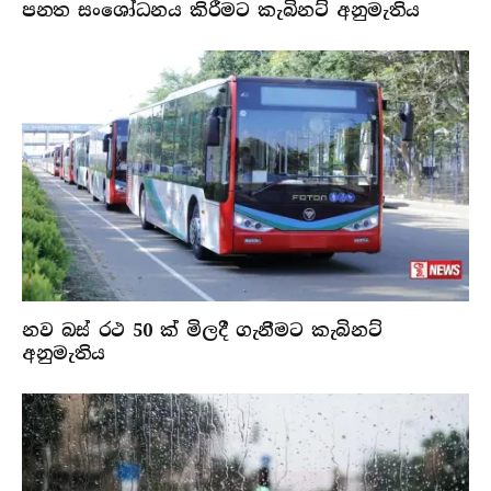
පනත සංශෝධනය කිරීමට කැබිනට් අනුමැතිය
නව බස් රථ 50 ක් මිලදී ගැනීමට කැබිනට්
අනුමැතිය