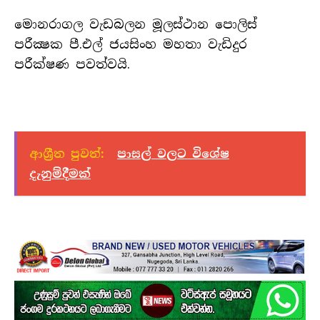
මොනරාගල වැඩබලන මූලස්ථාන පොලිස්
පරීක්‍ෂක පී.එල් ජයසිංහ මහතා වැඩිදුර
පරීක්ෂණ පවත්වයි.
ආශ්‍රීත පුවත්:
පාසල් වලට විශේෂ
දැනුම්දීමක්