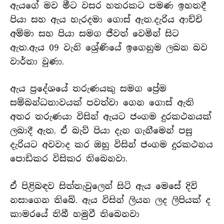
ඇයගේ මව මීට වසර හතරකට පමණ ඉහතදී
පියා සහ ඇය හැරදමා ගොස් ඇත.දැරිය ආච්චි
අම්මා සහ පියා සමග ජීවත් වෙමින් සිට
ඇත.ඇය 09 වැනි ශ්‍රේණියේ ඉගෙනුම ලබන බව
වාර්තා වුණා.
ඇය ප්‍රදේශයේ තරුණයකු සමග ප්‍රේම
සම්බන්ධතාවයක් පවත්වා ගෙන ගොස් ඇති
අතර තරුණයා විසින් ඇයට ජංගම දුරකථනයක්
ලබාදී ඇත. ඒ බැව් පියා දැන ගැනීමෙන් පසු
දැරියට අවවාද කර ඔහු විසින් ජංගම දුරකථනය
පොඩිකර විසිකර තිබෙනවා.
ඒ පිළිබඳව සිත්තැවුලෙන් සිටි ඇය මෙසේ දිවි
නසාගෙන තිබේ. ඇය විසින් ලියන ලද ලිපියක් ද
කාමරයේ තිබී හමුවී තිබෙනවා