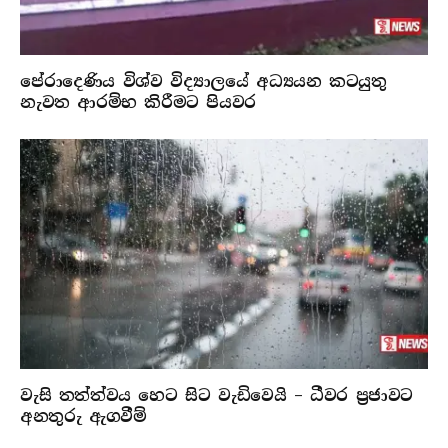
පේරාදෙණිය විශ්ව විද්‍යාලයේ අධ්‍යයන කටයුතු
නැවත ආරම්භ කිරීමට පියවර
වැසි තත්ත්වය හෙට සිට වැඩිවෙයි – ධීවර ප්‍රජාවට
අනතුරු ඇගවීම්