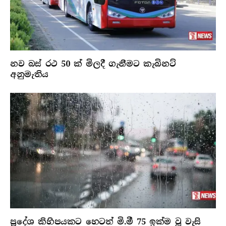
නව බස් රථ 50 ක් මිලදී ගැනීමට කැබිනට්
අනුමැතිය
ප්‍රදේශ කිහිපයකට හෙටත් මි.මී 75 ඉක්ම වූ වැසි