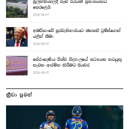
බුලත්සිංහලදී වෑන් රථයක් ප්‍රපාතයකට
පෙරළෙයි
2026-08-07
අමරිකාවේ පුරවැසිභාවයට ජනපති ට්‍රම්ප්ගෙන්
යළිත් සීමා
2026-08-07
පේරාදෙණිය විශ්ව විද්‍යාලයේ අධ්‍යයන කටයුතු
නැවත ආරම්භ කිරීමට පියවර
2026-08-07
ක්‍රීඩා පුවත්