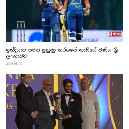
ඉන්දියාව සමග පුහුණු තරගයේ කාසියේ වාසිය ශ්‍රී
ලංකාවට
2026-08-07