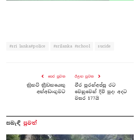
#sri lanka#police
#srilanka #school
sucide
පෙර පුව​ත
ඊළඟ පුව​ත
ක්‍රිකට් ක්‍රීඩකයෙකු
වීර පුරන්අප්පු රට
අත්අඩංගුවට
වෙනුවෙන් දිවි පුදා අදට
වසර 177යි
සබැ​ඳි
පුවත්