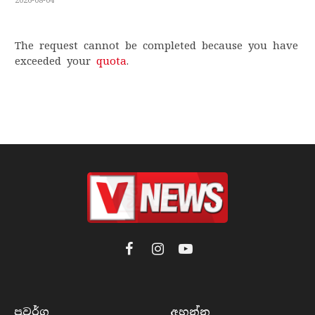
2026-08-04
The request cannot be completed because you have
exceeded your
quota
.
Facebook
Instagram
YouTube
ප්‍රවර්​ග
අහන්​න