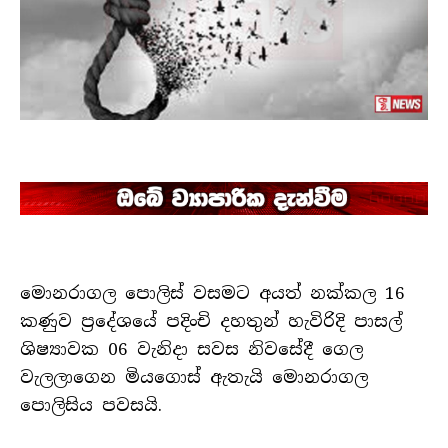
මොනරාගල පොලිස් වසමට අයත් නක්කල 16
කණුව ප්‍රදේශයේ පදිංචි දහතුන් හැවිරිදි පාසල්
ශිෂ්‍යාවක 06 වැනිදා සවස නිවසේදී ගෙල
වැලලාගෙන මියගොස් ඇතැයි මොනරාගල
පොලිසිය පවසයි.