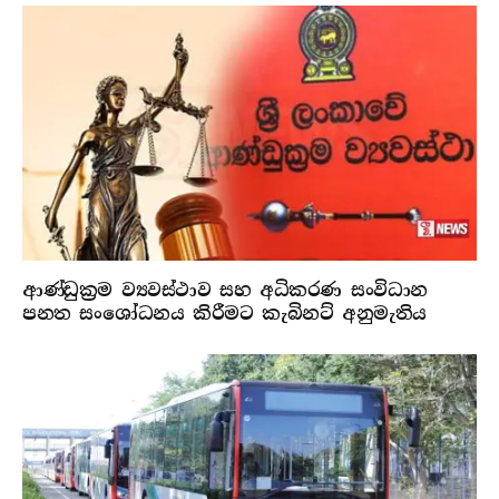
ආණ්ඩුක්‍රම ව්‍යවස්ථාව සහ අධිකරණ සංවිධාන
පනත සංශෝධනය කිරීමට කැබිනට් අනුමැතිය