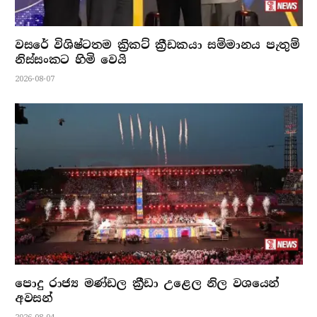
වසරේ විශිෂ්ටතම ක්‍රිකට් ක්‍රීඩකයා සම්මානය පැතුම්
නිස්සංකට හිමි වෙයි
2026-08-07
පොදු රාජ්‍ය මණ්ඩල ක්‍රීඩා උළෙල නිල වශයෙන්
අවසන්