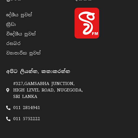
දේශීය පුව​ත්
ක්‍රී​ඩා
විදේශීය පුව​ත්
රසබ​ර
ව්‍යාපාරික පුව​ත්
අපිට ලියන්න, කතාකරන්න
#327,GAMSABHA JUNCTION,
HIGH LEVEL ROAD, NUGEGODA,
SRI LANKA
011 2814941
011 5752222