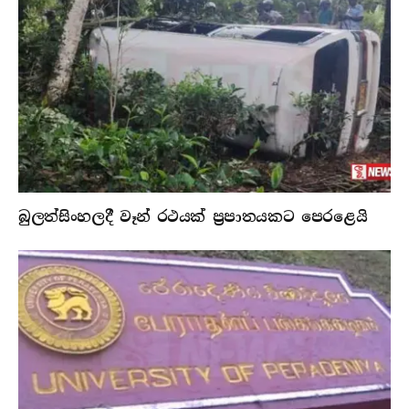
බුලත්සිංහලදී වෑන් රථයක් ප්‍රපාතයකට පෙරළෙයි