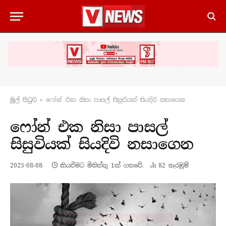
මුල් පිටු​ව
»
ෆෝන් එක නිසා පාසල් සිසුවියක් සියදිවි නසාගෙන
ෆෝන් එක නිසා පාසල්
සිසුවියක් සියදිවි නසාගෙන
2025-08-08
කියවීමට මිනිත්තු 1ක් ගතවේ.
82
නැරඹු​ම්