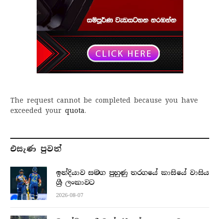
The request cannot be completed because you have
exceeded your
quota
.
එසැණ පුව​ත්
ඉන්දියාව සමග පුහුණු තරගයේ කාසියේ වාසිය
ශ්‍රී ලංකාවට
2026-08-07