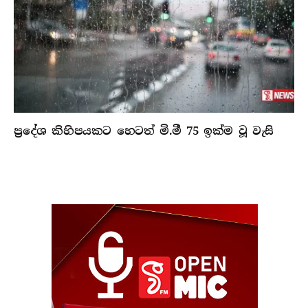
ප්‍රදේශ කිහිපයකට හෙටත් මි.මී 75 ඉක්ම වූ වැසි