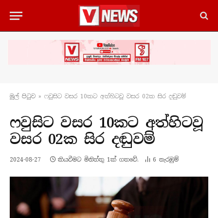
මුල් පිටු​ව
»
ෆවුසිට වසර 10කට අත්හිටවූ වසර 02ක සිර දඬුවම්
ෆවුසිට වසර 10කට අත්හිටවූ
වසර 02ක සිර දඬුවම්
2024-08-27
කියවීමට මිනිත්තු 1ක් ගතවේ.
6
නැරඹු​ම්