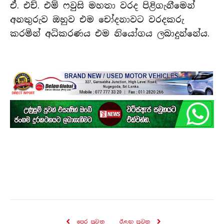
ඒ. එච්. එම් ෆවුසි මහතා වරද පිළිගැනීමෙන්
අනතුරුව ඔහුව එම චෝදනාවට වරදකරු
කරමින් අධිකරණය එම නියෝගය ලබාදුන්නේය.
පෙර පුව​ත
ඊළඟ පුව​ත