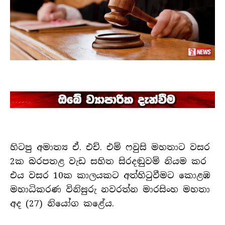
හිටපු අමාත්‍ය ඒ. එච්. එම් ෆවුසි මහතාට වසර
2ක බරපතළ වැඩ සහිත සිරදඬුවම් නියම කර
එය වසර 10ක කාලයකට අත්හිටුවීමට කොළඹ
මහාධිකරණ විනිසුරු නවරත්න මාරසිංහ මහතා
අද (27) නියෝග කළේය.