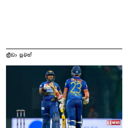
ක්‍රීඩා පුවත්