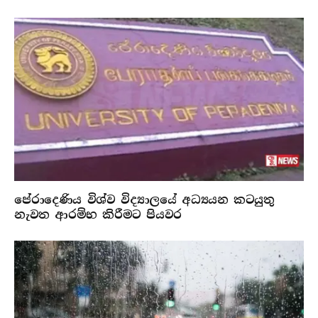
පේරාදෙණිය විශ්ව විද්‍යාලයේ අධ්‍යයන කටයුතු
නැවත ආරම්භ කිරීමට පියවර