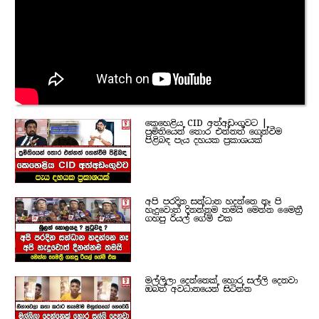
කෙහෙළිය CID අත්අඩංගුවට |
ප්‍රමිතියෙන් තොර එන්නත් ගෙන්වීම
පිළිබඳ පැය දහයක ප්‍රකාශයක්
අපි පරදින සන්ධාන හදන්නෙ නෑ පි
හැදුවොත් දිනන්නම තමයි මෙන්න මෛත්‍රී
ගහපු රියල් ගේම් එක
මල්ලිලා දෙන්නෙක් හොර සල්ලි දෙනවා
ඔබත් අවධානයෙන් සිටින්න