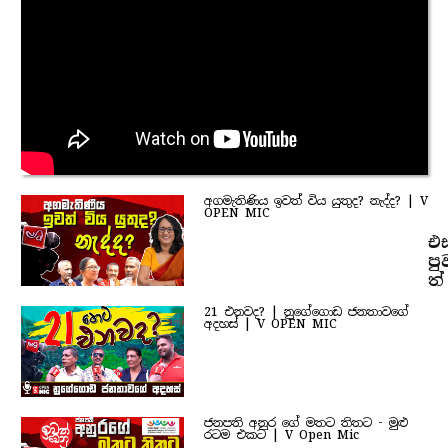
අගමැතිණිය ඉවත් විය යුතුද? නැද්ද? | V
OPEN MIC
එ
පු
ත්
21 එනවද? | නුගේගොඩ ජනතාවගේ
අදහස් | V OPEN MIC
ජනපති අනුර ගේ මතට තිතට - මුළු
රටම එකට | V Open Mic