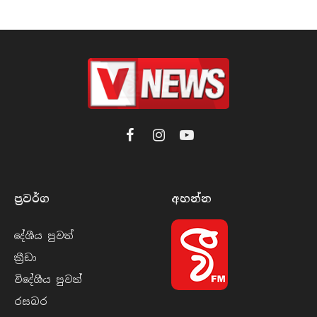
Facebook
Instagram
YouTube
ප්‍රවර්​ග
අහන්​න
දේශීය පුව​ත්
ක්‍රී​ඩා
විදේශීය පුව​ත්
රසබ​ර