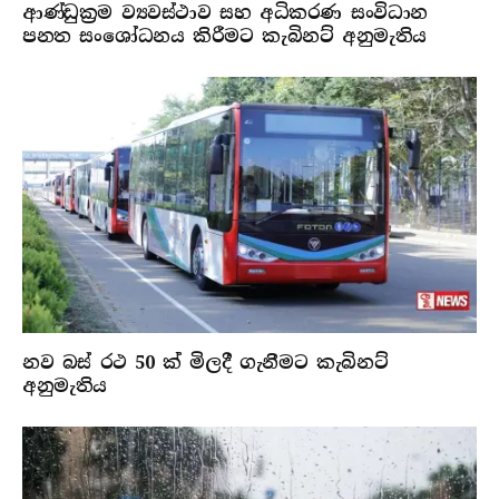
ආණ්ඩුක්‍රම ව්‍යවස්ථාව සහ අධිකරණ සංවිධාන
පනත සංශෝධනය කිරීමට කැබිනට් අනුමැතිය
නව බස් රථ 50 ක් මිලදී ගැනීමට කැබිනට්
අනුමැතිය