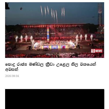
පොදු රාජ්‍ය මණ්ඩල ක්‍රීඩා උළෙල නිල වශයෙන්
අවසන්
2026-08-04