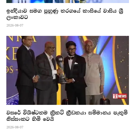
ඉන්දියාව සමග පුහුණු තරගයේ කාසියේ වාසිය ශ්‍රී
ලංකාවට
2026-08-07
වසරේ විශිෂ්ටතම ක්‍රිකට් ක්‍රීඩකයා සම්මානය පැතුම්
නිස්සංකට හිමි වෙයි
2026-08-07