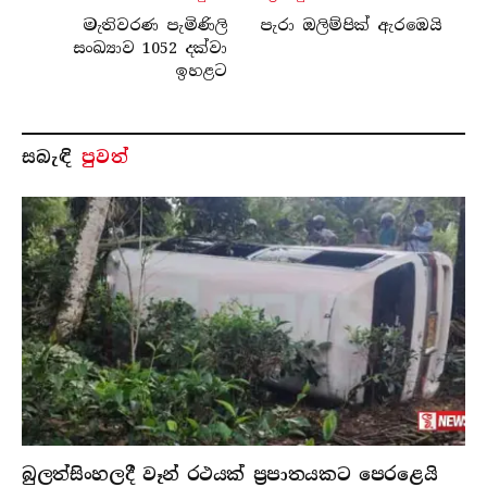
මැතිවරණ පැමිණිලි
පැරා ඔලිම්පික් ඇරඹෙයි
සංඛ්‍යාව 1052 දක්වා
ඉහළට
සබැ​ඳි
පුවත්
බුලත්සිංහලදී වෑන් රථයක් ප්‍රපාතයකට පෙරළෙයි