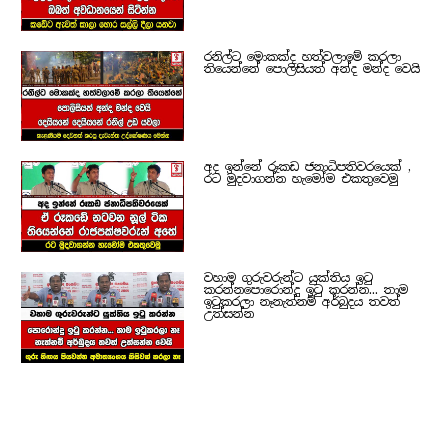
රනිල්ට මොකක්ද හත්වලාමේ කරලා
තියෙන්නේ පොලිසියත් අන්ද මන්ද වෙයි
අද ඉන්නේ රූකඩ ජනාධිපතිවරයෙක් ,
රට මුදවාගන්න හැමෝම එකතුවෙමු
වහාම ගුරුවරුන්ට යුක්තිය ඉටු
කරන්නපොරොන්දු ඉටු කරන්න... තාම
ඉටුකරලා නෑනැත්නම් අර්බුදය තවත්
උත්සන්න