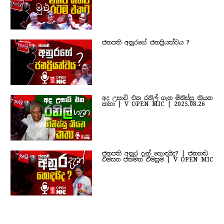
ජනපති අනුරගේ ජනප්‍රියත්වය ?
අද උසාවි එන රනිල් ගැන මිනිස්සු කියන
කතා | V OPEN MIC | 2025.08.26
ජනපති අනුර දැන් හොඳයිද? | ජනහඬ
විමසන ජනමත විමසුම | V OPEN MIC