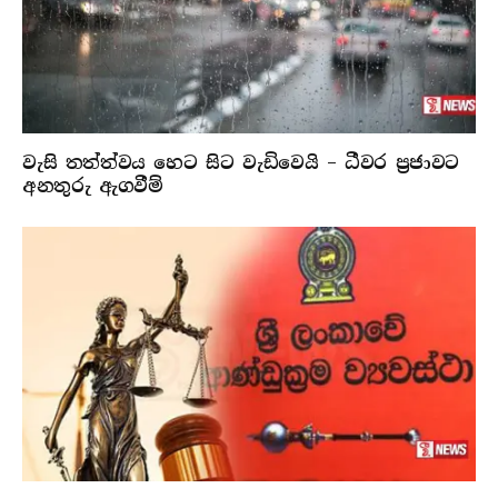
වැසි තත්ත්වය හෙට සිට වැඩිවෙයි – ධීවර ප්‍රජාවට
අනතුරු ඇගවීම්