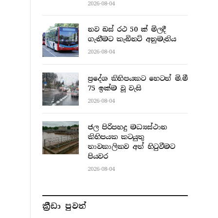
2026-08-04
නව බස් රථ 50 ක් මිලදී
ගැනීමට කැබිනට් අනුමැතිය
2026-08-04
ප්‍රදේශ කිහිපයකට හෙටත් මි.මී
75 ඉක්ම වූ වැසි
2026-08-04
ජල පිරිපහදු මධ්‍යස්ථාන
කිහිපයක කටයුතු
තාවකාලිකව අත් හිටුවීමට
පියවර
2026-08-04
ක්‍රීඩා පුවත්