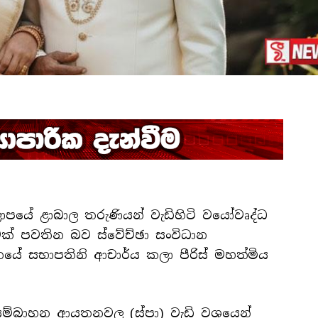
කලාපයේ ළාබාල තරුණියන් වැඩිහිටි වයෝවෘද්ධ
ාවක් පවතින බව ස්වේච්ඡා සංවිධාන
ේ සභාපතිනි ආචාර්ය කලා පීරිස් මහත්මිය
්බාහන ආයතනවල (ස්පා) වැඩි වශයෙන්