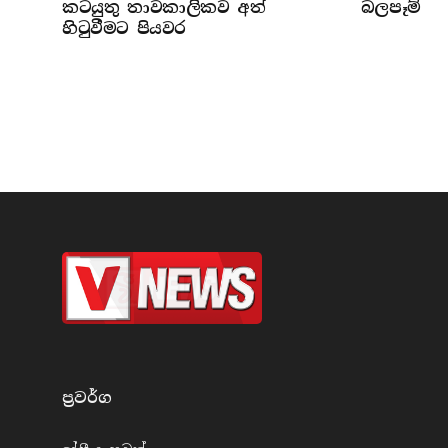
කටයුතු තාවකාලිකව අත්
බලපෑම්
හිටුවීමට පියවර
ප්‍රවර්​ග