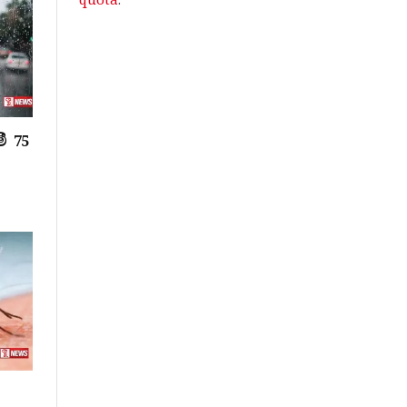
quota
.
ී 75