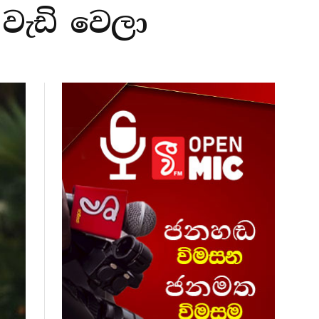
වැඩි වෙලා