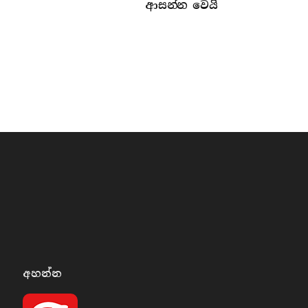
ආසන්න වෙයි
අහන්​න