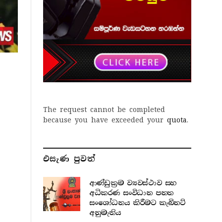
The request cannot be completed
because you have exceeded your
quota
.
එසැණ පුව​ත්
ආණ්ඩුක්‍රම ව්‍යවස්ථාව සහ
අධිකරණ සංවිධාන පනත
සංශෝධනය කිරීමට කැබිනට්
අනුමැතිය