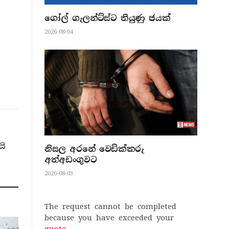
ගෝල් ගැලන්ට්ස්ට තියුණු ජයක්
2026-08-04
යි
නිසල අරනේ වෙඩික්කරු
අත්අඩංගුවට
2026-08-03
The request cannot be completed
because you have exceeded your