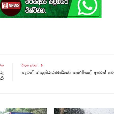
ව​ත
ඊළඟ පුව​ත
රු
හැටන් නිග්‍රෝධාරාමාධිපති නාහිමියන් අපවත් වෙ
යි