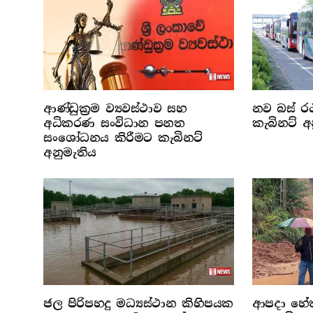
ආණ්ඩුක්‍රම ව්‍යවස්ථාව සහ
නව බස් රථ
අධිකරණ සංවිධාන පනත
කැබිනට් අ
සංශෝධනය කිරීමට කැබිනට්
අනුමැතිය
ජල පිරිපහදු මධ්‍යස්ථාන කිහිපයක
ආපදා හේතු