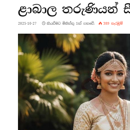
ළාබාල තරුණියන් ස
2025-10-27
කියවීමට මිනිත්තු 1ක් ගතවේ.
389
නැරඹු​ම්