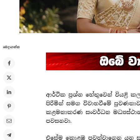
බෙදාගන්​න
ආර්ථික ප්‍රශ්න හේතුවෙන් වියළි 
පිරිමින් සමග විවාහවීමේ ප්‍රවණත
කළමනාකරණ සංවර්ධන මධ්‍යස්ථානය
පවසනවා.
එසේම කොළඹ පවත්වාගෙන යන සම