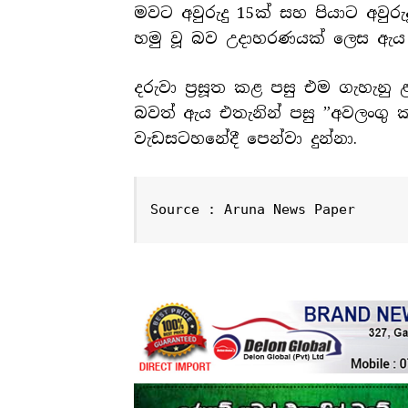
මවට අවුරුදු 15ක් සහ පියාට අවුර
හමු වූ බව උදාහරණයක් ලෙස ඇය ප
දරුවා ප්‍රසූත කළ පසු එම ගැහැන
බවත් ඇය එතැනින් පසු ”අවලංගු 
වැඩසටහනේදී පෙන්වා දුන්නා.
Source : Aruna News Paper