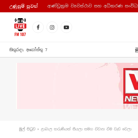
උණුසුම් පුව​ත්
Facebook
Instagram
YouTube
ම
සිකුරාදා, අගෝස්තු 7
මුල් පිටු​ව
»
ළාබාල තරුණියන් සීයලා සමග විවාහ වීම වැඩි වෙලා