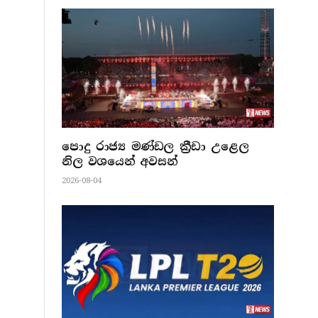
පොදු රාජ්‍ය මණ්ඩල ක්‍රීඩා උළෙල
නිල වශයෙන් අවසන්
2026-08-04