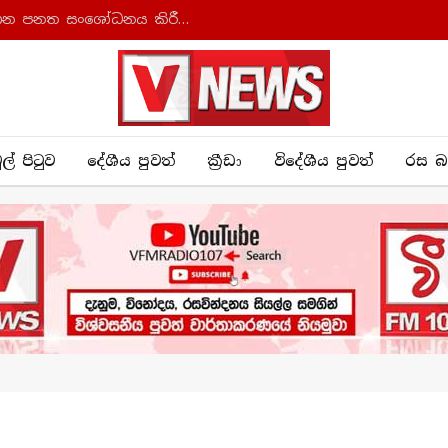
ආණ්ඩුක්‍රම ව්‍යවස්ථාව සහ අධිකරණ සංවිධාන පනත සංශෝධනය කිරීමට කැබිනට් අනුමැතිය
ුල් පිටුව
දේශීය පුව​ත්
ක්‍රී​ඩා
විදේශීය පුවත්
රස බ