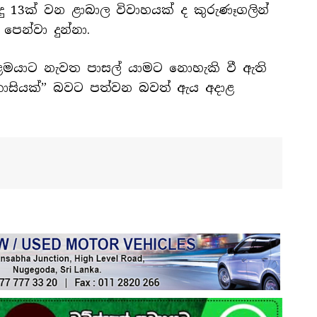
ුදු 13ක් වන ළාබාල විවාහයක් ද කුරුණෑගලින්
ෙන්වා දුන්නා.
ු ළමයාට නැවත පාසල් යාමට නොහැකි වී ඇති
කාසියක්” බවට පත්වන බවත් ඇය අදාළ