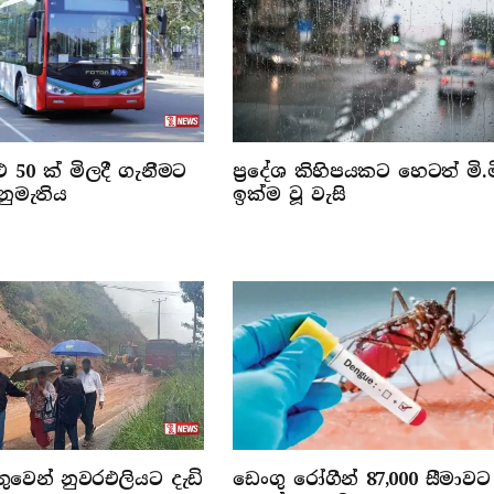
 50 ක් මිලදී ගැනීමට
ප්‍රදේශ කිහිපයකට හෙටත් මි.ම
නුමැතිය
ඉක්ම වූ වැසි
වෙන් නුවරඑලියට දැඩි
ඩෙංගු රෝගීන් 87,000 සීමාවට