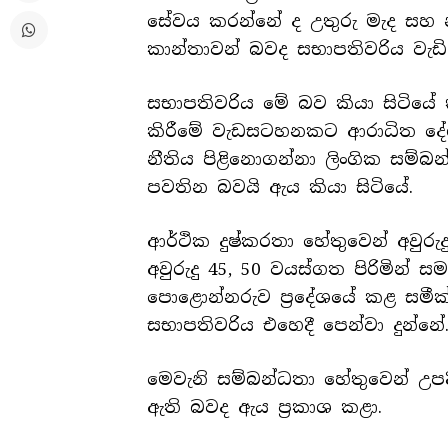
සේවය කරන්නේ ද උතුරු මැද සහ 
කාන්තාවන් බවද සභාපතිවරිය වැඩිදු
සභාපතිවරිය මේ බව කියා සිටියේ ක
කිරීමේ වැඩසටහනකට ආරාධිත දේශ
නීතිය පිළිනොගන්නා ලිංගික සම්
පවතින බවයි ඇය කියා සිටියේ.
ආර්ථික දුෂ්කරතා හේතුවෙන් අවුරු
අවුරුදු 45, 50 වයස්ගත පිරිමින්
පොළොන්නරුව ප්‍රදේශයේ කළ සමී
සභාපතිවරිය එහෙදී පෙන්වා දුන්නේ
මෙවැනි සම්බන්ධතා හේතුවෙන් උපද
ඇති බවද ඇය ප්‍රකාශ කළා.