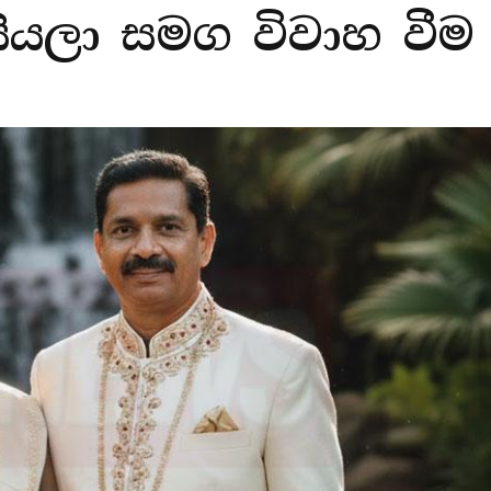
ීයලා සමග විවාහ වීම 