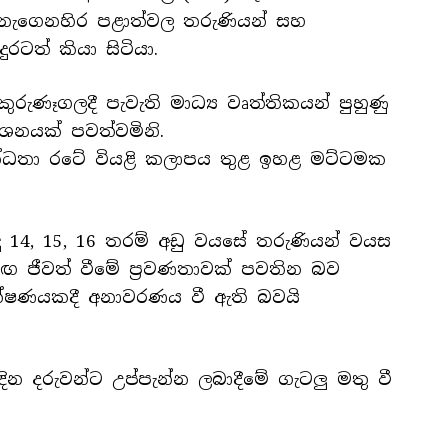
නැගෙනහිර පළාත්වල තරුණියන් සහ
රටත් කියා සිටියා.
ුරුණෑගලදී පැවැති මාධ්‍ය වෘත්තිකයන් පුහුණු
නයක් පවත්වමිනි.
බන්ධතා රටේ වියළි කලාපය තුළ ඉහළ මට්ටමක
දු 14, 15, 16 තරම් අඩු වයසේ තරුණියන් වයස
 සමඟ ජීවත් වීමේ ප්‍රවණතාවක් පවතින බව
ක්ෂණයකදී අනාවරණය වී ඇති බවයි
.
ින දරුවන්ට උප්පැන්න ලබාදීමේ ගැටලු මතු වී