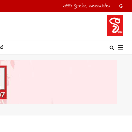
අපි​ට ලියන්න, කතාකරන්​න
​ර