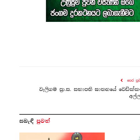
පෙර පු
වැලිගම ප්‍රා.ස. සභාපති ඝාතනයේ වෙඩික්ක
අල්ල
සබැ​ඳි
පුවත්