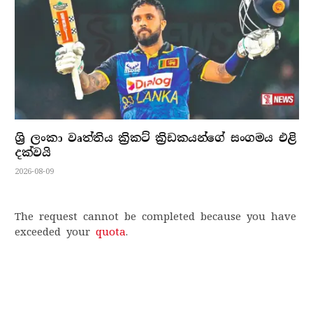
ශ්‍රි ලංකා වෘත්තිය ක්‍රිකට් ක්‍රිඩකයන්ගේ සංගමය එළි
දක්වයි
2026-08-09
The request cannot be completed because you have
exceeded your
quota
.