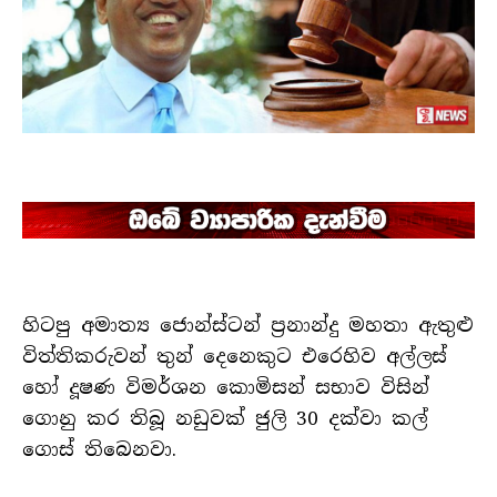
හිටපු අමාත්‍ය ජොන්ස්ටන් ප්‍රනාන්දු මහතා ඇතුළු
විත්තිකරුවන් තුන් දෙනෙකුට එරෙහිව අල්ලස්
හෝ දූෂණ විමර්ශන කොමිසන් සභාව විසින්
ගොනු කර තිබූ නඩුවක් ජුලි 30 දක්වා කල්
ගොස් තිබෙනවා.