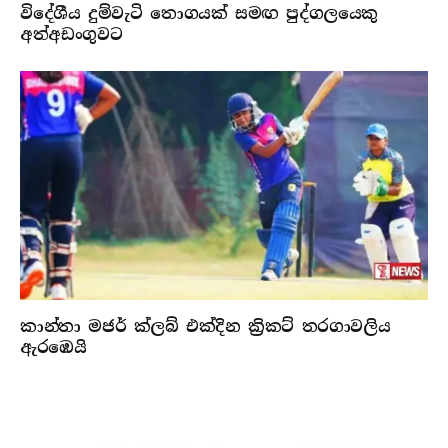
විදේශීය දුම්වැටි තොගයක් සමඟ පුද්ගලයෙකු
අත්අඩංගුවට
කාන්තා මජර් ක්ලබ් එක්දින ක්‍රිකට් තරගාවලිය
ඇරඹෙයි