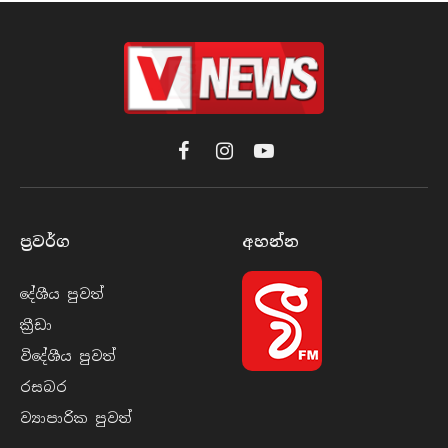
Facebook
Instagram
YouTube
ප්‍රවර්​ග
අහන්​න
දේශීය පුව​ත්
ක්‍රී​ඩා
විදේශීය පුව​ත්
රසබ​ර
ව්‍යාපාරික පුව​ත්