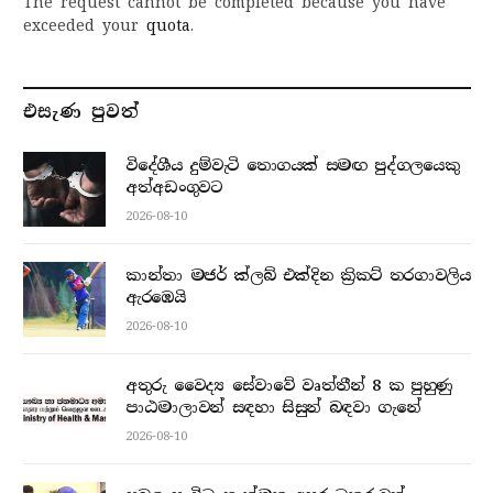
The request cannot be completed because you have
exceeded your
quota
.
එසැණ පුව​ත්
විදේශීය දුම්වැටි තොගයක් සමඟ පුද්ගලයෙකු
අත්අඩංගුවට
2026-08-10
කාන්තා මජර් ක්ලබ් එක්දින ක්‍රිකට් තරගාවලිය
ඇරඹෙයි
2026-08-10
අතුරු වෛද්‍ය සේවාවේ වෘත්තීන් 8 ක පුහුණු
පාඨමාලාවන් සඳහා සිසුන් බඳවා ගැනේ
2026-08-10