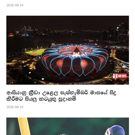
2026-08-10
ආසියානු ක්‍රීඩා උළෙල සැප්තැම්බර් මාසයේ සිදු
කිරීමට සියලු කටයුතු සූදානම්
2026-08-10