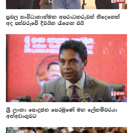
ප්‍රබල සංවිධානාත්මක අපරාධකරුවන් තිදෙනෙක්
අද පස්වරුවේ දිවයින රැගෙන එයි
ශ්‍රී ලංකා පොදුජන පෙරමුණේ මහ ලේකම්වරයා
අත්අඩංගුවට