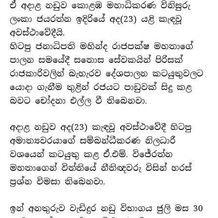
ඒ අදාළ නඩුව කොළඹ මහාධිකරණ විනිසුරු
ලංකා ජයරත්න ඉදිරියේ අද(23) යළි කැඳවූ
අවස්ථාවේදීයි.
හිටපු ජනාධිපති මහින්ද රාජපක්ෂ මහතාගේ
පාලන සමයේදී සතොස සේවකයින් පිරිසක්
රාජකාරිවලින් බැහැරව දේශපාලන කටයුතුවලට
යොදා ගැනීම තුළින් රජයට පාඩුවක් සිදු කළ
බවට චෝදනා එල්ල වී තිබෙනවා.
අදාළ නඩුව අද(23) කැඳවූ අවස්ථාවේදී හිටපු
අමාත්‍යවරයාගේ සම්බන්ධීකරණ නිලධාරී
වශයෙන් කටයුතු කළ ඒ.එම්. විජේරත්න
මහතාගෙන් විත්තියේ නීතිඥවරු විසින් හරස්
ප්‍රශ්න විමසා තිබෙනවා.
ඉන් අනතුරුව වැඩිදුර නඩු විභාගය ජුලි මස 30