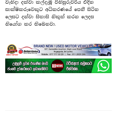
වැනිදා දක්වා කල්දැමූ විනිසුරුවරිය එදින
සාක්ෂිකරුවෙකුට අධිකරණයේ පෙනී සිටින
ලෙසට දන්වා සිතාසි නිකුත් කරන ලෙදස
නියෝග කර තිබෙනවා.