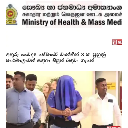
අතුරු වෛද්‍ය සේවාවේ වෘත්තීන් 8 ක පුහුණු
පාඨමාලාවන් සඳහා සිසුන් බඳවා ගැනේ