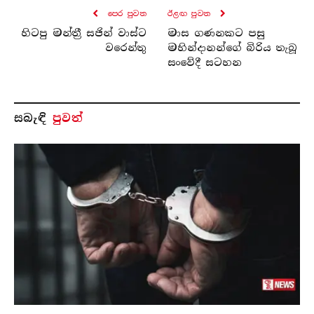
පෙර පුව​ත
ඊළඟ පුව​ත
හිටපු මන්ත්‍රී සජින් වාස්ට
මාස ගණනකට පසු
වරෙන්තු
මහින්දානන්ගේ බිරිය තැබූ
සංවේදී සටහන
සබැ​ඳි
පුවත්