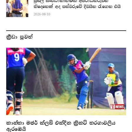
ප්‍රබල සංවිධානාත්මක අපරාධකරුවන්
තිදෙනෙක් අද පස්වරුවේ දිවයින රැගෙන එයි
2026-08-10
ක්‍රීඩා පුවත්
කාන්තා මජර් ක්ලබ් එක්දින ක්‍රිකට් තරගාවලිය
ඇරඹෙයි