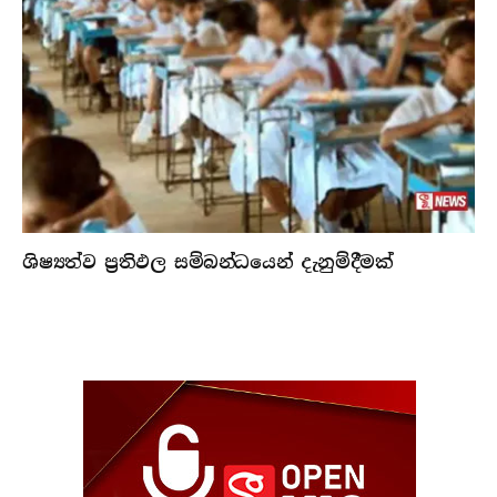
ශිෂ්‍යත්ව ප්‍රතිඵල සම්බන්ධයෙන් දැනුම්දීමක්