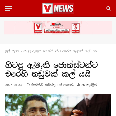
මුල් පිටු​ව
»
හිටපු ඇමැති ජොන්ස්ටන්ට එරෙහි නඩුවක් කල් යයි
හිටපු ඇමැති ජොන්ස්ටන්ට
එරෙහි නඩුවක් කල් යයි
2025-06-23
කියවීමට මිනිත්තු 1ක් ගතවේ.
26
නැරඹු​ම්