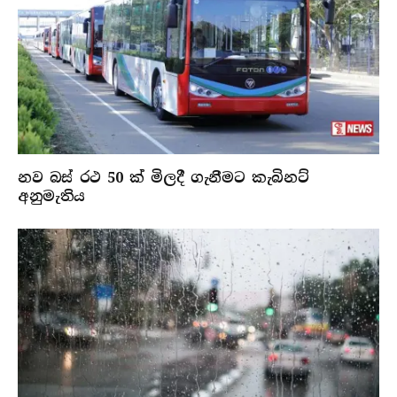
නව බස් රථ 50 ක් මිලදී ගැනීමට කැබිනට්
අනුමැතිය