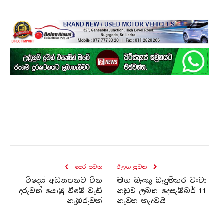
පෙර පුව​ත
ඊළඟ පුව​ත
විදෙස් අධ්‍යාපනට චීන
මහ බැංකු බැදුම්කර වංචා
දරුවන් යොමු වීමේ වැඩි
නඩුව ලබන දෙසැම්බර් 11
නැඹුරුවක්
නැවත කැදවයි