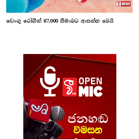
ඩෙංගු රෝගීන් 87,000 සීමාවට ආසන්න වෙයි