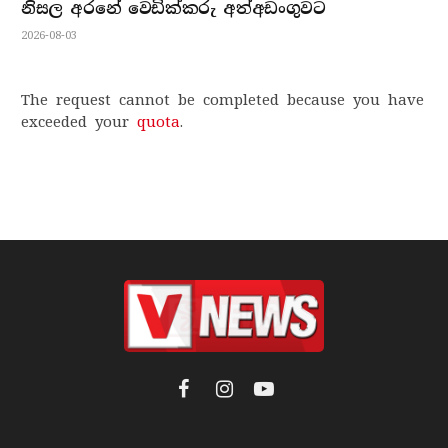
නිසල අරනේ වෙඩික්කරු අත්අඩංගුවට
2026-08-03
The request cannot be completed because you have
exceeded your
quota
.
Facebook
Instagram
YouTube