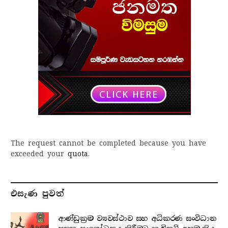
The request cannot be completed because you have
exceeded your
quota
.
එසැණ පුව​ත්
ආණ්ඩුක්‍රම ව්‍යවස්ථාව සහ අධිකරණ සංවිධාන