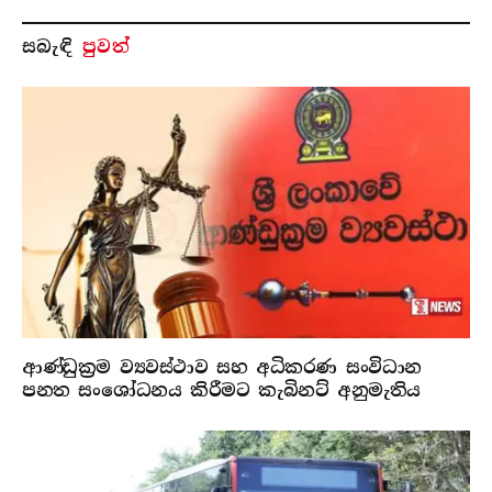
සබැ​ඳි
පුවත්
ආණ්ඩුක්‍රම ව්‍යවස්ථාව සහ අධිකරණ සංවිධාන
පනත සංශෝධනය කිරීමට කැබිනට් අනුමැතිය