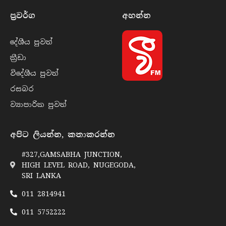
ප්‍රවර්​ග
අහන්​න
දේශීය පුව​ත්
ක්‍රී​ඩා
විදේශීය පුව​ත්
රසබ​ර
ව්‍යාපාරික පුව​ත්
අපිට ලියන්න, කතාකරන්න
#327,GAMSABHA JUNCTION,
HIGH LEVEL ROAD, NUGEGODA,
SRI LANKA
011 2814941
011 5752222