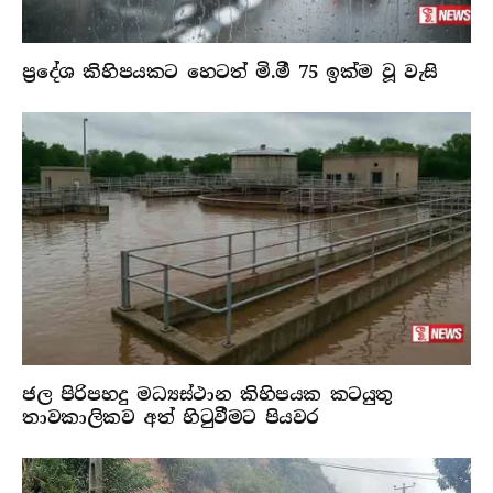
ප්‍රදේශ කිහිපයකට හෙටත් මි.මී 75 ඉක්ම වූ වැසි
ජල පිරිපහදු මධ්‍යස්ථාන කිහිපයක කටයුතු
තාවකාලිකව අත් හිටුවීමට පියවර