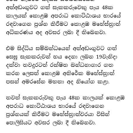
අත්අඩංගුවට ගත් සැකකරුවෙකු පැය 48ක
කාලයක් කොළඹ අපරාධ කොට්ඨාශය භාරයේ
රඳවාගෙන ප්‍රශ්න කිරීමට කොළඹ මහේස්ත්‍රාත්
අධිකරණය අද අවසර ලබා දී තිබෙනවා.
එම සිද්ධිය සම්බන්ධයෙන් අත්අඩංගුවට ගත්
සෙසු සැකකරුවන් හය දෙනා ලබන 19වැනිදා
දක්වා තවදුරටත් රක්ෂිත බන්ධනාගාර ගත
කරන ලෙසත් කොළඹ අතිරේක මහේස්ත්‍රාත්
පසන් අමරසේන මහතා අද නියෝග කළා.
තවත් සැකකරුවකු පැය 48ක කාලයක් කොළඹ
අපරාධ කොට්ඨාශය භාරයේ රඳවාගෙන
ප්‍රශ්නයක් කිරීමට මහේස්ත්‍රාත්වරයා විසින්
පොලිසියට අවසර ලබා දී තිබෙනවා.