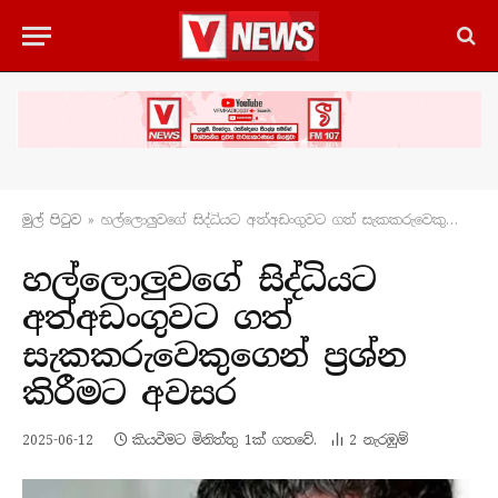
මුල් පිටු​ව
»
හල්ලොලුවගේ සිද්ධියට අත්අඩංගුවට ගත් සැකකරුවෙකුගෙන් ප්‍රශ්න කිරීමට අවසර
හල්ලොලුවගේ සිද්ධියට
අත්අඩංගුවට ගත්
සැකකරුවෙකුගෙන් ප්‍රශ්න
කිරීමට අවසර
2025-06-12
කියවීමට මිනිත්තු 1ක් ගතවේ.
2
නැරඹු​ම්