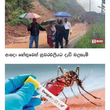
ආපදා හේතුවෙන් නුවරඑලියට දැඩි බලපෑම්