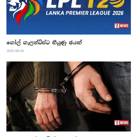
ගෝල් ගැලන්ට්ස්ට තියුණු ජයක්
2026-08-04