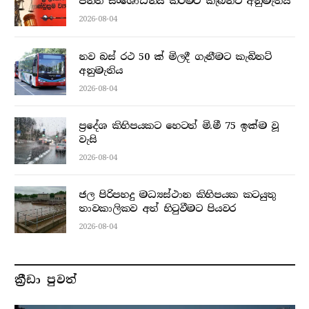
පනත සංශෝධනය කිරීමට කැබිනට් අනුමැතිය
2026-08-04
නව බස් රථ 50 ක් මිලදී ගැනීමට කැබිනට්
අනුමැතිය
2026-08-04
ප්‍රදේශ කිහිපයකට හෙටත් මි.මී 75 ඉක්ම වූ
වැසි
2026-08-04
ජල පිරිපහදු මධ්‍යස්ථාන කිහිපයක කටයුතු
තාවකාලිකව අත් හිටුවීමට පියවර
2026-08-04
ක්‍රීඩා පුවත්