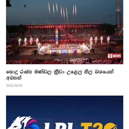
පොදු රාජ්‍ය මණ්ඩල ක්‍රීඩා උළෙල නිල වශයෙන්
අවසන්
2026-08-04