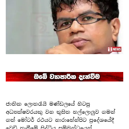
ජාතික ලොතරැයි මණ්ඩලයේ හිටපු
අධ්‍යක්ෂවරයකු වන තුසිත හල්ලොලුව ගමන්
ගත් මෝටර් රථයට නාරාහේන්පිට ප්‍රදේශයේදී
වෙඩි තැබීමේ සිද්ධිය සම්බන්ධයෙන්