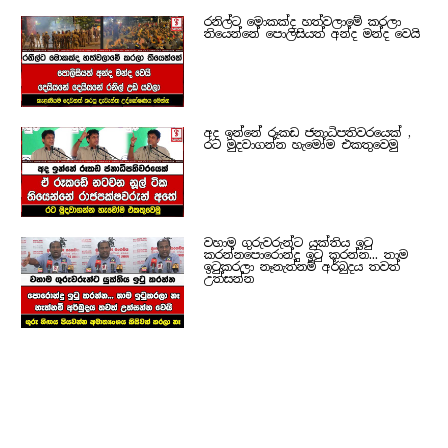
රනිල්ට මොකක්ද හත්වලාමේ කරලා
තියෙන්නේ පොලිසියත් අන්ද මන්ද වෙයි
අද ඉන්නේ රූකඩ ජනාධිපතිවරයෙක් ,
රට මුදවාගන්න හැමෝම එකතුවෙමු
වහාම ගුරුවරුන්ට යුක්තිය ඉටු
කරන්නපොරොන්දු ඉටු කරන්න... තාම
ඉටුකරලා නෑනැත්නම් අර්බුදය තවත්
උත්සන්න