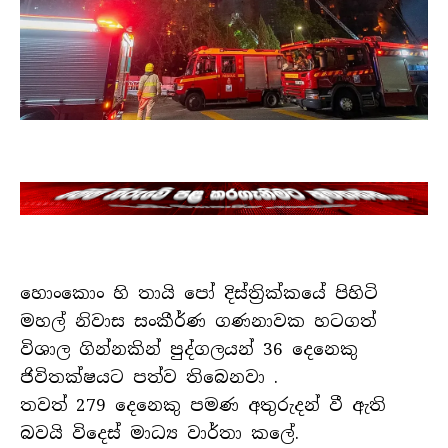
හොංකොං හි තායි පෝ දිස්ත්‍රික්කයේ පිහිටි
මහල් නිවාස සංකීර්ණ ගණනාවක හටගත්
විශාල ගින්නකින් පුද්ගලයන් 36 දෙනෙකු
ජිවිතක්ෂයට පත්ව තිබෙනවා .
තවත් 279 දෙනෙකු පමණ අතුරුදන් වී ඇති
බවයි විදෙස් මාධ්‍ය වාර්තා කලේ.