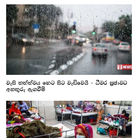
වැසි තත්ත්වය හෙට සිට වැඩිවෙයි – ධීවර ප්‍රජාවට
අනතුරු ඇගවීම්