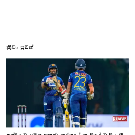
ක්‍රීඩා පුවත්