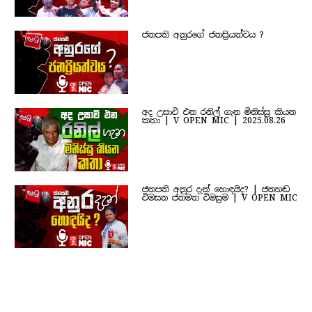
ජනපති අනුරගේ ජනප්‍රියත්වය ?
අද උසාවි එන රනිල් ගැන මිනිස්සු කියන
කතා | V OPEN MIC | 2025.08.26
ජනපති අනුර දැන් හොඳයිද? | ජනහඬ
විමසන ජනමත විමසුම | V OPEN MIC