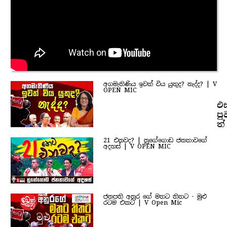
අගමැතිණිය ඉවත් විය යුතුද? නැද්ද? | V
OPEN MIC
එ
පු
ත්
21 එනවද? | නුගේගොඩ ජනතාවගේ
අදහස් | V OPEN MIC
ජනපති අනුර ගේ මතට තිතට - මුළු
රටම එකට | V Open Mic