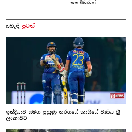
සාකච්චාවක්
සබැ​ඳි
පුවත්
ඉන්දියාව සමග පුහුණු තරගයේ කාසියේ වාසිය ශ්‍රී
ලංකාවට