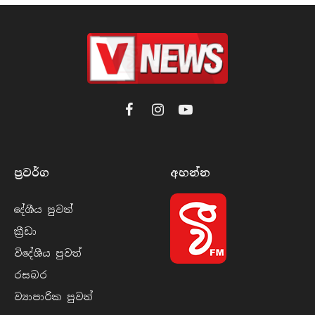
Facebook
Instagram
YouTube
ප්‍රවර්​ග
අහන්​න
දේශීය පුව​ත්
ක්‍රී​ඩා
විදේශීය පුව​ත්
රසබ​ර
ව්‍යාපාරික පුව​ත්