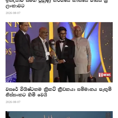
ඉන්දියාව සමග පුහුණු තරගයේ කාසියේ වාසිය ශ්‍රී
ලංකාවට
2026-08-07
වසරේ විශිෂ්ටතම ක්‍රිකට් ක්‍රීඩකයා සම්මානය පැතුම්
නිස්සංකට හිමි වෙයි
2026-08-07