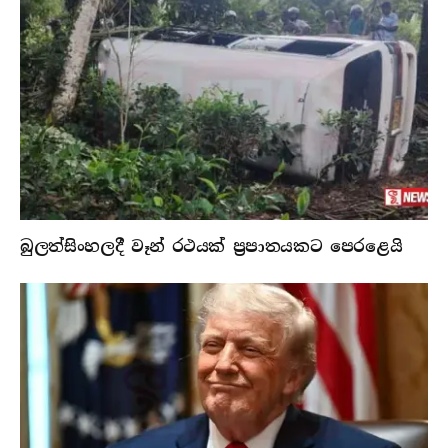
බුලත්සිංහලදී වෑන් රථයක් ප්‍රපාතයකට පෙරළෙයි