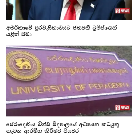
අමරිකාවේ පුරවැසිභාවයට ජනපති ට්‍රම්ප්ගෙන්
යළිත් සීමා
පේරාදෙණිය විශ්ව විද්‍යාලයේ අධ්‍යයන කටයුතු
නැවත ආරම්භ කිරීමට පියවර