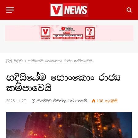
මුල් පිටු​ව
»
හදිසියේම හොංකොං රාජ්‍ය කම්පාවෙයි
හදිසියේම හොංකොං රාජ්‍ය
කම්පාවෙයි
2025-11-27
කියවීමට මිනිත්තු 1ක් ගතවේ.
138
නැරඹු​ම්