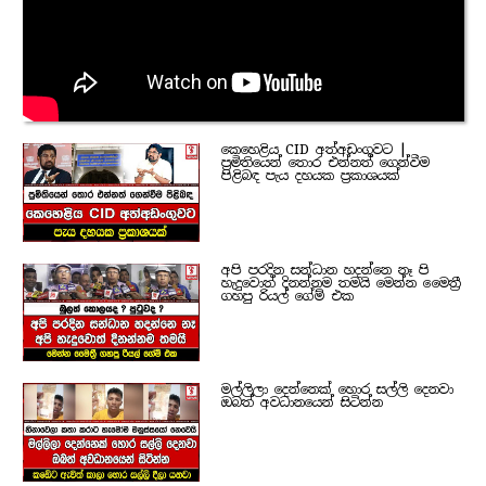
කෙහෙළිය CID අත්අඩංගුවට |
ප්‍රමිතියෙන් තොර එන්නත් ගෙන්වීම
පිළිබඳ පැය දහයක ප්‍රකාශයක්
අපි පරදින සන්ධාන හදන්නෙ නෑ පි
හැදුවොත් දිනන්නම තමයි මෙන්න මෛත්‍රී
ගහපු රියල් ගේම් එක
මල්ලිලා දෙන්නෙක් හොර සල්ලි දෙනවා
ඔබත් අවධානයෙන් සිටින්න