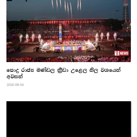
පොදු රාජ්‍ය මණ්ඩල ක්‍රීඩා උළෙල නිල වශයෙන්
අවසන්
2026-08-04