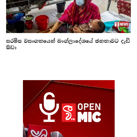
සරම්ප වසංගතයෙන් බංග්ලාදේශයේ ජනතාවට දැඩි
පිඩා