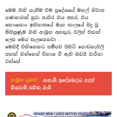
මෙම ගිනි ගැනීම එම ප්‍රදේශයේ මහල් නිවාස
ගණනාවක් පුරා පැතිර ගිය අතර, එය
හොංකොං ඉතිහාසයේ මෑත කාලයේ සිදු වූ
බිහිසුණුම ගිනි ආශ්‍රිත අනතුරු වලින් එකක්
ලෙස මෙය සැලකෙනවා .
මෙහිදී එකිනෙකට සමීපව පිහිටි ගොඩනැගිලි
පහක් ගින්නෙන් විනාශ වී ඇති බවයි වාර්තා
වන්නේ.
ආශ්‍රීත පුවත්:
ඇතැම් ප්‍රදේශවලට අදත්
ගිගුරුම් සහිත වැසි