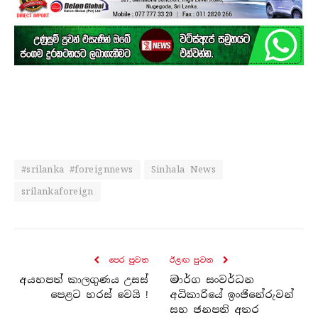
#srilanka #foreignnews
Sinhala News
srilankaforeign
පෙර පුව​ත
ඊළඟ පුව​ත
අයහපත් කාලගුණය උසස්
මාර්ග සංවර්ධන
පෙළට හරස් වෙයි !
අධිකාරියේ ඉංජිනේරුවන්
සහ ජනපති අතර