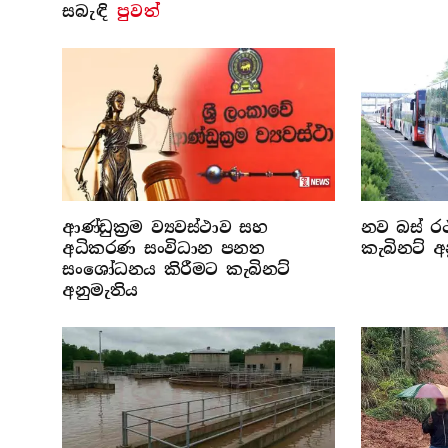
සබැ​ඳි
පුවත්
ආණ්ඩුක්‍රම ව්‍යවස්ථාව සහ
නව බස් රථ
අධිකරණ සංවිධාන පනත
කැබිනට් අ
සංශෝධනය කිරීමට කැබිනට්
අනුමැතිය