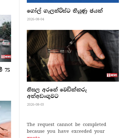
ගෝල් ගැලන්ට්ස්ට තියුණු ජයක්
2026-08-04
ී 75
නිසල අරනේ වෙඩික්කරු
අත්අඩංගුවට
2026-08-03
The request cannot be completed
because you have exceeded your