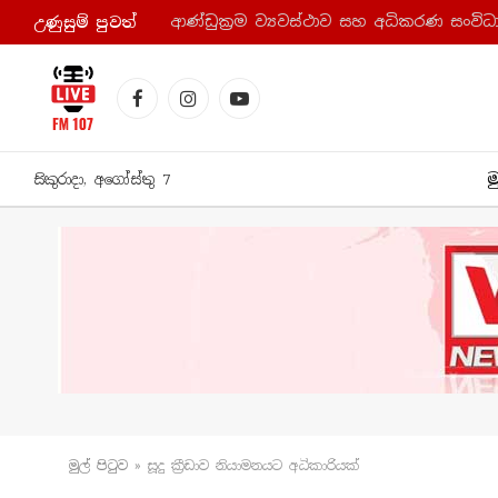
උණුසුම් පුව​ත්
Facebook
Instagram
YouTube
ම
සිකුරාදා, අගෝස්තු 7
මුල් පිටු​ව
»
සූදු ක්‍රීඩාව නියාමනයට අධිකාරියක්