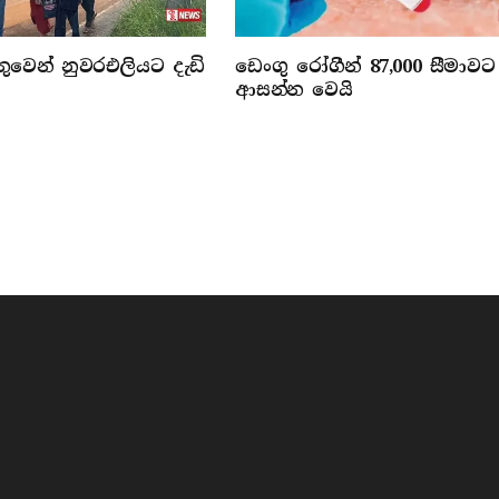
වෙන් නුවරඑලියට දැඩි
ඩෙංගු රෝගීන් 87,000 සීමාවට
ආසන්න වෙයි