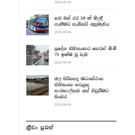
2026-08-04
නව බස් රථ 50 ක් මිලදී
ගැනීමට කැබිනට් අනුමැතිය
2026-08-04
ප්‍රදේශ කිහිපයකට හෙටත් මි.මී
75 ඉක්ම වූ වැසි
2026-08-04
ජල පිරිපහදු මධ්‍යස්ථාන
කිහිපයක කටයුතු
තාවකාලිකව අත් හිටුවීමට
පියවර
2026-08-04
ක්‍රීඩා පුවත්