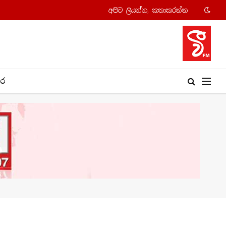
අපි​ට ලියන්න, කතාකරන්​න
​ර