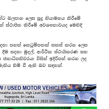
කරුවන්ට බලපාන ලෙස සූදු නියාමනය කිරීමේ
 ස්ථාපිත කිරීමේ අවශ්‍යතාවයද මෙහිදි
දහා පනත් කෙටුම්පතක් සකස් කරන ලෙස
් දීම සදහා මුදල්, ආර්ථික ස්ථායිකරණ සහ
ෙස ජනාධිපතිවරයා විසින් ඉදිරිපත් කරන ලද
තිය හිමි වී ඇති බව සඳහන්.