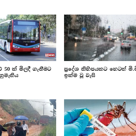
 50 ක් මිලදී ගැනීමට
ප්‍රදේශ කිහිපයකට හෙටත් මි.ම
නුමැතිය
ඉක්ම වූ වැසි