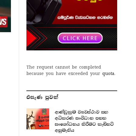
The request cannot be completed
because you have exceeded your
quota
.
එසැණ පුව​ත්
ආණ්ඩුක්‍රම ව්‍යවස්ථාව සහ
අධිකරණ සංවිධාන පනත
සංශෝධනය කිරීමට කැබිනට්
අනුමැතිය