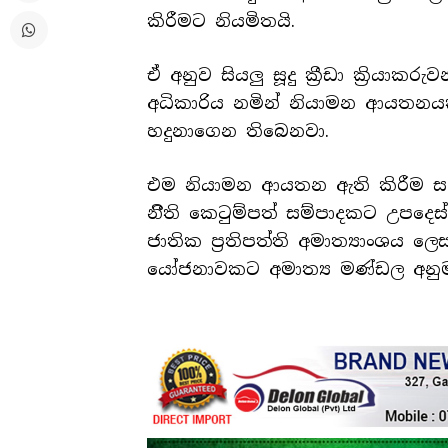
කිරීමට නියමිතයි.
ඒ අනුව සියලු සූදු ක්‍රීඩා ක්‍රියා
අධිකාරිය නමින් නියාමන ආයතනයක්
හදුනාගෙන තිබෙනවා.
එම නියාමන ආයතන ඇති කිරීම ස
නිීති කෙටුම්පත් සම්පාදකට උපදෙස
ජාතික ප්‍රතිපත්ති අමාත්‍යාංශය ල
යෝජනාවකට අමාත්‍ය මණ්ඩල අනුමැ