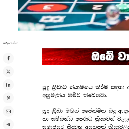
බෙදාගන්​න
සූදු ක්‍රීඩාව නියාමනය කිරීම සඳහා
අනුමැතිය හිමිව තිබෙනවා.
සූදු ක්‍රීඩා මගින් අපේක්ෂිත බදු ආද
හා සම්බන්ධ අපරාධ ක්‍රියාවන් වැළැක්
සමාජයට සිදුවන අයහපත් ක්‍රියාවලිය