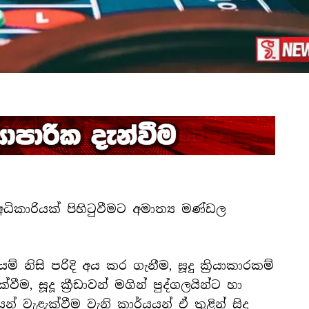
 අධිකාරියක් පිහිටුවීමට අමාත්‍ය මණ්ඩල
ායම් නිසි පරිදි අය කර ගැනීම, සූදු ක්‍රියාකාරකම්
වීම, සූදූ ක්‍රීඩාවන් මගින් පුද්ගලයින්ට හා
න් වැළැක්වීම වැනි කාර්යයන් ඒ තුළින් සිදු