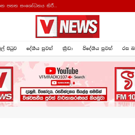
ආණ්ඩුක්‍රම ව්‍යවස්ථාව සහ අධිකරණ සංවිධාන පනත සංශෝධනය කිරීමට කැබිනට් අනුමැතිය
ුල් පිටුව
දේශීය පුව​ත්
ක්‍රී​ඩා
විදේශීය පුවත්
රස බ