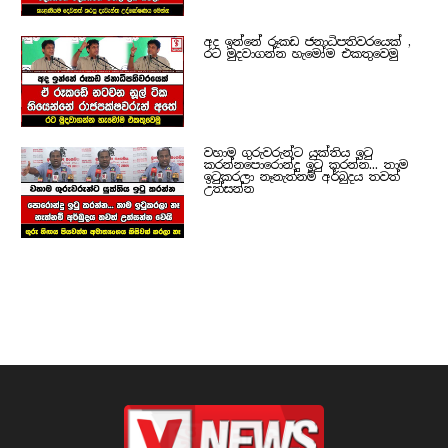
අද ඉන්නේ රූකඩ ජනාධිපතිවරයෙක් ,
රට මුදවාගන්න හැමෝම එකතුවෙමු
වහාම ගුරුවරුන්ට යුක්තිය ඉටු
කරන්නපොරොන්දු ඉටු කරන්න... තාම
ඉටුකරලා නෑනැත්නම් අර්බුදය තවත්
උත්සන්න