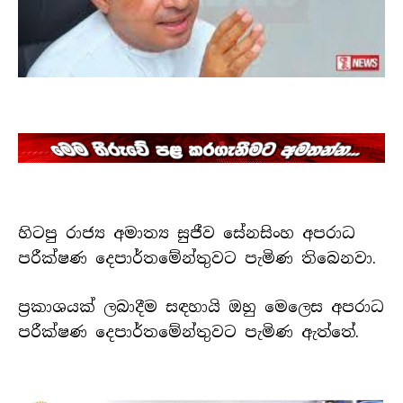
හිටපු රාජ්‍ය අමාත්‍ය සුජීව සේනසිංහ අපරාධ
පරීක්ෂණ දෙපාර්තමේන්තුවට පැමිණ තිබෙනවා.
ප්‍රකාශයක් ලබාදීම සඳහායි ඔහු මෙලෙස අපරාධ
පරීක්ෂණ දෙපාර්තමේන්තුවට පැමිණ ඇත්තේ.