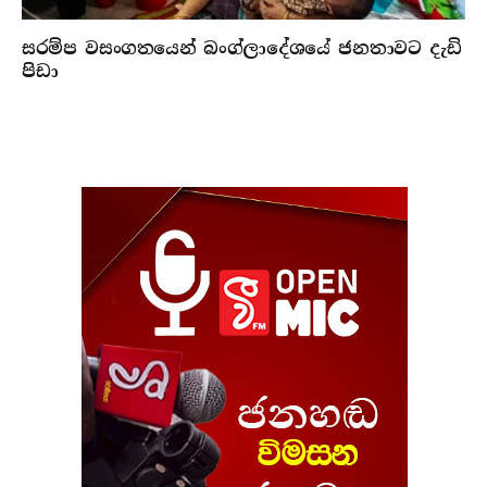
සරම්ප වසංගතයෙන් බංග්ලාදේශයේ ජනතාවට දැඩි
පිඩා