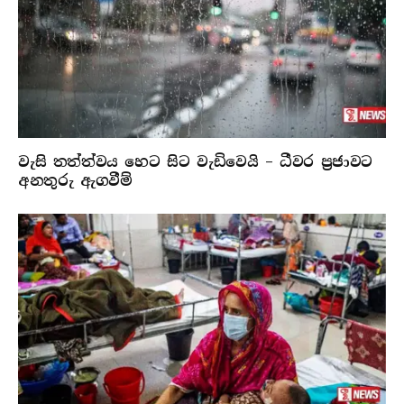
වැසි තත්ත්වය හෙට සිට වැඩිවෙයි – ධීවර ප්‍රජාවට
අනතුරු ඇගවීම්