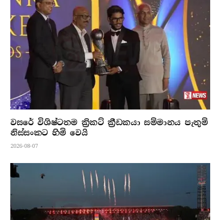
වසරේ විශිෂ්ටතම ක්‍රිකට් ක්‍රීඩකයා සම්මානය පැතුම්
නිස්සංකට හිමි වෙයි
2026-08-07