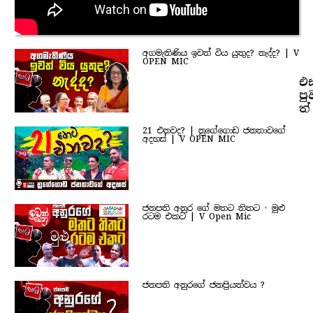
අගමැතිණිය ඉවත් විය යුතුද? නැද්ද? | V
OPEN MIC
එ
පු
ත්
21 එනවද? | නුගේගොඩ ජනතාවගේ
අදහස් | V OPEN MIC
ජනපති අනුර ගේ මතට තිතට - මුළු
රටම එකට | V Open Mic
ජනපති අනුරගේ ජනප්‍රියත්වය ?