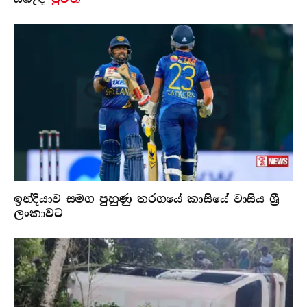
ඉන්දියාව සමග පුහුණු තරගයේ කාසියේ වාසිය ශ්‍රී
ලංකාවට