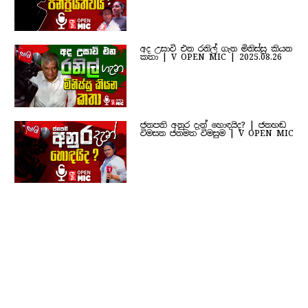
අද උසාවි එන රනිල් ගැන මිනිස්සු කියන
කතා | V OPEN MIC | 2025.08.26
ජනපති අනුර දැන් හොඳයිද? | ජනහඬ
විමසන ජනමත විමසුම | V OPEN MIC