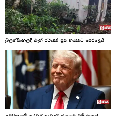
බුලත්සිංහලදී වෑන් රථයක් ප්‍රපාතයකට පෙරළෙයි