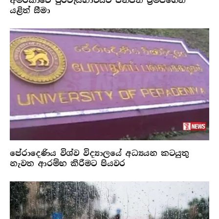
අමරිකාවේ පුරවැසිභාවයට ජනපති ට්‍රම්ප්ගෙන්
යළිත් සීමා
පේරාදෙණිය විශ්ව විද්‍යාලයේ අධ්‍යයන කටයුතු
නැවත ආරම්භ කිරීමට පියවර