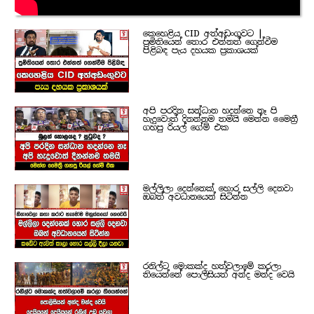
කෙහෙළිය CID අත්අඩංගුවට |
ප්‍රමිතියෙන් තොර එන්නත් ගෙන්වීම
පිළිබඳ පැය දහයක ප්‍රකාශයක්
අපි පරදින සන්ධාන හදන්නෙ නෑ පි
හැදුවොත් දිනන්නම තමයි මෙන්න මෛත්‍රී
ගහපු රියල් ගේම් එක
මල්ලිලා දෙන්නෙක් හොර සල්ලි දෙනවා
ඔබත් අවධානයෙන් සිටින්න
රනිල්ට මොකක්ද හත්වලාමේ කරලා
තියෙන්නේ පොලිසියත් අන්ද මන්ද වෙයි