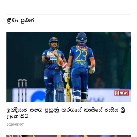
ක්‍රීඩා පුවත්
ඉන්දියාව සමග පුහුණු තරගයේ කාසියේ වාසිය ශ්‍රී
ලංකාවට
2026-08-07