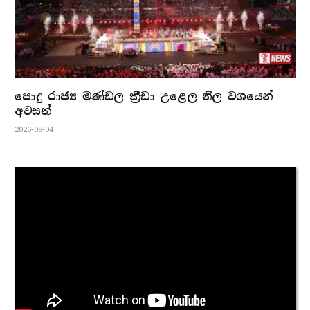
පොදු රාජ්‍ය මණ්ඩල ක්‍රීඩා උළෙල නිල වශයෙන්
අවසන්
2026-08-04