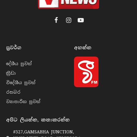
Facebook
Instagram
YouTube
ප්‍රවර්​ග
අහන්​න
දේශීය පුව​ත්
ක්‍රී​ඩා
විදේශීය පුව​ත්
රසබ​ර
ව්‍යාපාරික පුව​ත්
අපිට ලියන්න, කතාකරන්න
#327,GAMSABHA JUNCTION,