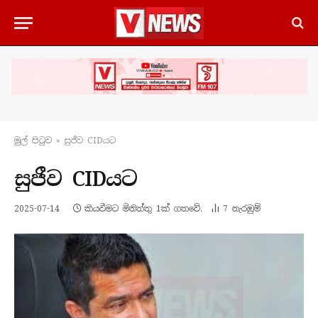
මුල් පිටු​ව
»
සුජීව CIDයට
සුජීව CIDයට
2025-07-14
කියවීමට මිනිත්තු 1ක් ගතවේ.
7
නැරඹු​ම්