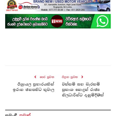
පෙර පුව​ත
ඊළඟ පුව​ත
ඊශ්‍රායල ප්‍රහාරයකින්
වත්කම් සහ බැරකම්
ඉරාන ජනපතිට තුවාල
ප්‍රකාශ නොදුන් රාජ්‍ය
නිලධාරින්ට දැනුම්දීමක්
සබැ​ඳි
පුවත්