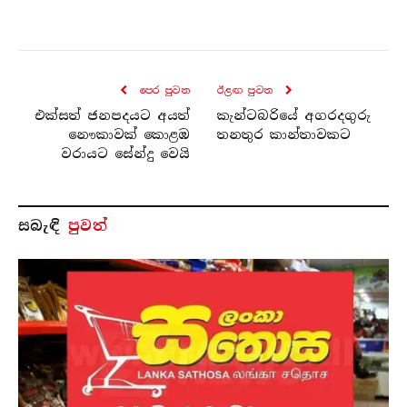
පෙර පුව​ත
ඊළඟ පුව​ත
එක්සත් ජනපදයට අයත්
කැන්ටබරියේ අගරදගුරු
නෞකාවක් කොළඹ
තනතුර කාන්තාවකට
වරායට සේන්දු වෙයි
සබැ​ඳි
පුවත්