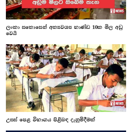
ලංකා සතොසෙන් අත්‍යවශ්‍ය භාණ්ඩ 10ක මිල අඩු
වෙයි
උසස් පෙළ විභාගය පිළිබඳ දැනුම්දීමක්