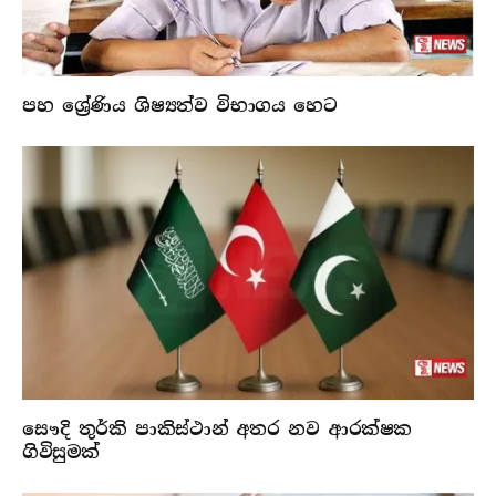
පහ ශ්‍රේණිය ශිෂ්‍යත්ව විභාගය හෙට
සෞදි තුර්කි පාකිස්ථාන් අතර නව ආරක්ෂක
ගිවිසුමක්