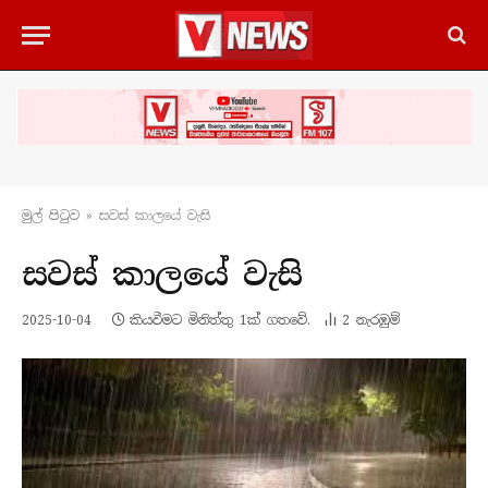
මුල් පිටු​ව
»
සවස් කාලයේ වැසි
සවස් කාලයේ වැසි
2025-10-04
කියවීමට මිනිත්තු 1ක් ගතවේ.
2
නැරඹු​ම්