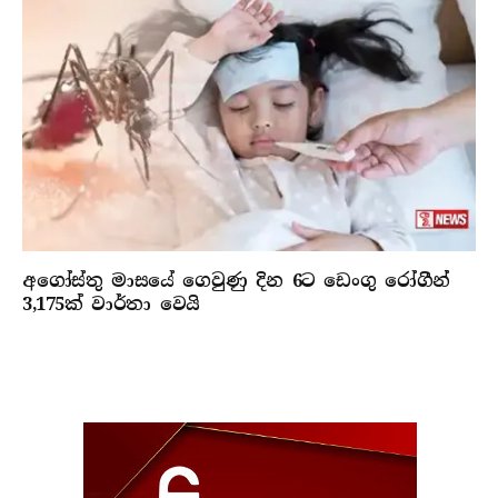
අගෝස්තු මාසයේ ගෙවුණු දින 6ට ඩෙංගු රෝගීන්
3,175ක් වාර්තා වෙයි