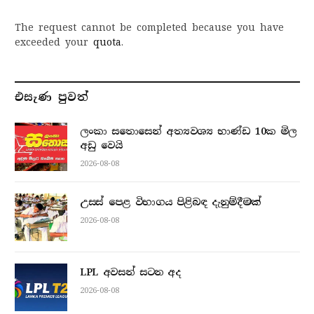
The request cannot be completed because you have
exceeded your
quota
.
එසැණ පුව​ත්
ලංකා සතොසෙන් අත්‍යවශ්‍ය භාණ්ඩ 10ක මිල
අඩු වෙයි
2026-08-08
උසස් පෙළ විභාගය පිළිබඳ දැනුම්දීමක්
2026-08-08
LPL අවසන් සටන අද
2026-08-08