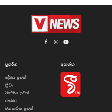
Facebook
Instagram
YouTube
ප්‍රවර්​ග
අහන්​න
දේශීය පුව​ත්
ක්‍රී​ඩා
විදේශීය පුව​ත්
රසබ​ර
ව්‍යාපාරික පුව​ත්