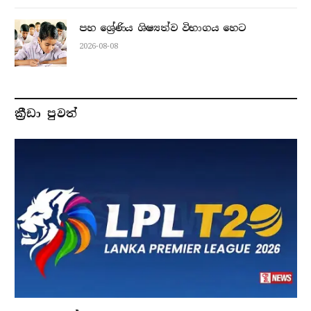
පහ ශ්‍රේණිය ශිෂ්‍යත්ව විභාගය හෙට
2026-08-08
ක්‍රීඩා පුවත්