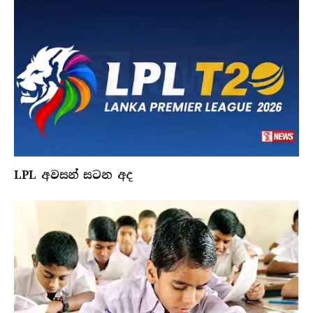
LPL අවසන් සටන අද