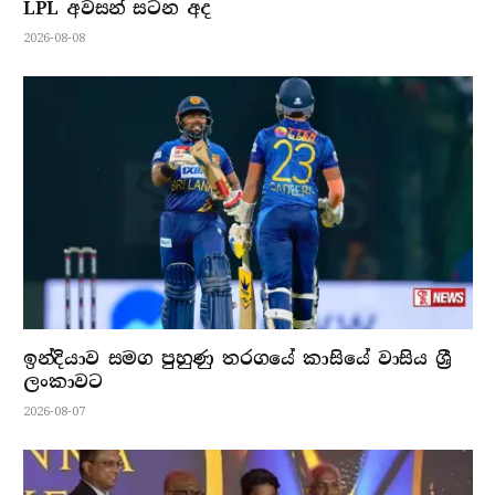
LPL අවසන් සටන අද
2026-08-08
ඉන්දියාව සමග පුහුණු තරගයේ කාසියේ වාසිය ශ්‍රී
ලංකාවට
2026-08-07