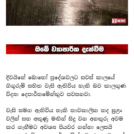
දිවයිනේ බොහෝ ප්‍රදේශවලට සවස් කාලයේ
ගිගුරුම් සහිත වැසි ඇතිවිය හැකි බව කාලගුණ
විද්‍යා දෙපාර්තමේන්තුව පවසනවා.
වැසි සමග ඇතිවිය හැකි තාවකාලික තද සුළං
වලින් සහ අකුණු මඟින් සිදු වන අනතුරු අවම
කර ගැනීමට අවශ්‍ය පියවර ගන්නා ලෙසයි