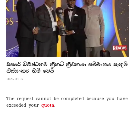
වසරේ විශිෂ්ටතම ක්‍රිකට් ක්‍රීඩකයා සම්මානය පැතුම්
නිස්සංකට හිමි වෙයි
2026-08-07
The request cannot be completed because you have
exceeded your
quota
.