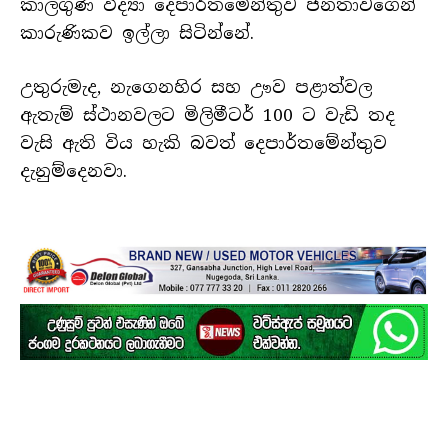
කාලගුණ විද්‍යා දෙපාර්තමේන්තුව ජනතාවගෙන්
කාරුණිකව ඉල්ලා සිටින්නේ.‍
උතුරුමැද, නැගෙනහිර සහ ඌව පළාත්වල
ඇතැම් ස්ථානවලට මිලිමීටර් 100 ට වැඩි තද
වැසි ඇති විය හැකි බවත් දෙපාර්තමේන්තුව
දැනුම්දෙනවා.