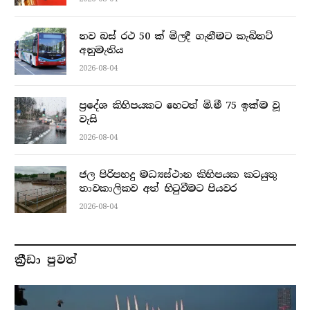
නව බස් රථ 50 ක් මිලදී ගැනීමට කැබිනට්
අනුමැතිය
2026-08-04
ප්‍රදේශ කිහිපයකට හෙටත් මි.මී 75 ඉක්ම වූ
වැසි
2026-08-04
ජල පිරිපහදු මධ්‍යස්ථාන කිහිපයක කටයුතු
තාවකාලිකව අත් හිටුවීමට පියවර
2026-08-04
ක්‍රීඩා පුවත්