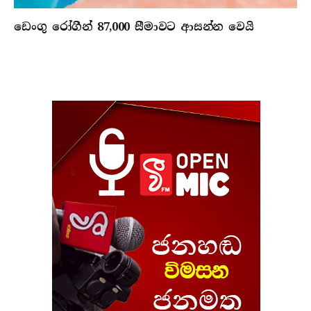
ඩෙංගු රෝගීන් 87,000 සීමාවට ආසන්න වෙයි