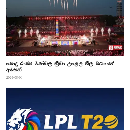
පොදු රාජ්‍ය මණ්ඩල ක්‍රීඩා උළෙල නිල වශයෙන්
අවසන්
2026-08-04