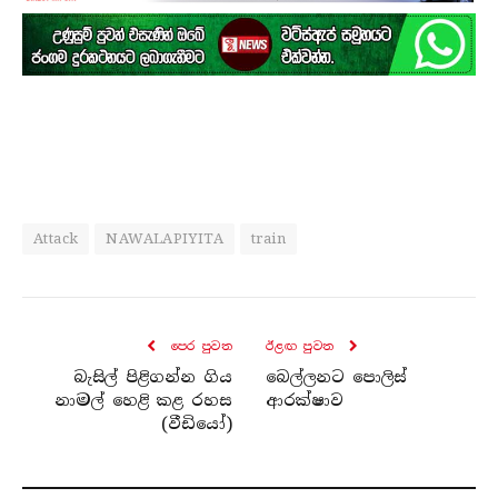
Attack
NAWALAPIYITA
train
පෙර පුව​ත
ඊළඟ පුව​ත
බැසිල් පිළිගන්න ගිය
බෙල්ලනට පොලිස්
නාමල් හෙළි කළ රහස
ආරක්ෂාව
(වීඩියෝ)