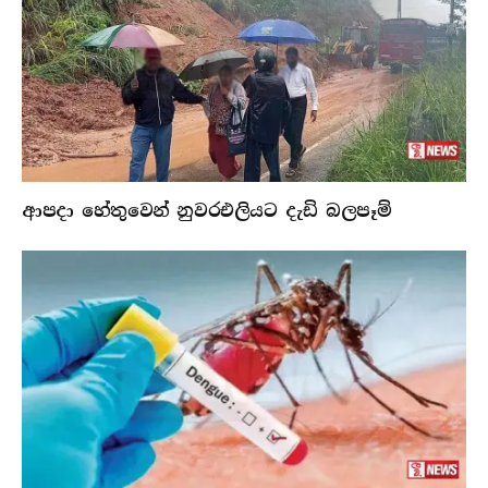
ආපදා හේතුවෙන් නුවරඑලියට දැඩි බලපෑම්