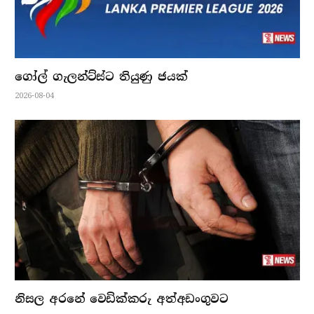
ගෝල් ගැලන්ට්ස්ට තියුණු ජයක්
2026-08-04
නිසල අරනේ වෙඩික්කරු අත්අඩංගුවට