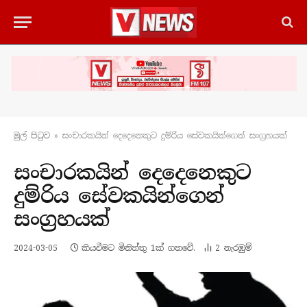
මුල් පිටු​ව
»
සංචාරකයින් දෙදෙනෙකුට දුම්රිය සේවකයින්ගෙන් සංග්‍රහයක්
සංචාරකයින් දෙදෙනෙකුට
දුම්රිය සේවකයින්ගෙන්
සංග්‍රහයක්
2024-03-05
කියවීමට මිනිත්තු 1ක් ගතවේ.
2
නැරඹු​ම්