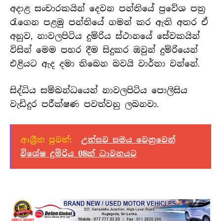
අදාළ සංචාරකයින් දෙවන පන්තියේ ප්‍රවේශ පත්‍ර
රැගෙන පළමු පන්තියේ ගමන් කර ඇති අතර ඒ
අනුව, නාවලපිටිය දුම්රිය ස්ථානයේ සේවකයින්
විසින් මෙම පහර දීම සිදුකර ඔවුන් දුම්රියෙන්
එළියට ඇද දමා තිබෙන බවයි වාර්තා වන්නේ.
සිද්ධිය සම්බන්ධයෙන් නාවලපිටිය පොලිසිය
වැඩිදුර පරීක්ෂණ පවත්වනු ලබනවා.
ආශ්‍රීත පුවත්:
උත්සව සමය වෙනුවෙන්
විශේෂ දුම්රිය 08ක් ධාවනයට