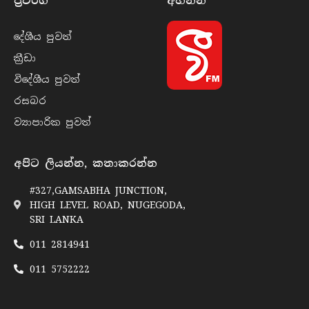
ප්‍රවර්​ග
අහන්​න
දේශීය පුව​ත්
ක්‍රී​ඩා
විදේශීය පුව​ත්
රසබ​ර
ව්‍යාපාරික පුව​ත්
අපිට ලියන්න, කතාකරන්න
#327,GAMSABHA JUNCTION,
HIGH LEVEL ROAD, NUGEGODA,
SRI LANKA
011 2814941
011 5752222