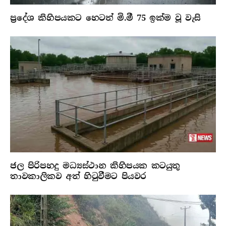
ප්‍රදේශ කිහිපයකට හෙටත් මි.මී 75 ඉක්ම වූ වැසි
ජල පිරිපහදු මධ්‍යස්ථාන කිහිපයක කටයුතු
තාවකාලිකව අත් හිටුවීමට පියවර