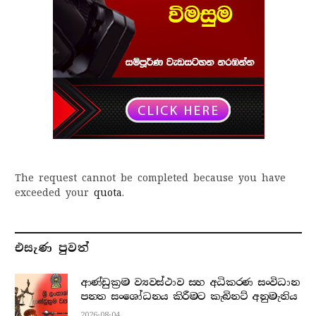
The request cannot be completed because you have
exceeded your
quota
.
එසැණ පුව​ත්
ආණ්ඩුක්‍රම ව්‍යවස්ථාව සහ අධිකරණ සංවිධාන
පනත සංශෝධනය කිරීමට කැබිනට් අනුමැතිය
2026-08-04