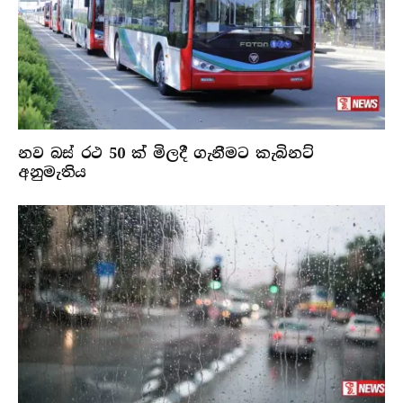
නව බස් රථ 50 ක් මිලදී ගැනීමට කැබිනට්
අනුමැතිය