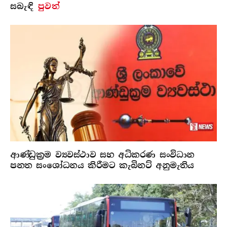
සබැ​ඳි
පුවත්
ආණ්ඩුක්‍රම ව්‍යවස්ථාව සහ අධිකරණ සංවිධාන
පනත සංශෝධනය කිරීමට කැබිනට් අනුමැතිය