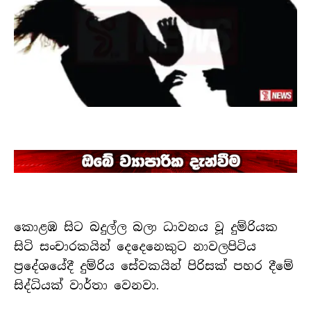
කොළඹ සිට බදුල්ල බලා ධාවනය වූ දුම්රියක
සිටි සංචාරකයින් දෙදෙනෙකුට නාවලපිටිය
ප්‍රදේශයේදී දුම්රිය සේවකයින් පිරිසක් පහර දීමේ
සිද්ධියක් වාර්තා වෙනවා.