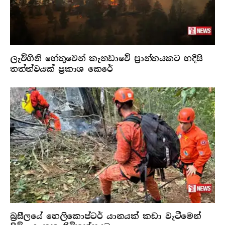
ලැව්ගිනි හේතුවෙන් කැනඩාවේ ප්‍රාන්තයකට හදිසි
තත්ත්වයක් ප්‍රකාශ කෙරේ
බ්‍රසීලයේ හෙලිකොප්ටර් යානයක් කඩා වැටීමෙන්