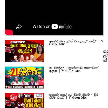
අගමැතිණිය ඉවත් විය යුතුද? නැද්ද? | V
OPEN MIC
එ
පු
ත්
21 එනවද? | නුගේගොඩ ජනතාවගේ
අදහස් | V OPEN MIC
ජනපති අනුර ගේ මතට තිතට - මුළු
රටම එකට | V Open Mic