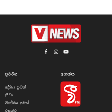
Facebook
Instagram
YouTube
ප්‍රවර්​ග
අහන්​න
දේශීය පුව​ත්
ක්‍රී​ඩා
විදේශීය පුව​ත්
රසබ​ර