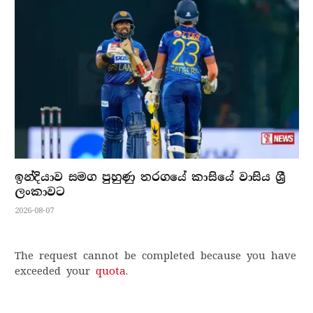
ඉන්දියාව සමග පුහුණු තරගයේ කාසියේ වාසිය ශ්‍රී
ලංකාවට
2026-08-07
The request cannot be completed because you have
exceeded your
quota
.