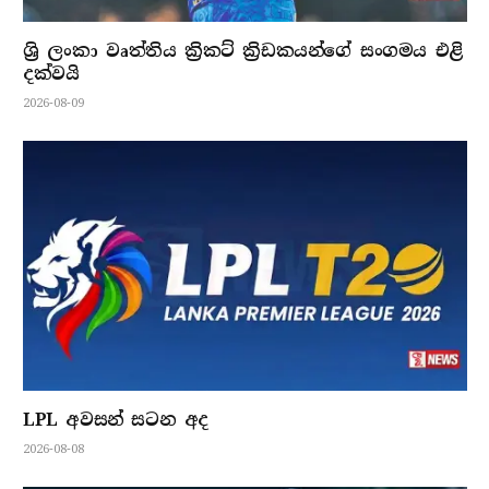
ශ්‍රි ලංකා වෘත්තිය ක්‍රිකට් ක්‍රිඩකයන්ගේ සංගමය එළි
දක්වයි
2026-08-09
LPL අවසන් සටන අද
2026-08-08