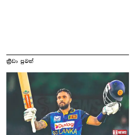
ක්‍රීඩා පුවත්