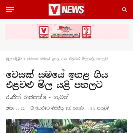
මුල් පිටු​ව
»
වෙසක් සමයේ ඉහළ ගිය එළවළු මිල යළි පහලට
වෙසක් සමයේ ඉහළ ගිය
එළවළු මිල යළි පහලට
රංජිත් රාජපක්ෂ - හැටන්
2026-06-11
කියවීමට මිනිත්තු 1ක් ගතවේ.
5
නැරඹු​ම්