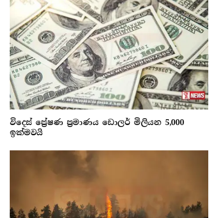
විදෙස් ප්‍රේෂණ ප්‍රමාණය ඩොලර් මිලියන 5,000
ඉක්මවයි