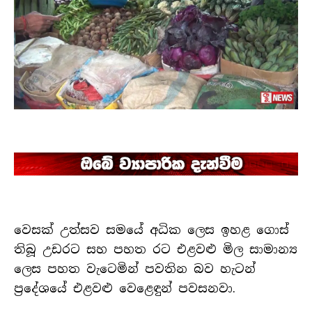
වෙසක් උත්සව සමයේ අධික ලෙස ඉහළ ගොස්
තිබූ උඩරට සහ පහත රට එළවළු මිල සාමාන්‍ය
ලෙස පහත වැටෙමින් පවතින බව හැටන්
ප්‍රදේශයේ එළවළු වෙළෙඳුන් පවසනවා.