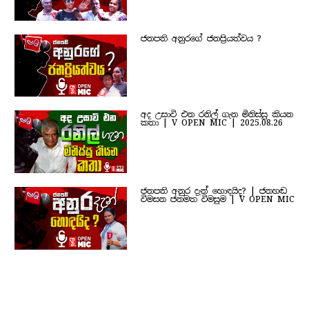
ජනපති අනුරගේ ජනප්‍රියත්වය ?
අද උසාවි එන රනිල් ගැන මිනිස්සු කියන
කතා | V OPEN MIC | 2025.08.26
ජනපති අනුර දැන් හොඳයිද? | ජනහඬ
විමසන ජනමත විමසුම | V OPEN MIC