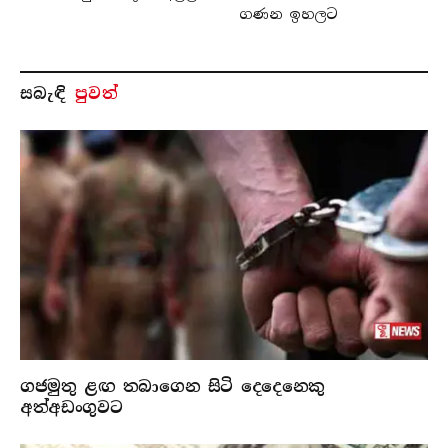
ගණන ඉහලට
සබැ​ඳි
පුවත්
ගජමුතු ළඟ තබාගෙන සිටි දෙදෙනෙකු
අත්අඩංගුවට