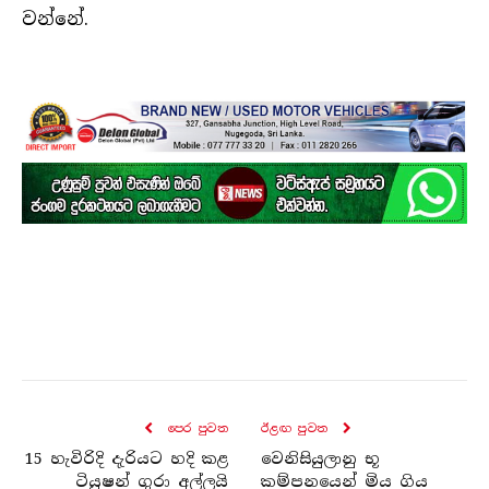
වන්නේ.
පෙර පුව​ත
ඊළඟ පුව​ත
15 හැවිරිදි දැරියට හදි කළ
වෙනිසියුලානු භූ
ටියුෂන් ගුරා අල්ලයි
කම්පනයෙන් මිය ගිය