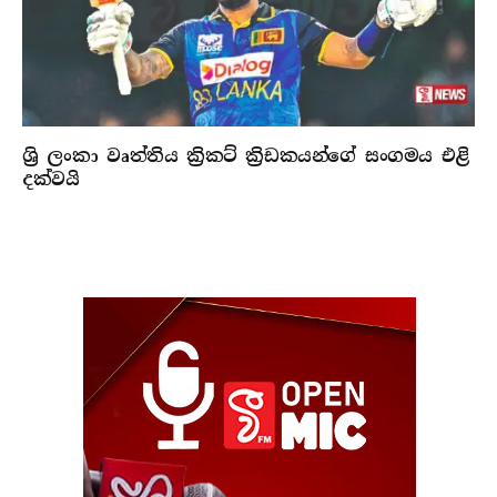
ශ්‍රි ලංකා වෘත්තිය ක්‍රිකට් ක්‍රිඩකයන්ගේ සංගමය එළි
දක්වයි