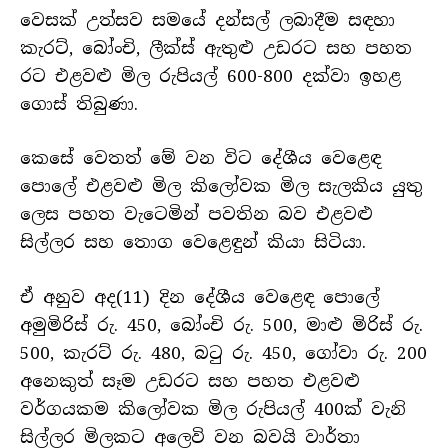
වෙසක් උත්සව සමයේ දන්සල් ලබාදීම සඳහා
කැරට්, බෝංචි, ලීක්ස් ඇතුළු උඩරට සහ පහත
රට එළවළු මිල රුපියල් 600-800 දක්වා ඉහළ
ගොස් තිබුණා.
කෙසේ වෙතත් මේ වන විට දේශීය වෙළෙඳ
පොලේ එළවළු මිල කිලෝවක මිල සැලකිය යුතු
ලෙස පහත වැටෙමින් පවතින බව එළවළු
සිල්ලර සහ තොග වෙළෙඳුන් කියා සිටියා.
ඒ අනුව අද(11) දින දේශීය වෙළෙඳ පොලේ
අමුමිරිස් රු. 450, බෝංචි රු. 500, මාළු මිරිස් රු.
500, කැරට් රු. 480, බටු රු. 450, ගෝවා රු. 200
අනෙකුත් සෑම උඩරට සහ පහත එළවළු
වර්ගයකම කිලෝවක මිල රුපියල් 400ක් වැනි
සිල්ලර මිලකට අලෙවි වන බවයි වාර්තා