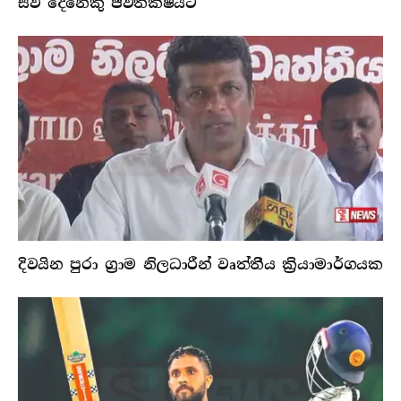
සිව් දෙනෙකු ජිවිතක්ෂයට
දිවයින පුරා ග්‍රාම නිලධාරීන් වෘත්තීය ක්‍රියාමාර්ගයක