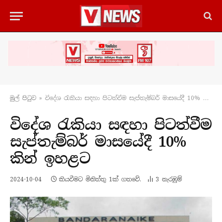
මුල් පිටු​ව
»
විදේශ රැකියා සඳහා පිටත්වීම සැප්තැම්බර් මාසයේදී 10% කින් ඉහළට
විදේශ රැකියා සඳහා පිටත්වීම
සැප්තැම්බර් මාසයේදී 10%
කින් ඉහළට
2024-10-04
කියවීමට මිනිත්තු 1ක් ගතවේ.
3
නැරඹු​ම්