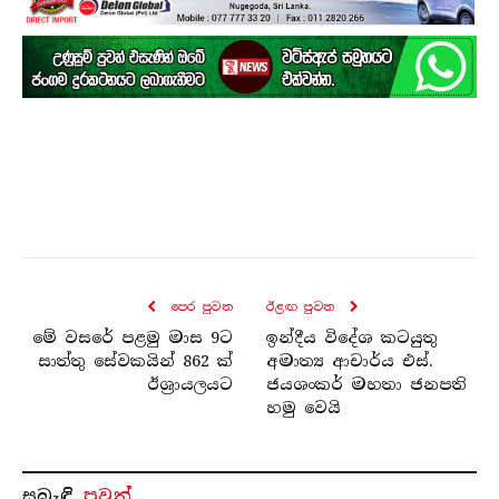
පෙර පුව​ත
ඊළඟ පුව​ත
මේ වසරේ පළමු මාස 9ට
ඉන්දීය විදේශ කටයුතු
සාත්තු සේවකයින් 862 ක්
අමාත්‍ය ආචාර්ය එස්.
ඊශ්‍රායලයට
ජයශංකර් මහතා ජනපති
හමු වෙයි
සබැ​ඳි
පුවත්