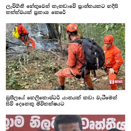
ලැව්ගිනි හේතුවෙන් කැනඩාවේ ප්‍රාන්තයකට හදිසි
තත්ත්වයක් ප්‍රකාශ කෙරේ
බ්‍රසීලයේ හෙලිකොප්ටර් යානයක් කඩා වැටීමෙන්
සිව් දෙනෙකු ජිවිතක්ෂයට