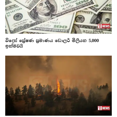
විදෙස් ප්‍රේෂණ ප්‍රමාණය ඩොලර් මිලියන 5,000
ඉක්මවයි