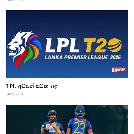
LPL අවසන් සටන අද
2026-08-08