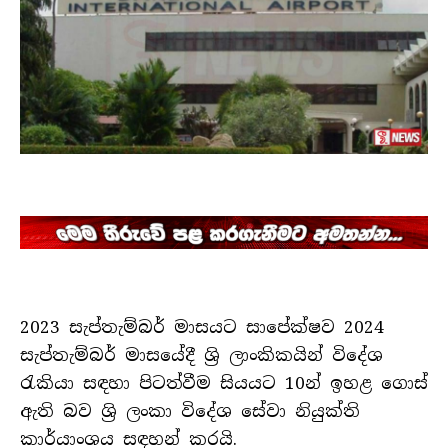
2023 සැප්තැම්බර් මාසයට සාපේක්ෂව 2024
සැප්තැම්බර් මාසයේදී ශ්‍රි ලාංකිකයින් විදේශ
රැකියා සඳහා පිටත්වීම සියයට 10න් ඉහළ ගොස්
ඇති බව ශ්‍රි ලංකා විදේශ සේවා නියුක්ති
කාර්යාංශය සඳහන් කරයි.