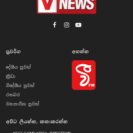
Facebook
Instagram
YouTube
ප්‍රවර්​ග
අහන්​න
දේශීය පුව​ත්
ක්‍රී​ඩා
විදේශීය පුව​ත්
රසබ​ර
ව්‍යාපාරික පුව​ත්
අපිට ලියන්න, කතාකරන්න