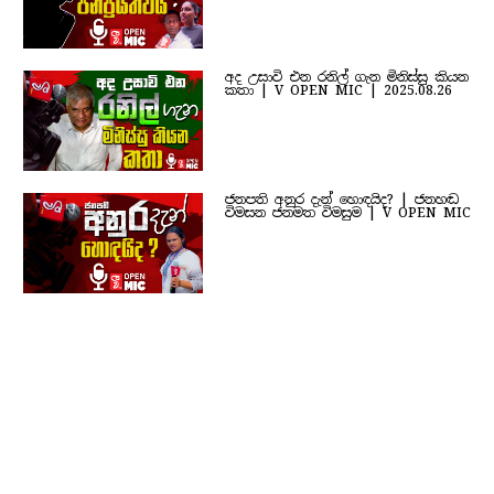
අද උසාවි එන රනිල් ගැන මිනිස්සු කියන
කතා | V OPEN MIC | 2025.08.26
ජනපති අනුර දැන් හොඳයිද? | ජනහඬ
විමසන ජනමත විමසුම | V OPEN MIC