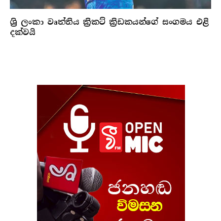
ශ්‍රි ලංකා වෘත්තිය ක්‍රිකට් ක්‍රිඩකයන්ගේ සංගමය එළි
දක්වයි