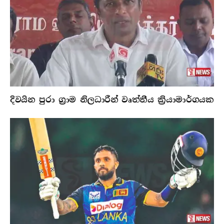
දිවයින පුරා ග්‍රාම නිලධාරීන් වෘත්තීය ක්‍රියාමාර්ගයක