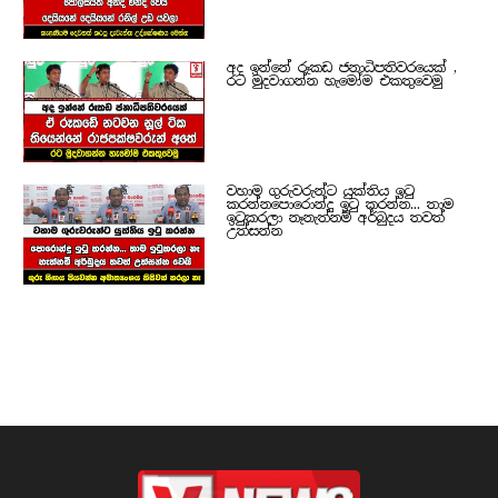
අද ඉන්නේ රූකඩ ජනාධිපතිවරයෙක් ,
රට මුදවාගන්න හැමෝම එකතුවෙමු
වහාම ගුරුවරුන්ට යුක්තිය ඉටු
කරන්නපොරොන්දු ඉටු කරන්න... තාම
ඉටුකරලා නෑනැත්නම් අර්බුදය තවත්
උත්සන්න