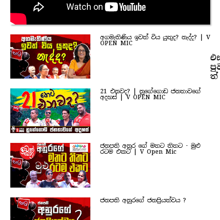
අගමැතිණිය ඉවත් විය යුතුද? නැද්ද? | V
OPEN MIC
එ
පු
ත්
21 එනවද? | නුගේගොඩ ජනතාවගේ
අදහස් | V OPEN MIC
ජනපති අනුර ගේ මතට තිතට - මුළු
රටම එකට | V Open Mic
ජනපති අනුරගේ ජනප්‍රියත්වය ?