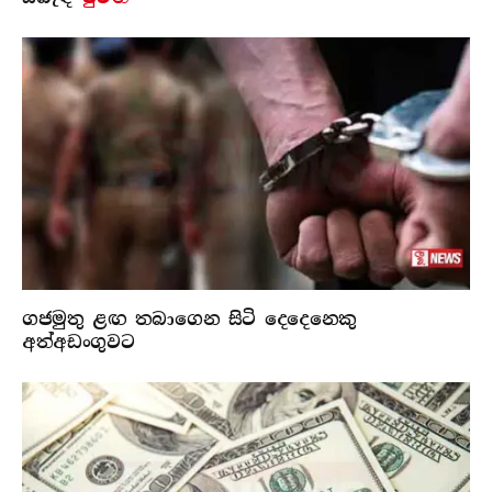
ගජමුතු ළඟ තබාගෙන සිටි දෙදෙනෙකු
අත්අඩංගුවට