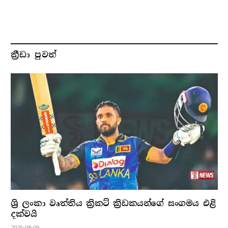
ක්‍රීඩා පුවත්
ශ්‍රි ලංකා වෘත්තිය ක්‍රිකට් ක්‍රිඩකයන්ගේ සංගමය එළි
දක්වයි
2026-08-09