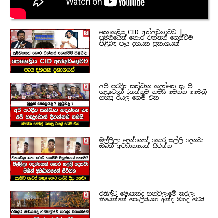
කෙහෙළිය CID අත්අඩංගුවට |
ප්‍රමිතියෙන් තොර එන්නත් ගෙන්වීම
පිළිබඳ පැය දහයක ප්‍රකාශයක්
අපි පරදින සන්ධාන හදන්නෙ නෑ පි
හැදුවොත් දිනන්නම තමයි මෙන්න මෛත්‍රී
ගහපු රියල් ගේම් එක
මල්ලිලා දෙන්නෙක් හොර සල්ලි දෙනවා
ඔබත් අවධානයෙන් සිටින්න
රනිල්ට මොකක්ද හත්වලාමේ කරලා
තියෙන්නේ පොලිසියත් අන්ද මන්ද වෙයි