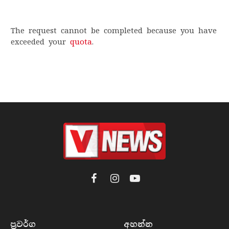
The request cannot be completed because you have
exceeded your
quota
.
Facebook
Instagram
YouTube
ප්‍රවර්​ග
අහන්​න