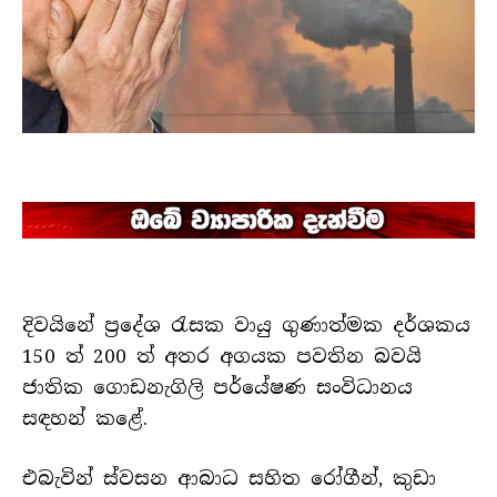
දිවයිනේ ප්‍රදේශ රැසක වායු ගුණාත්මක දර්ශකය
150 ත් 200 ත් අතර අගයක පවතින බවයි
ජාතික ගොඩනැගිලි පර්යේෂණ සංවිධානය
සඳහන් කළේ.
එබැවින් ස්වසන ආබාධ සහිත රෝගීන්, කුඩා