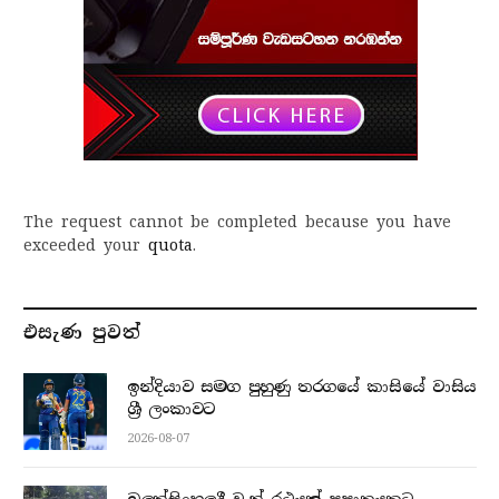
The request cannot be completed because you have
exceeded your
quota
.
එසැණ පුව​ත්
ඉන්දියාව සමග පුහුණු තරගයේ කාසියේ වාසිය
ශ්‍රී ලංකාවට
2026-08-07
බුලත්සිංහලදී වෑන් රථයක් ප්‍රපාතයකට