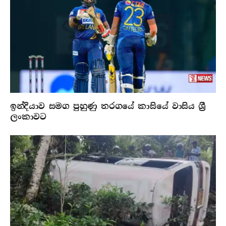
ඉන්දියාව සමග පුහුණු තරගයේ කාසියේ වාසිය ශ්‍රී
ලංකාවට