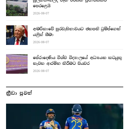
පෙරළෙයි
2026-08-07
අමරිකාවේ පුරවැසිභාවයට ජනපති ට්‍රම්ප්ගෙන්
යළිත් සීමා
2026-08-07
පේරාදෙණිය විශ්ව විද්‍යාලයේ අධ්‍යයන කටයුතු
නැවත ආරම්භ කිරීමට පියවර
2026-08-07
ක්‍රීඩා පුවත්