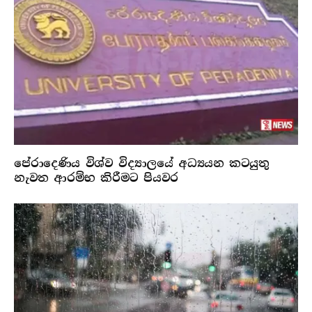
පේරාදෙණිය විශ්ව විද්‍යාලයේ අධ්‍යයන කටයුතු
නැවත ආරම්භ කිරීමට පියවර