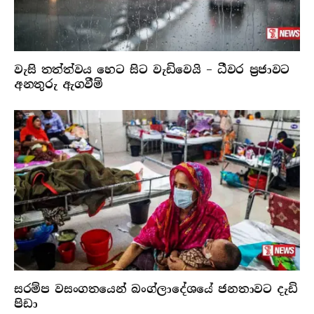
වැසි තත්ත්වය හෙට සිට වැඩිවෙයි – ධීවර ප්‍රජාවට
අනතුරු ඇගවීම්
සරම්ප වසංගතයෙන් බංග්ලාදේශයේ ජනතාවට දැඩි
පිඩා