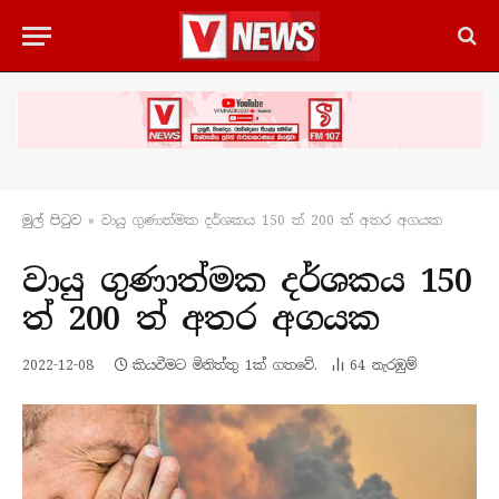
මුල් පිටු​ව
»
වායු ගුණාත්මක දර්ශකය 150 ත් 200 ත් අතර අගයක
වායු ගුණාත්මක දර්ශකය 150
ත් 200 ත් අතර අගයක
2022-12-08
කියවීමට මිනිත්තු 1ක් ගතවේ.
64
නැරඹු​ම්