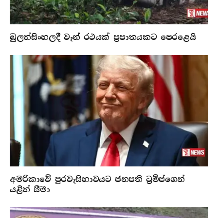
බුලත්සිංහලදී වෑන් රථයක් ප්‍රපාතයකට පෙරළෙයි
අමරිකාවේ පුරවැසිභාවයට ජනපති ට්‍රම්ප්ගෙන්
යළිත් සීමා