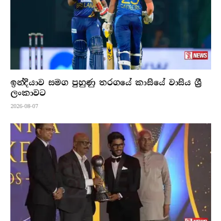
ඉන්දියාව සමග පුහුණු තරගයේ කාසියේ වාසිය ශ්‍රී
ලංකාවට
2026-08-07