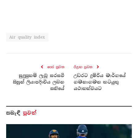
Air quality index
පෙර පුව​ත
ඊළඟ පුව​ත
සුදුසුකම් ලැබූ සරසවි
උඩරට දුම්රිය මාර්ගයේ
සිසුන් ලියාපදිංචිය ලබන
ගමනාගමන කටයුතු
සතියේ
යථාතත්වයට
සබැ​ඳි
පුවත්