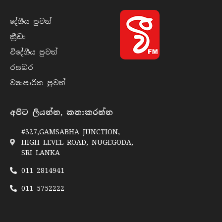
දේශීය පුව​ත්
ක්‍රී​ඩා
විදේශීය පුව​ත්
රසබ​ර
ව්‍යාපාරික පුව​ත්
අපිට ලියන්න, කතාකරන්න
#327,GAMSABHA JUNCTION,
HIGH LEVEL ROAD, NUGEGODA,
SRI LANKA
011 2814941
011 5752222