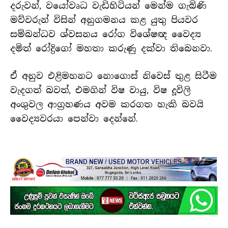
දරුවන්, වයෝවෘධ වැඩිහිටියන් මෙන්ම ගැබිණි
මව්වරුන් විසින් අනුගමනය කළ යුතු පියවර
සම්බන්ධව ශ්වසනය රෝග විශේෂඥ වෛද්‍ය
දමිත් රෝද්‍රිගෝ මහතා කරුණු දක්වා තිබෙනවා.
ඒ අනුව එළිමහනට නොගොස් නිවෙස් තුළ සිටීම
වැදගත් බවත්, එමගින් විෂ වායු, විෂ දූවිලි
අංශුවල ආග්‍රහණය අවම කරගත හැකි බවයි
වෛද්‍යවරයා පෙන්වා දෙන්නේ.