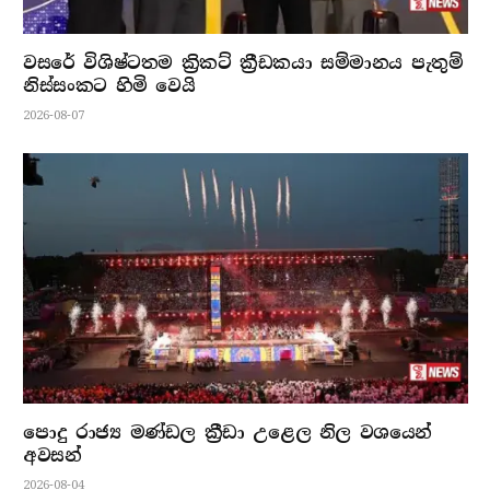
වසරේ විශිෂ්ටතම ක්‍රිකට් ක්‍රීඩකයා සම්මානය පැතුම්
නිස්සංකට හිමි වෙයි
2026-08-07
පොදු රාජ්‍ය මණ්ඩල ක්‍රීඩා උළෙල නිල වශයෙන්
අවසන්
2026-08-04