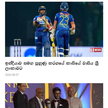
ඉන්දියාව සමග පුහුණු තරගයේ කාසියේ වාසිය ශ්‍රී
ලංකාවට
2026-08-07