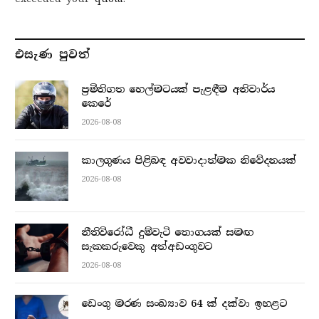
එසැණ පුව​ත්
ප්‍රමිතිගත හෙල්මටයක් පැළඳීම අනිවාර්ය
කෙරේ
2026-08-08
කාලගුණය පිළිබඳ අවවාදාත්මක නිවේදනයක්
2026-08-08
නීතිවිරෝධී දුම්වැටි තොගයක් සමඟ
සැකකරුවෙකු අත්අඩංගුවට
2026-08-08
ඩෙංගු මරණ සංඛ්‍යාව 64 ක් දක්වා ඉහළට