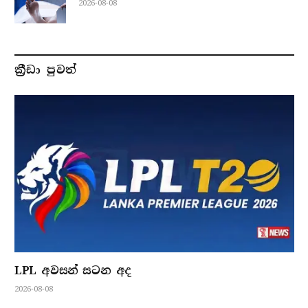
2026-08-08
ක්‍රීඩා පුවත්
LPL අවසන් සටන අද
2026-08-08