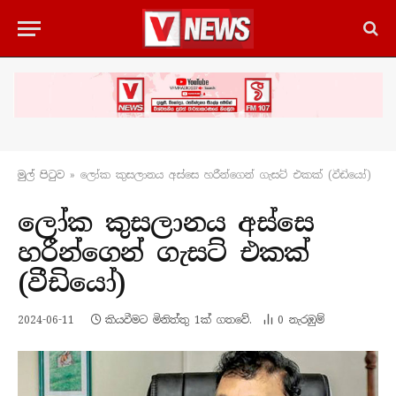
මුල් පිටු​ව
»
ලෝක කුසලානය අස්සෙ හරීන්ගෙන් ගැසට් එකක් (වීඩියෝ)
ලෝක කුසලානය අස්සෙ
හරීන්ගෙන් ගැසට් එකක්
(වීඩියෝ)
2024-06-11
කියවීමට මිනිත්තු 1ක් ගතවේ.
0
නැරඹු​ම්