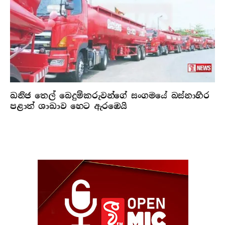
ඛනිජ තෙල් බෙදුම්කරුවන්ගේ සංගමයේ බස්නාහිර
පළාත් ශාඛාව හෙට ඇරඹෙයි