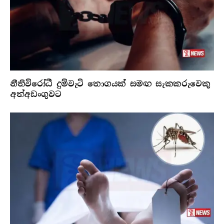
නීතිවිරෝධී දුම්වැටි තොගයක් සමඟ සැකකරුවෙකු
අත්අඩංගුවට