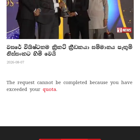
වසරේ විශිෂ්ටතම ක්‍රිකට් ක්‍රීඩකයා සම්මානය පැතුම්
නිස්සංකට හිමි වෙයි
2026-08-07
The request cannot be completed because you have
exceeded your
quota
.