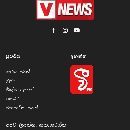
Facebook
Instagram
YouTube
ප්‍රවර්​ග
අහන්​න
දේශීය පුව​ත්
ක්‍රී​ඩා
විදේශීය පුව​ත්
රසබ​ර
ව්‍යාපාරික පුව​ත්
අපිට ලියන්න, කතාකරන්න