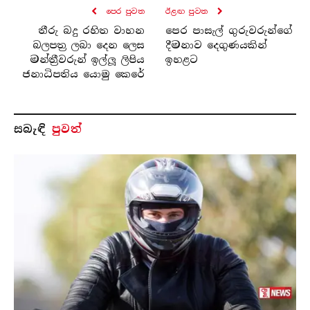
පෙර පුව​ත
ඊළඟ පුව​ත
තීරු බදු රහිත වාහන
පෙර පාසැල් ගුරුවරුන්ගේ
බලපත්‍ර ලබා දෙන ලෙස
දීමනාව දෙගුණයකින්
මන්ත්‍රීවරුන් ඉල්ලූ ලිපිය
ඉහළට
ජනාධිපතිය යොමු කෙරේ
සබැ​ඳි
පුවත්