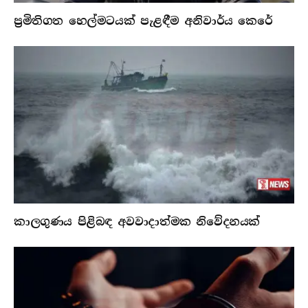
ප්‍රමිතිගත හෙල්මටයක් පැළඳීම අනිවාර්ය කෙරේ
කාලගුණය පිළිබඳ අවවාදාත්මක නිවේදනයක්