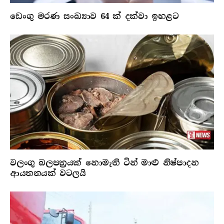
ඩෙංගු මරණ සංඛ්‍යාව 64 ක් දක්වා ඉහළට
වලංගු බලපත්‍රයක් නොමැති ටින් මාළු නිෂ්පාදන
ආයතනයක් වටලයි