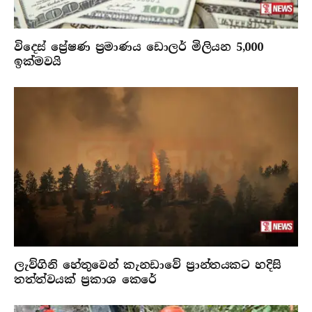
විදෙස් ප්‍රේෂණ ප්‍රමාණය ඩොලර් මිලියන 5,000
ඉක්මවයි
ලැව්ගිනි හේතුවෙන් කැනඩාවේ ප්‍රාන්තයකට හදිසි
තත්ත්වයක් ප්‍රකාශ කෙරේ