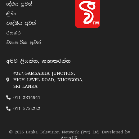
දේශීය පුව​ත්
ක්‍රී​ඩා
විදේශීය පුව​ත්
රසබ​ර
ව්‍යාපාරික පුව​ත්
අපිට ලියන්න, කතාකරන්න
#327,GAMSABHA JUNCTION,
HIGH LEVEL ROAD, NUGEGODA,
SRI LANKA
011 2814941
011 5752222
© 2026 Lanka Television Network (Pvt) Ltd. Developed by
Accio.LK
.