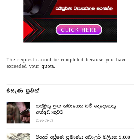
The request cannot be completed because you have
exceeded your
quota
.
එසැණ පුව​ත්
ගජමුතු ළඟ තබාගෙන සිටි දෙදෙනෙකු
අත්අඩංගුවට
2026-08-09
විදෙස් ප්‍රේෂණ ප්‍රමාණය ඩොලර් මිලියන 5,000