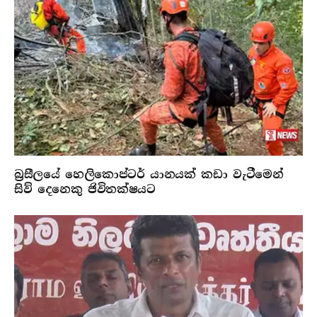
බ්‍රසීලයේ හෙලිකොප්ටර් යානයක් කඩා වැටීමෙන්
සිව් දෙනෙකු ජිවිතක්ෂයට