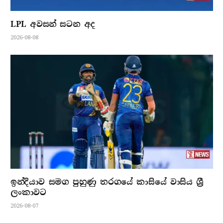
LPL අවසන් සටන අද
2026-08-08
ඉන්දියාව සමග පුහුණු තරගයේ කාසියේ වාසිය ශ්‍රී
ලංකාවට
2026-08-07