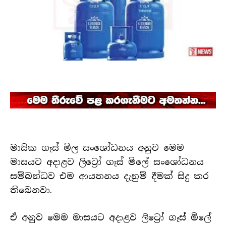
මාසික ගෑස් මිල සංශෝධනය අනුව මෙම
මාසයට අදාළව ලිට්‍රෝ ගෑස් මිලේ සංශෝධනය
සම්බන්ධව එම ආයතනය දැනුම් දීමක් සිදු කර
තිබෙනවා.
ඒ අනුව මෙම මාසයට අදාළව ලිට්‍රෝ ගෑස් මිලේ