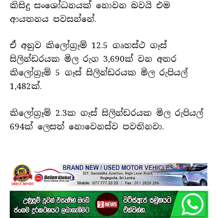
කිසිදු සංශෝධනයක් නොවන බවයි එම
ආයතනය පවසන්නේ.
ඒ අනුව කිලෝග්‍රෑම් 12.5 ගෘහස්ථ ගෑස්
සිලින්ඩරයක මිල රුග 3,690ක් වන අතර
කිලෝග්‍රෑම් 5 ගෑස් සිලින්ඩරයක මිල රුපියල්
1,482ක්.
කිලෝග්‍රෑම් 2.3ක ගෑස් සිලින්ඩරයක මිල රුපියල්
694ක් ලෙසත් නොවෙනස්ව පවතිනවා.