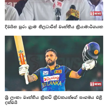
දිවයින පුරා ග්‍රාම නිලධාරීන් වෘත්තීය ක්‍රියාමාර්ගයක
ශ්‍රි ලංකා වෘත්තිය ක්‍රිකට් ක්‍රිඩකයන්ගේ සංගමය එළි
දක්වයි