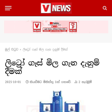
මුල් පිටු​ව
»
ලිට්‍රෝ ගෑස් මිල ගැන දැනුම් දීමක්
ලිට්‍රෝ ගෑස් මිල ගැන දැනුම්
දීමක්
2025-10-01
කියවීමට මිනිත්තු 1ක් ගතවේ.
2
නැරඹු​ම්