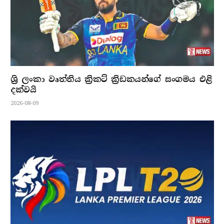
ශ්‍රි ලංකා වෘත්තිය ක්‍රිකට් ක්‍රිඩකයන්ගේ සංගමය එළි
දක්වයි
2026-08-09