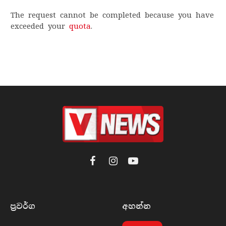
The request cannot be completed because you have
exceeded your
quota
.
Facebook
Instagram
YouTube
ප්‍රවර්​ග
අහන්​න