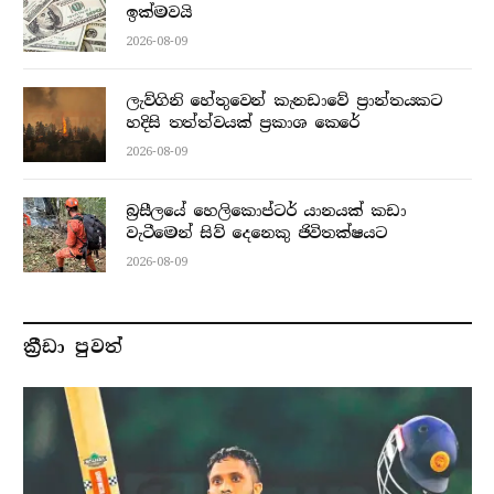
ඉක්මවයි
2026-08-09
ලැව්ගිනි හේතුවෙන් කැනඩාවේ ප්‍රාන්තයකට
හදිසි තත්ත්වයක් ප්‍රකාශ කෙරේ
2026-08-09
බ්‍රසීලයේ හෙලිකොප්ටර් යානයක් කඩා
වැටීමෙන් සිව් දෙනෙකු ජිවිතක්ෂයට
2026-08-09
ක්‍රීඩා පුවත්