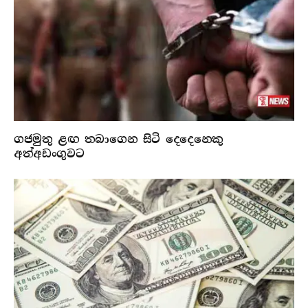
ගජමුතු ළඟ තබාගෙන සිටි දෙදෙනෙකු
අත්අඩංගුවට