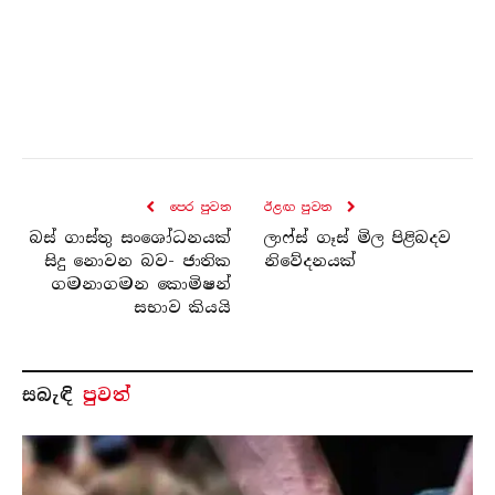
පෙර පුව​ත
ඊළඟ පුව​ත
බස් ගාස්තු සංශෝධනයක්
ලාෆ්ස් ගෑස් මිල පිළිබදව
සිදු නොවන බව- ජාතික
නිවේදනයක්
ගමනාගමන කොමිෂන්
සභාව කියයි
සබැ​ඳි
පුවත්