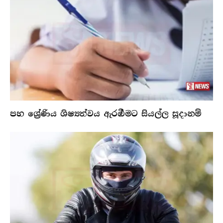
පහ ශ්‍රේණිය ශිෂ්‍යත්වය ඇරඹීමට සියල්ල සූදානම්