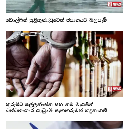
ඩොල්ෆින් සුළිකුණාටුවෙන් ජපානයට බලපෑම්
කුරුවිට පල්ලන්සේන සහ නව මැගසින්
බන්ධනාගාර ගැටුමේ සැකකරුවන් හදුනාගනී