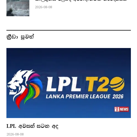
2026-08-08
ක්‍රීඩා පුවත්
LPL අවසන් සටන අද
2026-08-08