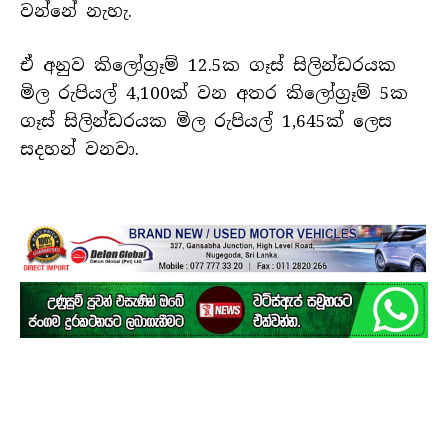
වන්නේ නැහැ.
ඒ අනුව කිලෝග්‍රෑම් 12.5ක ගෑස් සිලින්ඩරයක
මිල රුපියල් 4,100ක් වන අතර කිලෝග්‍රෑම් 5ක
ගෑස් සිලින්ඩරයක මිල රුපියල් 1,645ක් ලෙස
සදහන් වනවා.