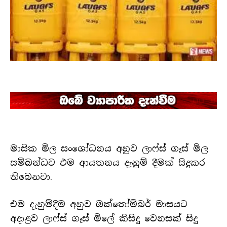
මාසික මිල සංශෝධනය අනුව ලාෆ්ස් ගෑස් මිල
සම්බන්ධව එම ආයතනය දැනුම් දීමක් සිදුකර
තිබෙනවා.
එම දැනුම්දීම අනුව ඔක්තෝම්බර් මාසයට
අදාළව ලාෆ්ස් ගෑස් මිලේ කිසිදු වෙනසක් සිදු