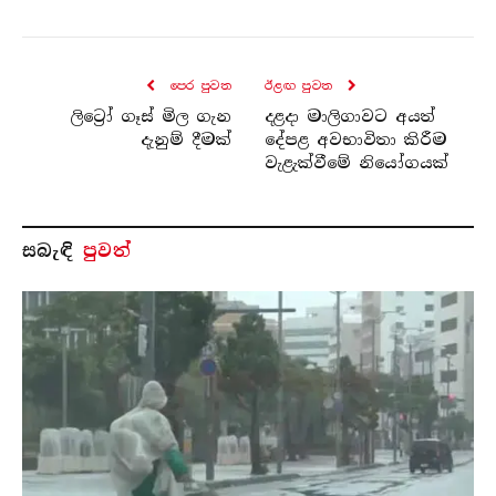
පෙර පුව​ත
ඊළඟ පුව​ත
ලිට්‍රෝ ගෑස් මිල ගැන
දළදා මාලිගාවට අයත්
දැනුම් දීමක්
දේපළ අවභාවිතා කිරීම
වැළැක්වීමේ නියෝගයක්
සබැ​ඳි
පුවත්