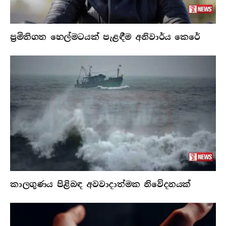
ප්‍රමිතිගත හෙල්මටයක් පැළඳීම අනිවාර්ය කෙරේ
කාලගුණය පිළිබඳ අවවාදාත්මක නිවේදනයක්