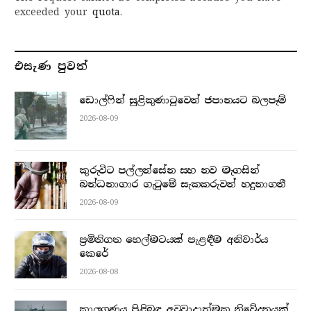
exceeded your
quota
.
එසැණ පුව​ත්
ඩොල්ෆින් සුළිකුණාටුවෙන් ජපානයට බලපෑම්
2026-08-09
කුරුවිට පල්ලන්සේන සහ නව මැගසින්
බන්ධනාගාර ගැටුමේ සැකකරුවන් හදුනාගනී
2026-08-09
ප්‍රමිතිගත හෙල්මටයක් පැළඳීම අනිවාර්ය
කෙරේ
2026-08-08
කාලගුණය පිළිබඳ අවවාදාත්මක නිවේදනයක්