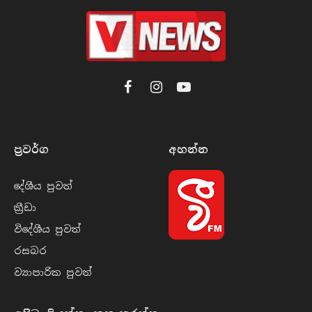
Facebook
Instagram
YouTube
ප්‍රවර්​ග
අහන්​න
දේශීය පුව​ත්
ක්‍රී​ඩා
විදේශීය පුව​ත්
රසබ​ර
ව්‍යාපාරික පුව​ත්