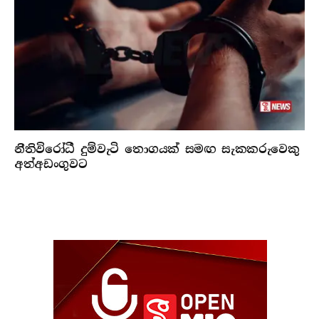
නීතිවිරෝධී දුම්වැටි තොගයක් සමඟ සැකකරුවෙකු
අත්අඩංගුවට