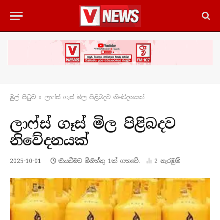
මුල් පිටු​ව
»
ලාෆ්ස් ගෑස් මිල පිළිබදව නිවේදනයක්
ලාෆ්ස් ගෑස් මිල පිළිබදව
නිවේදනයක්
2025-10-01
කියවීමට මිනිත්තු 1ක් ගතවේ.
2
නැරඹු​ම්