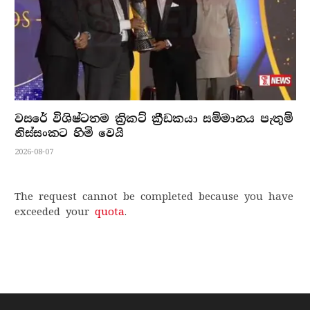
වසරේ විශිෂ්ටතම ක්‍රිකට් ක්‍රීඩකයා සම්මානය පැතුම්
නිස්සංකට හිමි වෙයි
2026-08-07
The request cannot be completed because you have
exceeded your
quota
.