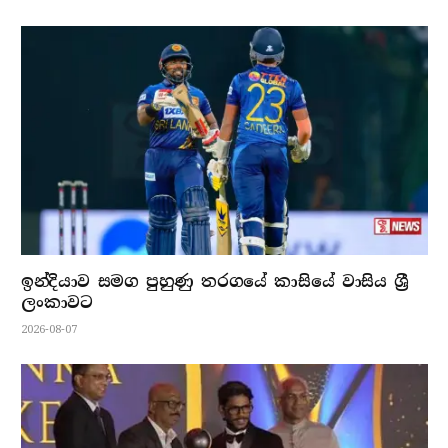
ඉන්දියාව සමග පුහුණු තරගයේ කාසියේ වාසිය ශ්‍රී
ලංකාවට
2026-08-07