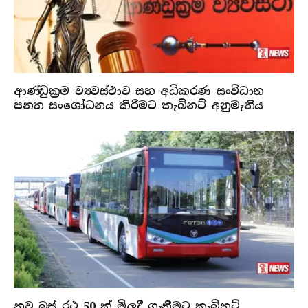
ආණ්ඩුක්‍රම ව්‍යවස්ථාව සහ අධිකරණ සංවිධාන
පනත සංශෝධනය කිරීමට කැබිනට් අනුමැතිය
නව බස් රථ 50 ක් මිලදී ගැනීමට කැබිනට්