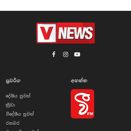
Facebook
Instagram
YouTube
ප්‍රවර්​ග
අහන්​න
දේශීය පුව​ත්
ක්‍රී​ඩා
විදේශීය පුව​ත්
රසබ​ර