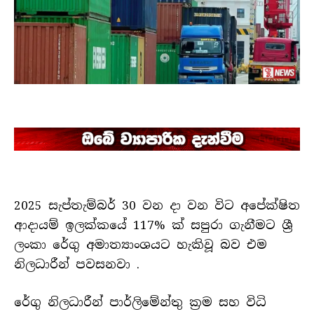
2025 සැප්තැම්බර් 30 වන දා වන විට අපේක්ෂිත
ආදායම් ඉලක්කයේ 117% ක් සපුරා ගැනීමට ශ්‍රී
ලංකා රේගු අමාත්‍යාංශයට හැකිවූ බව එම
නිලධාරීන් පවසනවා .
රේගු නිලධාරීන් පාර්ලිමේන්තු ක්‍රම සහ විධි