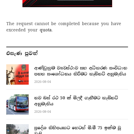
The request cannot be completed because you have
exceeded your
quota
.
එසැණ පුව​ත්
ආණ්ඩුක්‍රම ව්‍යවස්ථාව සහ අධිකරණ සංවිධාන
පනත සංශෝධනය කිරීමට කැබිනට් අනුමැතිය
2026-08-04
නව බස් රථ 50 ක් මිලදී ගැනීමට කැබිනට්
අනුමැතිය
2026-08-04
ප්‍රදේශ කිහිපයකට හෙටත් මි.මී 75 ඉක්ම වූ
වැසි