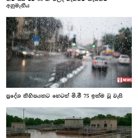
අනුමැතිය
ප්‍රදේශ කිහිපයකට හෙටත් මි.මී 75 ඉක්ම වූ වැසි