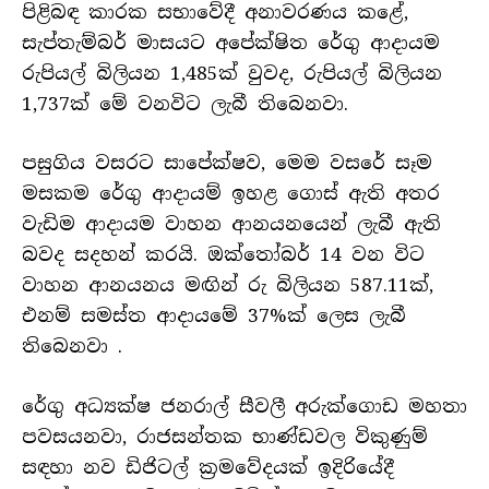
පිළිබඳ කාරක සභාවේදී අනාවරණය කළේ,
සැප්තැම්බර් මාසයට අපේක්ෂිත රේගු ආදායම
රුපියල් බිලියන 1,485ක් වුවද, රුපියල් බිලියන
1,737ක් මේ වනවිට ලැබී තිබෙනවා.
පසුගිය වසරට සාපේක්ෂව, මෙම වසරේ සෑම
මසකම රේගු ආදායම් ඉහළ ගොස් ඇති අතර
වැඩිම ආදායම වාහන ආනයනයෙන් ලැබී ඇති
බවද සදහන් කරයි. ඔක්තෝබර් 14 වන විට
වාහන ආනයනය මඟින් රු බිලියන 587.11ක්,
එනම් සමස්ත ආදායමේ 37%ක් ලෙස ලැබී
තිබෙනවා .
රේගු අධ්‍යක්ෂ ජනරාල් සීවලී අරුක්ගොඩ මහතා
පවසයනවා, රාජසන්තක භාණ්ඩවල විකුණුම්
සඳහා නව ඩිජිටල් ක්‍රමවේදයක් ඉදිරියේදී