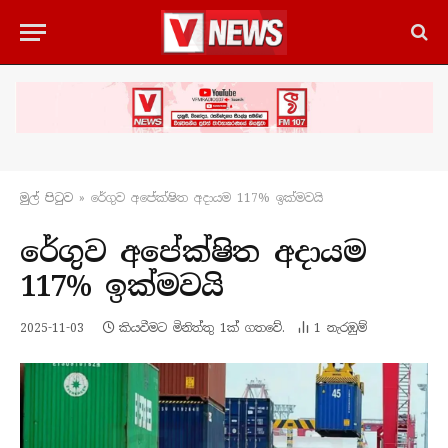
මුල් පිටු​ව
»
රේගුව අපේක්ෂිත අදායම 117% ඉක්මවයි
රේගුව අපේක්ෂිත අදායම
117% ඉක්මවයි
2025-11-03
කියවීමට මිනිත්තු 1ක් ගතවේ.
1
නැරඹු​ම්