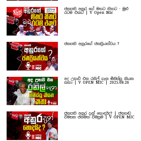
ජනපති අනුර ගේ මතට තිතට - මුළු
රටම එකට | V Open Mic
ජනපති අනුරගේ ජනප්‍රියත්වය ?
අද උසාවි එන රනිල් ගැන මිනිස්සු කියන
කතා | V OPEN MIC | 2025.08.26
ජනපති අනුර දැන් හොඳයිද? | ජනහඬ
විමසන ජනමත විමසුම | V OPEN MIC