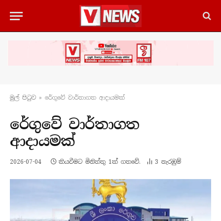
මුල් පිටු​ව
»
රේගුවේ වාර්තාගත ආදායමක්
රේගුවේ වාර්තාගත
ආදායමක්
2026-07-04
කියවීමට මිනිත්තු 1ක් ගතවේ.
3
නැරඹු​ම්