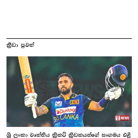
ක්‍රීඩා පුවත්
ශ්‍රි ලංකා වෘත්තිය ක්‍රිකට් ක්‍රිඩකයන්ගේ සංගමය එළි