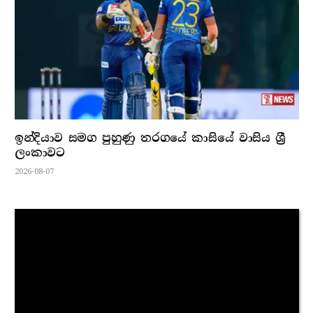
ඉන්දියාව සමග පුහුණු තරගයේ කාසියේ වාසිය ශ්‍රී
ලංකාවට
2026-08-07