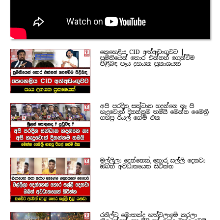
කෙහෙළිය CID අත්අඩංගුවට |
ප්‍රමිතියෙන් තොර එන්නත් ගෙන්වීම
පිළිබඳ පැය දහයක ප්‍රකාශයක්
අපි පරදින සන්ධාන හදන්නෙ නෑ පි
හැදුවොත් දිනන්නම තමයි මෙන්න මෛත්‍රී
ගහපු රියල් ගේම් එක
මල්ලිලා දෙන්නෙක් හොර සල්ලි දෙනවා
ඔබත් අවධානයෙන් සිටින්න
රනිල්ට මොකක්ද හත්වලාමේ කරලා