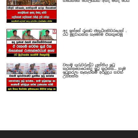
තියෙන්නේ පොලිසියත් අන්ද මන්ද වෙයි
අද ඉන්නේ රූකඩ ජනාධිපතිවරයෙක් ,
රට මුදවාගන්න හැමෝම එකතුවෙමු
වහාම ගුරුවරුන්ට යුක්තිය ඉටු
කරන්නපොරොන්දු ඉටු කරන්න... තාම
ඉටුකරලා නෑනැත්නම් අර්බුදය තවත්
උත්සන්න