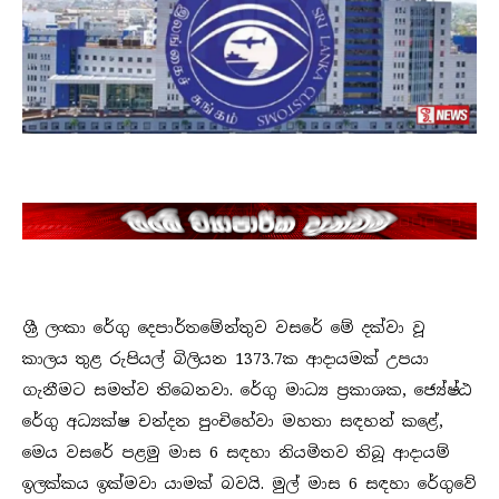
ශ්‍රී ලංකා රේගු දෙපාර්තමේන්තුව වසරේ මේ දක්වා වූ
කාලය තුළ රුපියල් බිලියන 1373.7ක ආදායමක් උපයා
ගැනීමට සමත්ව තිබෙනවා.
රේගු මාධ්‍ය ප්‍රකාශක, ජ්‍යේෂ්ඨ
රේගු අධ්‍යක්ෂ චන්දන පුංචිහේවා මහතා සඳහන් කළේ,
මෙය වසරේ පළමු මාස 6 සඳහා නියමිතව තිබූ ආදායම්
ඉලක්කය ඉක්මවා යාමක් බවයි.
මුල් මාස 6 සඳහා රේගුවේ