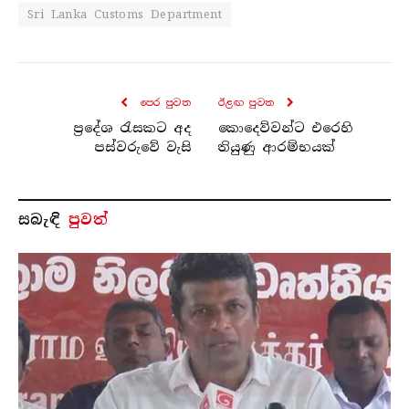
Sri Lanka Customs Department
පෙර පුව​ත
ඊළඟ පුව​ත
ප්‍රදේශ රැසකට අද
කොදෙව්වන්ට එරෙහි
පස්වරුවේ වැසි
තියුණු ආරම්භයක්
සබැ​ඳි
පුවත්