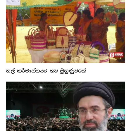
තල් කර්මාන්තයට නව මුහුණුවරක්