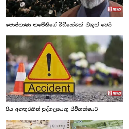
මොජ්තාබා කමේනිගේ විඩියෝවක් නිකුත් වෙයි
රිය අනතුරකින් පුද්ගලයෙකු ජීවිතක්ෂයට