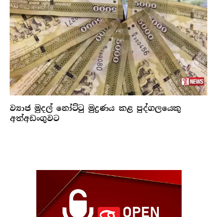
ව්‍යාජ මුදල් නෝට්ටු මුද්‍රණය කළ පුද්ගලයෙකු
අත්අඩංගුවට