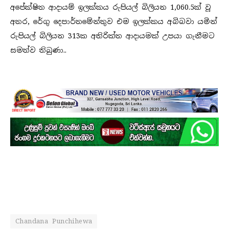
අපේක්ෂිත ආදායම් ඉලක්කය රුපියල් බිලියන 1,060.5ක් වූ
අතර, රේගු දෙපාර්තමේන්තුව එම ඉලක්කය අබිබවා යමින්
රුපියල් බිලියන 313ක අතිරික්ත ආදායමක් උපයා ගැනීමට
සමත්ව තිබුණා..
Chandana Punchihewa