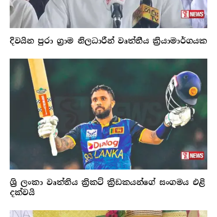
දිවයින පුරා ග්‍රාම නිලධාරීන් වෘත්තීය ක්‍රියාමාර්ගයක
ශ්‍රි ලංකා වෘත්තිය ක්‍රිකට් ක්‍රිඩකයන්ගේ සංගමය එළි
දක්වයි