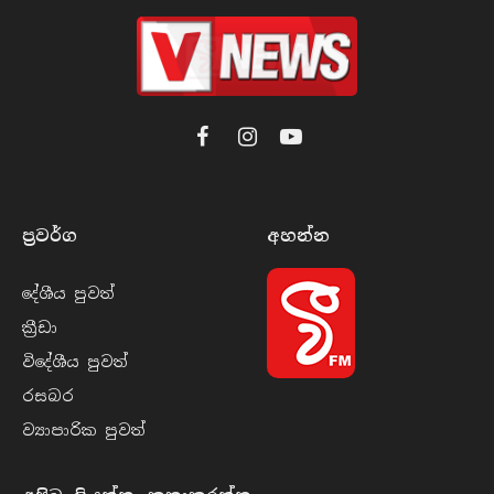
Facebook
Instagram
YouTube
ප්‍රවර්​ග
අහන්​න
දේශීය පුව​ත්
ක්‍රී​ඩා
විදේශීය පුව​ත්
රසබ​ර
ව්‍යාපාරික පුව​ත්