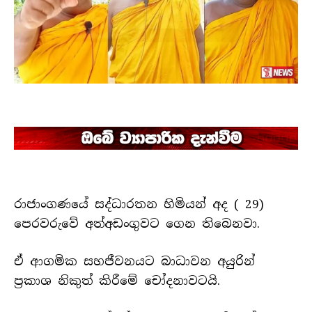
රාජාංගණයේ සද්ධාරතන හිමියන් අද ( 29)
පෙරවරුවේ අත්අඩංගුවට ගෙන තිබෙනවා.
ඒ ආගමික සහජීවනයට බාධාවන අයුරින්
ප්‍රකාශ නිකුත් කිරීමේ චෝදනාවටයි.