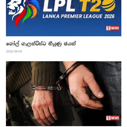
ගෝල් ගැලන්ට්ස්ට තියුණු ජයක්
2026-08-04