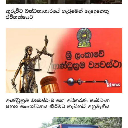
කුරුවිට බන්ධනාගාරයේ ගැටුමෙන් දෙදෙනෙකු
ජීවිතක්ෂයට
ආණ්ඩුක්‍රම ව්‍යවස්ථාව සහ අධිකරණ සංවිධාන
පනත සංශෝධනය කිරීමට කැබිනට් අනුමැතිය