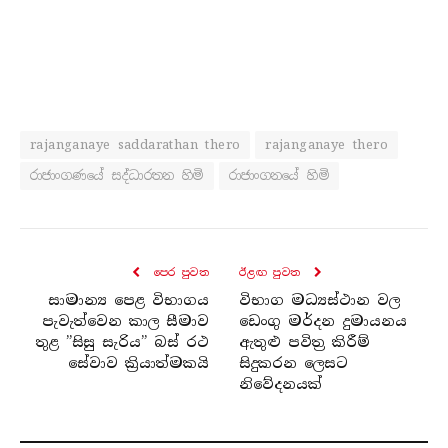
rajanganaye saddarathan thero
rajanganaye thero
රාජාංගණයේ සද්ධාරතන හිමි
රාජාංගනයේ හිමි
පෙර පුව​ත
ඊළඟ පුව​ත
සාමාන්‍ය පෙළ විභාගය
විභාග මධ්‍යස්ථාන වල
පැවැත්වෙන කාල සීමාව
ඩෙංගු මර්දන දුමායනය
තුළ ”සිසු සැරිය” බස් රථ
ඇතුළු පවිත්‍ර කිරීම්
සේවාව ක්‍රියාත්මකයි
සිදුකරන ලෙසට
නිවේදනයක්