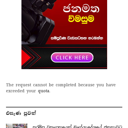
The request cannot be completed because you have
exceeded your
quota
.
එසැණ පුව​ත්
සරම්ප වසංගතයෙන් බංග්ලාදේශයේ ජනතාවට