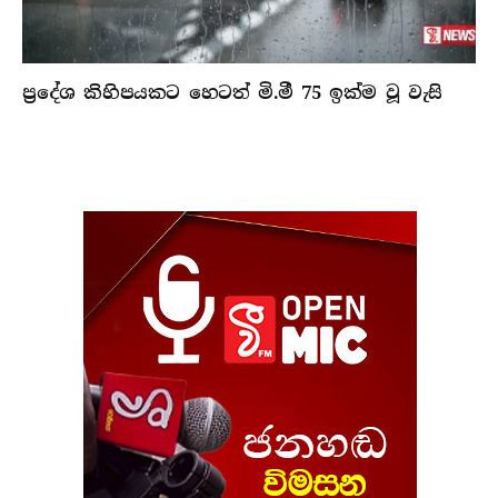
ප්‍රදේශ කිහිපයකට හෙටත් මි.මී 75 ඉක්ම වූ වැසි