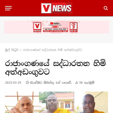
මුල් පිටු​ව
»
රාජාංගණයේ සද්ධාරතන හිමි අත්අඩංගුවට
රාජාංගණයේ සද්ධාරතන හිමි
අත්අඩංගුවට
2023-05-29
කියවීමට මිනිත්තු 1ක් ගතවේ.
90
නැරඹු​ම්