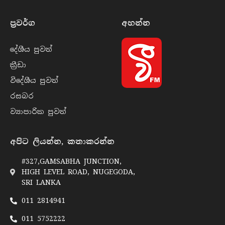
ප්‍රවර්​ග
අහන්​න
දේශීය පුව​ත්
ක්‍රී​ඩා
විදේශීය පුව​ත්
රසබ​ර
ව්‍යාපාරික පුව​ත්
අපිට ලියන්න, කතාකරන්න
#327,GAMSABHA JUNCTION,
HIGH LEVEL ROAD, NUGEGODA,
SRI LANKA
011 2814941
011 5752222