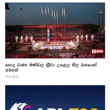
පොදු රාජ්‍ය මණ්ඩල ක්‍රීඩා උළෙල නිල වශයෙන්
අවසන්
2026-08-04