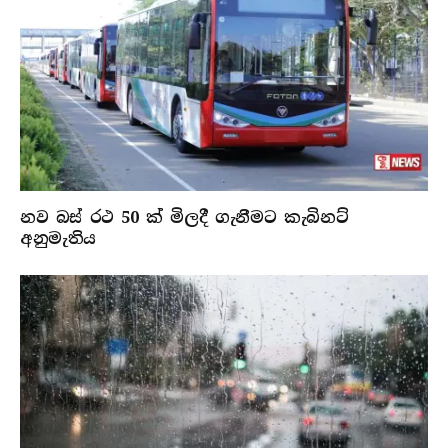
නව බස් රථ 50 ක් මිලදී ගැනීමට කැබිනට්
අනුමැතිය