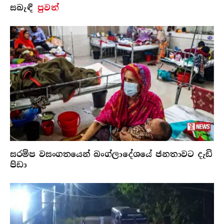
සබැ​ඳි
පුවත්
සරම්ප වසංගතයෙන් බංග්ලාදේශයේ ජනතාවට දැඩි
පිඩා