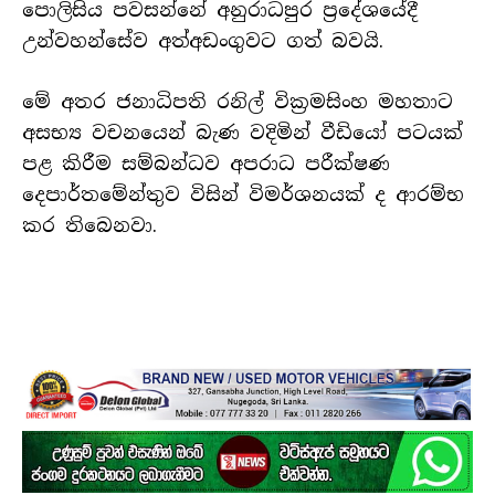
පොලිසිය පවසන්නේ අනුරාධපුර ප්‍රදේශයේදී
උන්වහන්සේව අත්අඩංගුවට ගත් බවයි.
මේ අතර ජනාධිපති රනිල් වික්‍රමසිංහ මහතාට
අසභ්‍ය වචනයෙන් බැණ වදිමින් වීඩියෝ පටයක්
පළ කිරීම සම්බන්ධව අපරාධ පරීක්ෂණ
දෙපාර්තමේන්තුව විසින් විමර්ශනයක් ද ආරම්භ
කර තිබෙනවා.