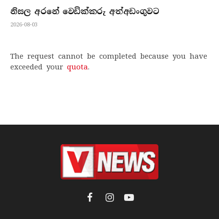
නිසල අරනේ වෙඩික්කරු අත්අඩංගුවට
2026-08-03
The request cannot be completed because you have
exceeded your
quota
.
Facebook
Instagram
YouTube