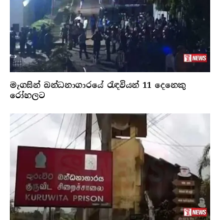
මැගසින් බන්ධනාගාරයේ රැඳවියන් 11 දෙනෙකු
රෝහලට