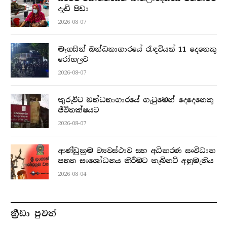
දැඩි පිඩා
2026-08-07
මැගසින් බන්ධනාගාරයේ රැඳවියන් 11 දෙනෙකු
රෝහලට
2026-08-07
කුරුවිට බන්ධනාගාරයේ ගැටුමෙන් දෙදෙනෙකු
ජීවිතක්ෂයට
2026-08-07
ආණ්ඩුක්‍රම ව්‍යවස්ථාව සහ අධිකරණ සංවිධාන
පනත සංශෝධනය කිරීමට කැබිනට් අනුමැතිය
2026-08-04
ක්‍රීඩා පුවත්